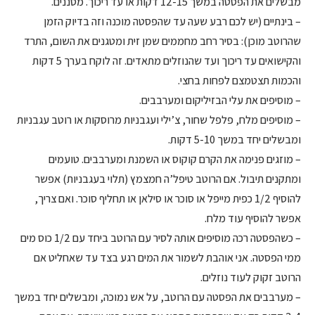
מבשלים את הפסטה במשך 12-15 דקות או עד ריכוך. מסננים.
– בינתיים (יש לכם רבע שעה עד שהפסטה מוכנה וזה בדיוק הזמן
שהרוטב מוכן): בסיר רחב מחממים שמן זית ומטגנים את השום, התרד
והקישואים עד ריכוך ועד שהנוזלים מתאדים. זה לוקח בערך 5 דקות
והכמות תצטמצם לפחות בחצי.
– מוסיפים את עלי הבזיליקום ומערבבים.
– מוסיפים מלח, פלפל שחור, צ’ילי ועגבניות מרוסקות או רוטב עגבניות
ומבשלים יחד במשך 5-10 דקות.
– מוזגים פנימה את הקרם קוקוס או השמנת ומערבבים. טועמים
ומתקנים תיבול. אם הרוטב טיפל’ה חמצמץ (תלוי בעגבניות) אפשר
להוסיף 1/2 כפית מייפל או סוכר או סילאן או תחליף סוכר. ואם צריך,
אפשר להוסיף עוד מלח.
– כשהפסטה רכה מוסיפים אותה לסיר עם הרוטב ביחד עם 1/2 כוס מים
ממי הפסטה. אני אוהבת לשמור את המים רגע בצד עד שאחליט אם
הרוטב זקוק לעוד נוזלים.
– מערבבים את הפסטה עם הרוטב, על אש נמוכה, ומבשלים יחד במשך