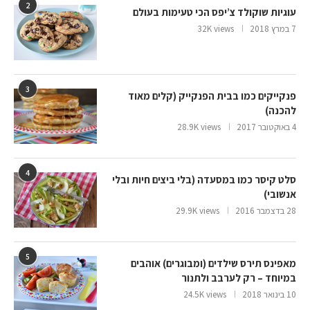
2
עוגיות שוקולד צ’יפס הכי טעימות בעולם
7 במרץ 2018
32K views
3
פנקייקים כמו בבית הפנקייק (קלים מאוד
להכנה)
4 באוקטובר 2017
28.9K views
4
סלט קיסר כמו במסעדה (בלי ביצים חיות ובלי
אנשובי)
28 בדצמבר 2016
29.9K views
5
מאפינס תירס שילדים (ומבוגרים) אוהבים
במיוחד – רק לערבב ולתנור
10 בינואר 2018
24.5K views