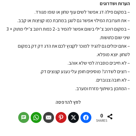
הערות ושדרוגים
– במקום פילה דג אפשר לשים עוף טחון או טופו מגורד.
– את תערובת המילוי אפשר גם לטגן במחבת כמו קציצות או קבב.
– במקום רוטב צ’ילי בשום אפשר להמיר ב-2 כפות רוטב צ’ילי מתוק + 3
שיני שום כתושות.
– אתם יכולים גם להגיד למוכר לקצוץ לכם את הדג דק דק במקום
לטחון. יוצא מופלא.
– לא חייבים כוסברה למי שלא אוהב.
– רוצים לשדרג? מוסיפים חופן עלי נענע קצוצים דק.
– לא חובה צנוברים.
– המתכון בשיתוף מזרח ומערב.
לחץ להדפסה
0
SHARES