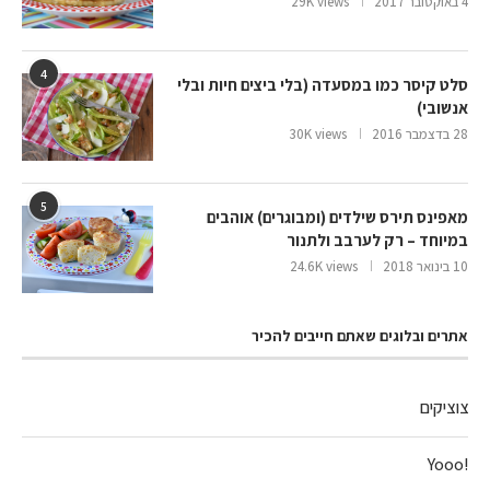
4 באוקטובר 2017
29K views
4
סלט קיסר כמו במסעדה (בלי ביצים חיות ובלי
אנשובי)
28 בדצמבר 2016
30K views
5
מאפינס תירס שילדים (ומבוגרים) אוהבים
במיוחד – רק לערבב ולתנור
10 בינואר 2018
24.6K views
אתרים ובלוגים שאתם חייבים להכיר
צוציקים
!Yooo