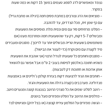
נצמד ומאפשרים לדג לספוג טעמים במשך 15 דקות או כמה שעות
במקרר.
–
מוציאים את הדג וצורבים במחבת פסים חמה (רגילה או מחבת גריל)
עם כף שמן זית, מכל הצדדים, עד להזהבה.
–
הסלט: מרתיחים סיר עם מים וכפית מלח. מוסיפים את השעועית
ומבשלים 5-7 דקות, רק עד שהשעועית חמה ומתרככת מעט (אם
משתמשים בשעועית טרייה מבשלים יותר עד לריכוך). מסננים ומעבירים
מיד לקערה עם מים וקרח (כדי לעצור את הבישול).
– מסננים וחותכים כל שעועית לגודל הרצוי (אני אוהבת את השעועית
כשהיא חתוכה באלכסון לפיסות בעובי 2 ס”מ אבל אפשר גם להשאיר
אותן ארוכות או חתוכות דק לטבעות).
– חותכים את הגזר לרצועות דקות בעזרת קולפן ג’וליינים או באמצעות
מנדולינה. מערבבים בקערה גדולה את השעועית והגזר.
– רוטב לסלט: שמים את כל מצרכי הרוטב בצנצנת קטנה ומנערים היטב.
– מזלפים את הרוטב על הסלט ומפזרים מעל בוטנים.
– הגשה: מפזרים על הסלמון עירית קצוצה (או בצל ירוק) ומגישים לצד