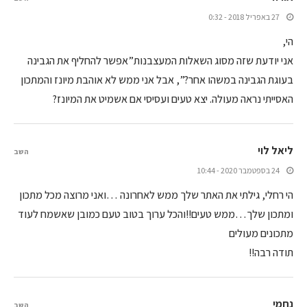
27 באפריל 2018 - 0:32
הי,
אני יודעת שזה מסוג השאלות המעצבנות”אפשר להחליף את הגבינה
בעוגת הגבינה במשהו אחר?”, אבל אני ממש לא אוהבת מיונז והמתכון
האסייתי נראה מעולה. יצא טעים ועסיסי אם אשמיט את המיונז?
ליאל לוי
השב
24 בספטמבר 2020 - 10:44
הי רחלי, גילתי את האתר שלך ממש לאחרונה …ואני מרוצה מכל מתכון
ומתכון שלך…ממש טעים!!והכל ערוך בטוב טעם כמובן שאשמח לעוד
מתכונים מעולים
תודה רבה!!
נחמי
השב