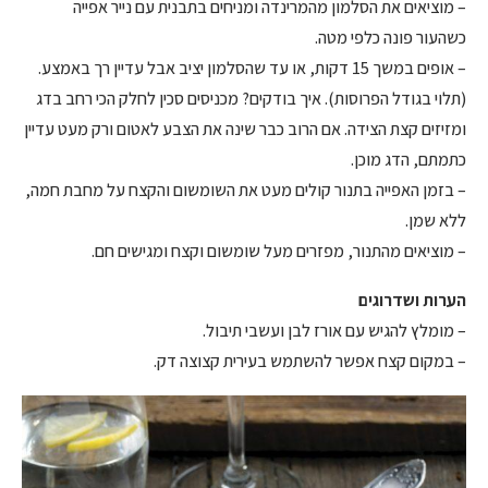
– מוציאים את הסלמון מהמרינדה ומניחים בתבנית עם נייר אפייה
כשהעור פונה כלפי מטה.
– אופים במשך 15 דקות, או עד שהסלמון יציב אבל עדיין רך באמצע.
(תלוי בגודל הפרוסות). איך בודקים? מכניסים סכין לחלק הכי רחב בדג
ומזיזים קצת הצידה. אם הרוב כבר שינה את הצבע לאטום ורק מעט עדיין
כתמתם, הדג מוכן.
– בזמן האפייה בתנור קולים מעט את השומשום והקצח על מחבת חמה,
ללא שמן.
– מוציאים מהתנור, מפזרים מעל שומשום וקצח ומגישים חם.
הערות ושדרוגים
– מומלץ להגיש עם אורז לבן ועשבי תיבול.
– במקום קצח אפשר להשתמש בעירית קצוצה דק.