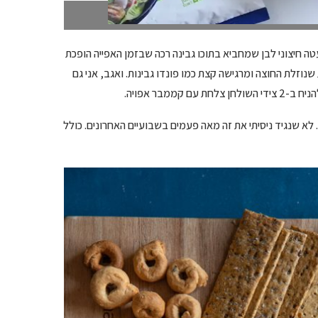
 את זה קודם. צילום: טל סיון צפורין
 בקממבר המעולה של COLLECTION שיש לה מעטה חיצוני לבן שמחביא בתוכו גבינה רכה שבזמן האפייה הופכת
זלת החוצה ומרגישה קצת כמו פונדו גבינות. ואגב, אני גם
מבר אפויה.
לא שנגיד ניסיתי את זה מאה פעמים בשבועיים האחרונים. כולל