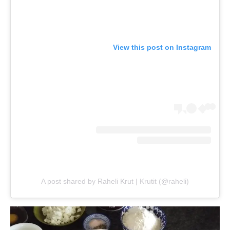
View this post on Instagram
A post shared by Raheli Krut | Krutit (@raheli)