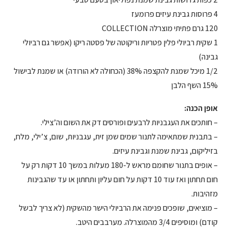
4 פרוסות גבינת עיזים פרומעז
120 גרם פתיתי מוצרלה COLLECTION
1 שקית רביולי פלין פטריות וריקוטה של פסטה ריקו (אפשר גם רביולי
גבינה)
1/2 מיכל שמנת להקצפה 38% (הכחולה לא הורודה) או שמנת לבישול
15% השף הלבן
אופן הכנה:
– חותכים את העגבניות לרבעים ופורסים דק את השום וה’צילי.
– בתבנית שמתאימה לתנור שמים שמן זית, עגבניות, שום, צ’ילי, מלח,
בזיליקום, גבינת שמנת וגבינת עיזים.
– אופים בתנור שחומם מראש ל-180 מעלות במשך 10 דקות רק על
חום תחתון ואז עוד 10 דקות על חום עליון ותחתון או עד שהגבינות
מזהיבות.
– מוציאים, שופכים פנימה את הרביולי הישר מהשקית (לא צריך לבשל
קודם) ומוסיפים 3/4 מהמוצרלה. מערבבים היטב.