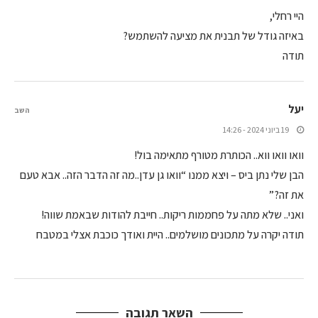
היי רחלי,
באיזה גודל של תבנית את מציעה להשתמש?
תודה
יעל
השב
19 ביוני 2024 - 14:26
וואו וואו ווא.. הכותרת מטורף מתאימה בול!
הבן שלי נתן ביס – ויצא ממנו “וואו גן עדן..מה זה הדבר הזה.. אבא טעם
את זה?”
ואני.. שלא מתה על פחממות ריקות.. חייבת להודות שבאמת שווה!
תודה יקרה על מתכונים מושלמים.. היית ואודך כוכבת אצלי במטבח
השאר תגובה