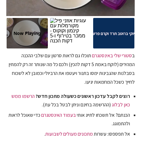
Now Playing
ב
סטורי שלי באינסטגרם
תוכלו גם לראות סרטון עם שלבי ההכנה
המהירים (לוקח באמת 5 דקות להכין) ולכם כל מה שנותר זה רק להמתין
בסבלנות שהגבינות ימסו בתנור ויעטפו את הרביולי וכמובן לא לשכוח
לחייך כשכל המחמאות יגיעו.
רוצים לקבל עדכון ראשונים כשעולה מתכון חדש?
הרשמו ממש
כאן לבלוג
(ההרשמה בחינם וניתן לבטל בכל עת).
הכנתם? אל תשכחו לתייג אותי
בעמוד האינסטגרם
כדי שאוכל לראות
ולהתמוגג.
אל תפספסו: עשרות
מתכונים מעולים לשבועות
.