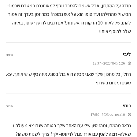
תודה על המתכון, אבל אשמח להסבר נוסף למאותגרת במטבח שכמוני:
הבישול מתחילתו ועד סופו הוא על אש נמוכה? כמה זמן בערך זה אמור
להתבשל לאחר 10 הדקות הראשונות? אם רוצים להוסיף טופו, באיזה
שלב להוסיף אותו?
ליבי
השב
26 בינואר 2023 - 18:37
רחלי, כל מתכון שלך שאני מכינה הוא בול בפוני. איזה כיף שיש אותך. יצא
טעים ומנחם בטירוף
רוחי
השב
10 באוגוסט 2023 - 17:50
נראה מהמם, ומהניסיון שלי עם האתר שלך בטוחה שגם יצא מעולה:)
שאלה- רוצה להכין עם אורז עגול לריזוטו- ילך? צריך לשנות משהו?