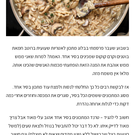
בשבוע שעבר פרסמתי בבלוג מתכון לאטריות שעועית ברוטב חמאת
בוטנים וקרם קוקוס שמכינים בסיר אחד. האמת? למרות שאני ממש
ממש אוהבת את המנה הזאת הופתעתי מכמות האנשים שהכינו אותה.
מלא! אין משמח מזה.
אז לבקשת רבים כל כך החלטתי לנסות ולפצח עוד מתכון בסיר אחד.
מסוג המתכונים ששמים הכל בסיר, סוגרים את המכסה וחוזרים אחרי כמה
דקות כדי לגלות ארוחה נהדרת.
חשוב לי להגיד – טרנד המתכונים בסיר אחד אהוב עלי מאוד אבל צריך
מאוד לדייק איתו. לא כל דבר יכול להתבשל בנוזל ולצאת טעים (למשל
רצועות בצל שבבישול ללא טיגון מקדים יוצאות לא מוצלח) וגם חשוב