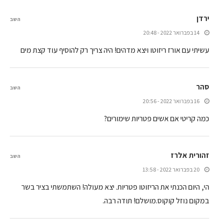
ירדן
השב
14 בפברואר 2022 - 20:48
עשיתי עם אורז ריזוטו ויצא מדהים! היה צריך רק להוסיף עוד קצת מים
סהר
השב
16 בפברואר 2022 - 20:56
כמה קריטי אם אשים פטריות שימורים?
זהורית אלרז
השב
20 בפברואר 2022 - 13:58
הי, היום הכנתי את הריזוטו פטריות. יצא מעולה! השתמשתי בציר בשר
במקום נוזל קוקוס.מושלם! תודה רבה.