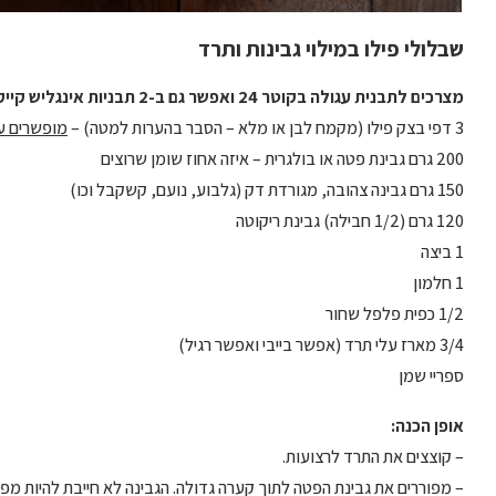
שבלולי פילו במילוי גבינות ותרד
מצרכים לתבנית עגולה בקוטר 24 ואפשר גם ב-2 תבניות אינגליש קייק:
3 דפי בצק פילו (מקמח לבן או מלא – הסבר בהערות למטה) –
מופשרים על
200 גרם גבינת פטה או בולגרית – איזה אחוז שומן שרוצים
150 גרם גבינה צהובה, מגורדת דק (גלבוע, נועם, קשקבל וכו)
120 גרם (1/2 חבילה) גבינת ריקוטה
1 ביצה
1 חלמון
1/2 כפית פלפל שחור
3/4 מארז עלי תרד (אפשר בייבי ואפשר רגיל)
ספריי שמן
אופן הכנה:
– קוצצים את התרד לרצועות.
– מפוררים את גבינת הפטה לתוך קערה גדולה. הגבינה לא חייבת להיות מפ