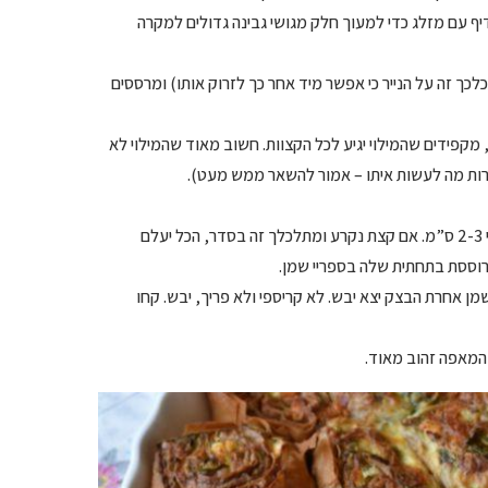
יף עם מזלג כדי למעוך חלק מגושי גבינה גדולים למקרה
כלכך זה על הנייר כי אפשר מיד אחר כך לזרוק אותו) ומרססים
פי הפילו המדובקים זה לזה, מקפידים שהמילוי יגיע לכל הקצוות. חשוב מאוד שהמילוי לא
הערות מה לעשות איתו – אמור להשאר ממש מעט).
– מגלגלים בעדינות את דפי הפילו והמילוי לרולדה וחותכים לפרוסות בעובי 2-3 ס”מ. אם קצת נקרע ומתלכלך זה בסדר, הכל יעלם
מן אחרת הבצק יצא יבש. לא קריספי ולא פריך, יבש. קחו