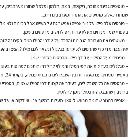
– מוסיפים גבינה צהובה, ריקוטה, ביצה, חלמון ופלפל שחור ומערבבים, עד
שנותרו כאלה. מוסיפים את התרד ומערבבים היטב.
– פורסים עלה פילו על נייר אפייה (אפשר גם על השיש אבל הכי נוח ולא מל
בספריי שמן. מניחים מעליו עוד דף פילו ושוב מרססים בשמן.
– משטחים את תערובת הגבינות והתרד על 2 ד
יהיה עבה מדי כדי שהדפים לא יקרעו בגלגול (נשאר לכם מילוי? הציצו ב
– מניחים מעל המילוי עוד דף פילו ומרססים בספריי שמן.
באפייה. מניחים עם מעט רווח בין השבלולים בתבנית עגולה, בקוטר 24, מרוססת בתחתית שלה בספריי שמן.
– מרססים את כל השבלולים, בעיקר את קצוות דפי הפילו שצצים, בספריי ש
בחשבון שהבצק הזה נטול שומן לחלוטין.
– אופים בתנור שחומם מראש ל-180 מעלות במשך 40-45 דקות או עד שהמאפה זהוב מאוד.