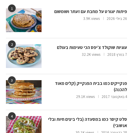
1
פיתות יוגורט על מחבת עם זעתר ושומשום
26 ביולי 2026
3.9K views
2
עוגיות שוקולד צ’יפס הכי טעימות בעולם
7 במרץ 2018
32.2K views
3
פנקייקים כמו בבית הפנקייק (קלים מאוד
להכנה)
4 באוקטובר 2017
29.1K views
4
סלט קיסר כמו במסעדה (בלי ביצים חיות ובלי
אנשובי)
28 בדצמבר 2016
30.1K views