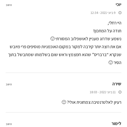
יוכי
השב
9 ביוני 2021 - 12:34
היי רחלי,
תודה על המתכון!
נשמע שדרוג מעניין לאושפלוב המסורתי 🙂
אם את רוצה יותר קירבה למקור במקום האוכמניות מוסיפים פרי מיובש
שנקרא “ברבריס” שהוא חמצמץ וראש שום בשלמותו שמתבשל בתוך
הסיר 🙂
שירה
השב
11 ביוני 2021 - 18:03
רעיון לאלטרנטיבה צמחונית אולי? 🙂
לימור
השב