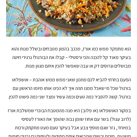
הוא מתפקד ממש כמו אורז, מככב בהמון מטבחים ובשלל מנות והוא
בעיקר מאוד קל להכנה והכי ורסטילי – קבלו את הבורגול! גרגירי חיטה
מבושלים וגרוסים דק או עבה שאפשר להכין איתם מגוון מנות.
הפעם בחרתי להביא לכם מתכון שאני ממש ממש אוהבת – אושפלאו
בורגול שכל מי שאכל ממנו תהה איך לא הכינו אותו מיומו הראשון עם
בורגול. קשה להסביר כמה טעים וכמה עשיר ומצד שני כמה פשוט להכין.
במקור האושפלאו (או פלוב) היא מנה מהמטבח הבוכרי שמשלבת אורז
(לרוב עגול) בשר עם אחוז שומן גבוה שהופך את האורז לעסיסי
במיוחד, גזר שגם מוסיף צבע אבל בעיקר טעם מעט מתקתק ורכות
משגעת, פירות יבשים שמביאים איתם מתיקות ולעיתים גם גרגירי חומוס.