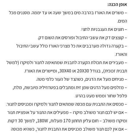
אופן הכנה:
– משרים את האורז בהרבה מים במשך שעה או עד יממה. מסננים מכל
המים.
– חוצים את העגבניות לחצי.
– קוצצים דק את עשבי התיבול ופורסים את השום דק.
– בקערה גדולה מערבבים את כל מצרכי האורז כולל עשבי התיבול
והאורז.
– מעבירים את תכולת הקערה לתבנית שמתאימה לתנור ולמיקרו (למשל
תבנית זכוכית), בגודל 20X30 או 30X40, ומיישרים את האורז.
– מניחים מעל את הדגים, כשהצד של העור כלפי מטה.
– מזלפים מעל הדגים שמן זית ומתבלים בפטרוזיליה מיובשת, מלח,
פלפל שחור וממש מעט בהרט.
– מכסים את התבנית עם מכסה שמתאים לתנור ולמיקרו ומכניסים לתנור.
– אם יש לכם תנור משולב מיקרו – מפעילים את התנור על אופציית תנור
ומיקרו משולב – חום עליון תחתון 170 מעלות, 180W, למשך 30 דקות.
– אם אין לכם תנור משולב מכניסים את התבנית לתנור, כשהיא מכוסה