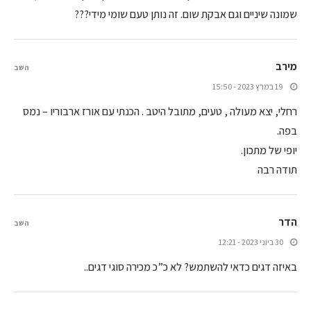
שמונה שיניים וגם אבקת שום. זה נותן טעם שומי מידי???
מירב
השב
19 במרץ 2023 - 15:50
רחלי, יצא מעולה , טעים, מתובל היטב . הכנתי עם אורז ארבוריו – נמס
בפה.
יופי של מתכון.
תודה רבה
הדר
השב
30 ביוני 2023 - 12:21
באיזה דגים כדאי להשתמש? לא כ”כ מכירה סוגי דגים..