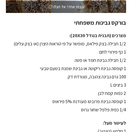
גנבתי אחד! אל תגלו 🙂
בורקס גבינות משפחתי
מצרכים (תבנית בגודל 20
30):
X
1/2 חבילה בצק פילאס, מופשר על פי הוראות היצרן (או בצק עלים)
1 כף פירורי לחם
1/2 חבילה גבינת חמד או פטה
1 קופסה גבינת ריקוטה או גבינת שמנת בטעם טבעי
100 גרם גבינה צהובה, מגורדת דק
3 ביצים L
2 כפות קמח לבן
1 קופסה גבינת פרובטו מעודנת 5% פיראוס
1/4 כפית פלפל שחור גרוס
לעיטור מעל:
1 חלמון (הצהוב)