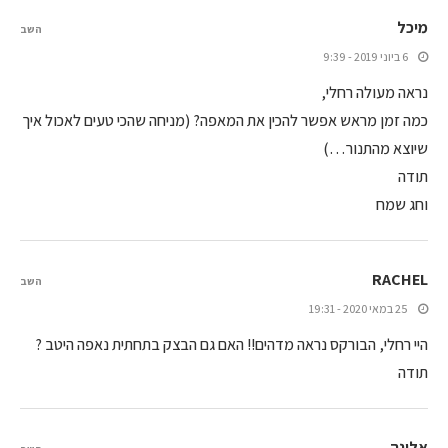
מיכל
השב
6 ביוני 2019 - 9:39
נראה מעולה רחלי,
כמה זמן מראש אפשר להכין את המאפה? (מניחה שהכי טעים לאכול איך
שיוצא מהתנור…)
תודה
וחג שמח
RACHEL
השב
25 במאי 2020 - 19:31
היי רחלי, הבורקס נראה מדהים!! האם גם הבצק בתחתית נאפה היטב ?
תודה
אלונה