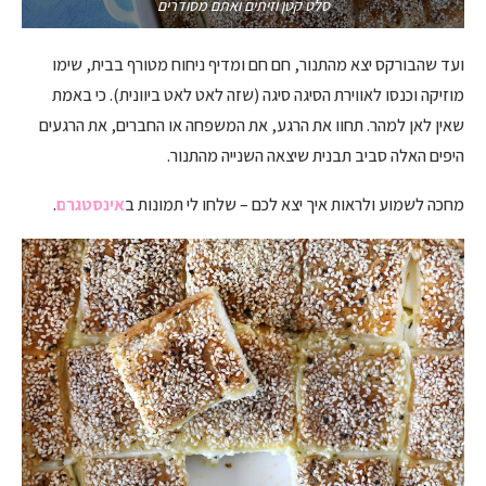
סלט קטן וזיתים ואתם מסודרים
ועד שהבורקס יצא מהתנור, חם חם ומדיף ניחוח מטורף בבית, שימו
מוזיקה וכנסו לאווירת הסיגה סיגה (שזה לאט לאט ביוונית). כי באמת
שאין לאן למהר. תחוו את הרגע, את המשפחה או החברים, את הרגעים
היפים האלה סביב תבנית שיצאה השנייה מהתנור.
מחכה לשמוע ולראות איך יצא לכם – שלחו לי תמונות ב
אינסטגרם
.