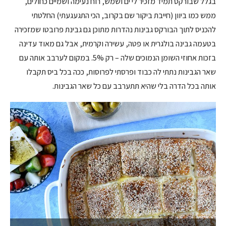
בגלל שבורקס תמיד מזכיר לי ים ושמש, רוח נעימה ושמיים כחולים,
ממש כמו ביוון (חייבת ביקור שם בקרוב, הכי התגעגעתי) החלטתי
להכניס לתוך הבורקס גבינות נהדרות מתוכן גם גבינת פרובטו שמזכירה
בטעמה גבינה בולגרית או פטה, עשירה וקרמית, אבל גם מאוד עדינה
בזכות אחוזי השומן הנמוכים שלה – רק 5%. במקום לערבב אותה עם
שאר הגבינות נתתי לה כבוד ופרסתי לפרוסות, ככה בכל ביס תקבלו
אותה בכל הדרה בלי שהיא תתערבב עם כל שאר הגבינות.