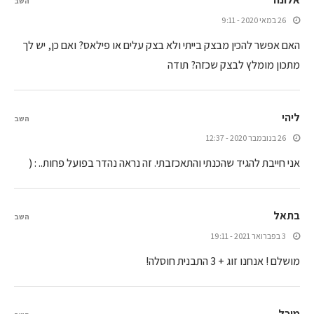
השב
26 במאי 2020 - 9:11
האם אפשר להכין מבצק בייתי ולא בצק עלים או פילאס? ואם כן, יש לך
מתכון מומלץ לבצק שכזה? תודה
ליהי
השב
26 בנובמבר 2020 - 12:37
אני חייבת להגיד שהכנתי והתאכזבתי. זה נראה נהדר בפועל פחות.. : (
בתאל
השב
3 בפברואר 2021 - 19:11
מושלם ! אנחנו זוג + 3 התבנית חוסלה!
מיכל