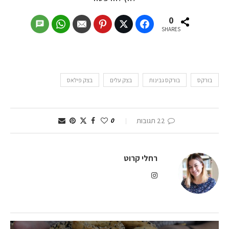
0
SHARES
בורקס
בורקס גבינות
בצק עלים
בצק פילאס
22 תגובות
0
רחלי קרוט