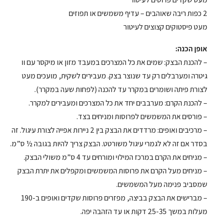
2 כפות ריבה שאוהבים – עדיף משמשים או תפוזים
מעט פיסטוקים קצוצים לעיטור
אופן הכנה:
– להכנת הבצק: שמים את כל המצרכים במעבד מזון או מיקסר עם וו
גיטרה ומערבלים רק עד שנוצר בצק. מעבירים לשקית, מועכים מעט
לצורת פיתה ושומרים במקרר עד להכנה (לפחות שעה במקרר).
– להכנת הקרם: מערבבים יחד את כל המצרכים ומעבירים למקרר.
– פורסים את המשמשים לפרוסות ומניחים בצד.
– מרכיבים ואופים: מרדדים את הבצק בין 2 ניירות אפייה לצורת עיגול. זה
בסדר אם זה לא לגמרי עיגול משורטט. הבצק צריך להיות בגובה ½ ס”מ.
– מניחים את הקרם במרכז המילוי ומורחים עד 4 ס”מ משולי הבצק.
– מניחים מעל הקרם את פרוסות המשמשים ומקפלים את יתרת הבצק
שמסביב פנימה מעל המשמשים.
– מברישים את הבצק בביצה, מפזרים פרוסות שקדים ואופים ב-190
מעלות במשך 25-35 דקות או עד הזהבה יפה.