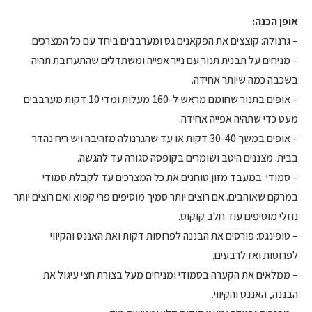
אופן הכנה:
– גרנולה: קוצצים את הפקאנים גס ומערבבים ביחד עם כל המצרכים.
– מניחים על תבנית תנור עם נייר אפייה ומשתדלים שהתערובת תהיה
בשכבה כמה שיותר אחידה.
– אופים בתנור שחומם מראש ל-160 מעלות ומדי 10 דקות מערבבים
מעט כדי שתהיה אפייה אחידה.
– אופים במשך 30-40 דקות או עד שהגרנולה מזהיבה ויש ריח נהדר
בבית. מצננים היטב ושומרים בקופסה סגורה עד להגשה.
– סמודי: במעבד מזון טוחנים את כל המצרכים עד לקבלת סמודי
במרקם שאוהבים. אם רוצים יותר סמיך מוסיפים פרי קפוא ואם רוצים יותר
נוזלי מוסיפים עוד חלב קוקוס.
– טופינגס: פורסים את הבננה לפרוסות דקות ואת האננס והקיווי
לפרוסות ואז לרבעים.
– ממלאים את הקערה בסמודי ומניחים מעל בצורת חצי עיגול את
הבננה, האננס והקיווי.