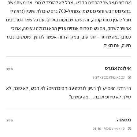
אם רוצים אפשר להפחית בדבש, אבל לא להוריד לגמרי . אני משתמשת
בחצי כוס דבש וחצי כוס שמן צמחי ל-700 גרם שיבולת שועל (נראה לי
חבל להכין כמות קטנה, זה נשמר שבועות בארון). עם כל שאר המרכיבים
אפשר לשחק, אם נשים פחות אגוזים עדיין תצא גרנולה טעימה, אם כי
כמובן כמה שיותר – יותר טוב, במקרה הזה. אפשר להוסיף שומשום ונבט
חיטה, אם רוצים.
אילונה אנגרט
השב
23 באוגוסט 2021 - 7:27
היי רחלי. האם יש לך רעיון לגרסה עבור סוכרתיים? לא דבש, לא סוכר, לא
סילן, לא סירופ אגבה… מה עושים?
נטאשה
השב
2 באפריל 2026 - 21:40