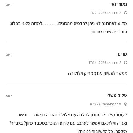
נאוה ינאי
השב
8 בפברואר 2026 - 7:22
מדוע לאחרונה לא ניתן להדפיס מתכונים……….למרות שאני בבלוג
הזה כמה שנים טובות
מרים
השב
8 בפברואר 2026 - 17:34
אפשר לעשות עם ממתיק אלולוז??
טליה משלי
השב
9 בפברואר 2026 - 0:03
לעומר מילר יש מתכון לחלבה עם אלולוז. והרבה חמאה… חפשו.
ואני שואלת אם אפשר לערבב עם סירופ הסוכר במעבד מזון? בלנדר?
מיקסר? כל התשובות נכונות?