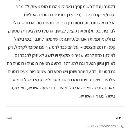
דלגונה (וגם דבש מקציף) ואפילו מהכנת מוס משוקולד מריר
וקרח/מי קרח בלבד (כידוע כך מכינים גם טחינה אסלית).
הכל נראה כתגובות דומות בין רכיבים דומים כמו בהכנת שוקולד
לבן ביתי בסיסי (חמאת קקאו, לציטין, קרמל) כשלציטין יש מספיק
בחלק מחמאות האגוזים/טחינה או שאפשר לתגבר במי בישול
קטניות (מצומצמים – ועליהם כבר להמשיך עם הסוכר לקרמל, רק
לא לזוז מזה לרבע שנייה כי מקציף ויגלוש). לא יזיק לתגבר גם
לעידון וגיוון הטעם וגם למטרה זו במעט חמאת בוטנים (בוטנים הם
גם קטניות, רק עם יותר שומן ויש מסעדות שמוסיפות מעט בוטנים
שלמים בשלב טחינת ממרחי החומוס). ולא רק מי בישול חומוס –
מאפונה יבשה חצוייה הכי קל ומהיר – חצי שעה השרייה, חצי שעה
בישול עם מי ההשרייה.
דינה
השב
6 בפברואר 2026 - 12:29