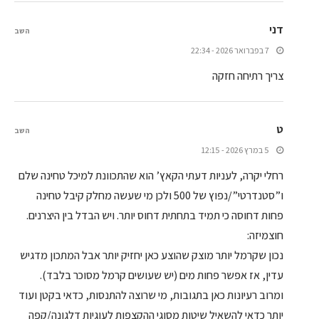
דני
השב
7 בפברואר 2026 - 22:34
צריך רתיחה חזקה
ט
השב
5 במרץ 2026 - 12:15
רחלי יקרה, לעניות דעתי הקאץ’ הוא שהתכוונת למיכל טחינה שלם
ו”סטנדרטי”/נפוץ של 500 ולכן מי שעשה מחלק קיבל טחינה
פחות דחוסה כי תמיד בתחתית דחוס יותר. ויש הבדל בין היצרנים.
חוצמיזה:
נכון שקרמל יותר מוצק שהוצע כאן יחזיק יותר אבל המתכון מדגיש
עדין, אז אפשר פחות מים (יש שעושים קרמל מסוכר בלבד).
ומרוב רעיונות כאן בתגובות, מי שרוצה להתנסות, כדאי בקטן ועוד
יותר כדאי להשאיל שיטות מסוגי ההקצפות לעוגיות דלגונה/קפה