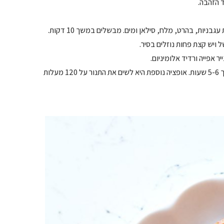
יות, בהרט, מלח, סילאן ומים. מבשלים במשך 10 דקות.
ר אפייה ורדיד אלומיניום.
– מעבירים את הסיר לתנור על 140 מעלות (חום עליון תחתון) ואופים במשך 5-6 שעות. אופציה נוספת היא לשים את התנור על 120 מעלות