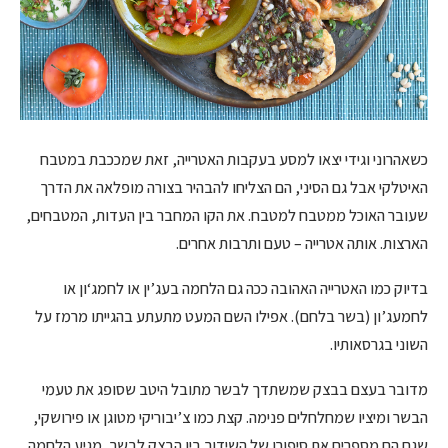
כשאהרוני וגידי יצאו למסע בעקבות האטרייה, זאת שמככבת במטבח
האיטלקי אבל גם הסיני, הם הצליחו להבהיר בצורה מופלאה את הדרך
שעובר האוכל ממטבח למטבח. את הקו המחבר בין העדות, המטבחים,
הארצות. אותה אטרייה – טעם ותרבות אחרים.
בדיוק כמו האטרייה האהובה ככה גם הלחמה בעג’ין או
לחמג
‘
ון
או
לחמעג’ון (בשר בלחם). אפילו השם המעט מתעתע בהגייתו מרמז על
השוני בגרסאותיו.
מדובר בעצם בבצק שמשתדך לבשר מתובל היטב שסופג את טעמי
הבשר ומיציו שמחלחלים פנימה. קצת כמו צ’יבוריקי מטוגן או פירושקי,
שגם הם מספרים את סיפורו של השידוך בין הבצק לבשר, מגיע הלחמה