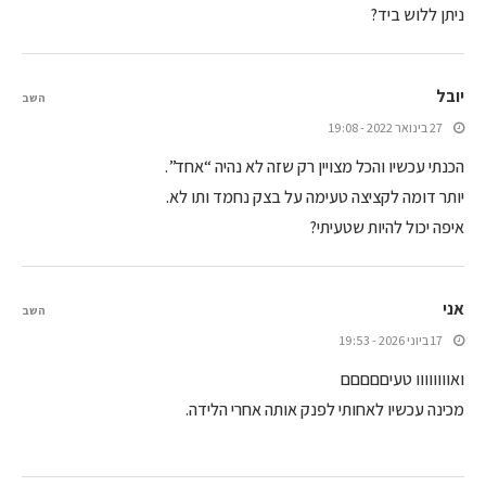
ניתן ללוש ביד?
יובל
השב
27 בינואר 2022 - 19:08
הכנתי עכשיו והכל מצויין רק שזה לא נהיה “אחד”.
יותר דומה לקציצה טעימה על בצק נחמד ותו לא.
איפה יכול להיות שטעיתי?
אני
השב
17 ביוני 2026 - 19:53
ואוווווווו טעיםםםםם
מכינה עכשיו לאחותי לפנק אותה אחרי הלידה.