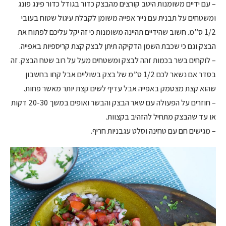
– עם ידיים משומנות היטב קורצים מהבצק כדור בגודל כדור פינג פונג
ומשטחים על תבנית עם נייר אפייה משומן לקבלת עיגול שטוח בעובי
1/2 ס”מ. חשוב שהידיים תהיינה משומנות כי זה יקל עליכם לפתוח את
הבצק וגם כי שכבת השמן הדקיקה תיתן לבצק קצת קריספיות באפייה.
– לוקחים בשר בכמות זהה לבצק ומשטחים מעל על רוב שטח הבצק. זה
בסדר אם נשאר לכם 1/2 ס”מ של בצק בשוליים אבל קחו בחשבון
שהוא קצת מצטמק באפייה אבל עדיף לשים קצת יותר מאשר פחות.
– חוזרים על הפעולה עם שאר הבצק והבשר ואופים במשך 20-30 דקות
או עד שהבצק מתחיל להזהיב בקצוות.
– מגישים חם עם טחינה וסלט עגבניות חריף.