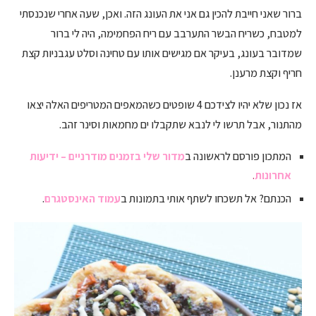
ברור שאני חייבת להכין גם אני את העונג הזה. ואכן, שעה אחרי שנכנסתי
למטבח, כשריח הבשר התערבב עם ריח הפחמימה, היה לי ברור
שמדובר בעונג, בעיקר אם מגישים אותו עם טחינה וסלט עגבניות קצת
חריף וקצת מרענן.
אז נכ
ון
שלא יהיו לצידכם 4 שופטים כשהמאפים המטריפים האלה יצאו
מהתנור, אבל תרשו לי לנבא שתקבלו ים מחמאות וסינר זהב.
המתכון פורסם לראשונה ב
מדור שלי בזמנים מודרניים – ידיעות
אחרונות
.
הכנתם? אל תשכחו לשתף אותי בתמונות ב
עמוד האינסטגרם
.