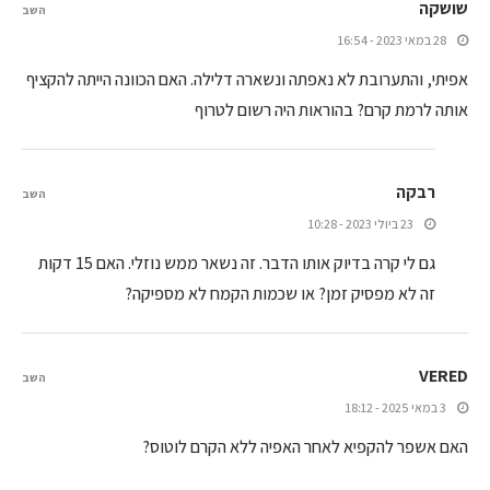
שושקה
השב
28 במאי 2023 - 16:54
אפיתי, והתערובת לא נאפתה ונשארה דלילה. האם הכוונה הייתה להקציף
אותה לרמת קרם? בהוראות היה רשום לטרוף
רבקה
השב
23 ביולי 2023 - 10:28
גם לי קרה בדיוק אותו הדבר. זה נשאר ממש נוזלי. האם 15 דקות
זה לא מפסיק זמן? או שכמות הקמח לא מספיקה?
VERED
השב
3 במאי 2025 - 18:12
האם אשפר להקפיא לאחר האפיה ללא הקרם לוטוס?