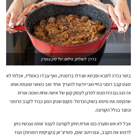
בדרך לשולחן. צילום: טל סיון צפורין
בתור נכדה לסבא וסבתא שגדלו ברומניה, ואף עבדו באטליז, אכלתי לא
מעט קבב רומני בחיי ואני יודעת להעריך אחד טוב כשאני טועמת אותו.
אז הנה גם הזדמנות לפרגן לעסק קטן של אישה אחת ושמה אורית
שהקימה את מיטש בשוק הכרמל. מקום שנתן המון כבוד לקבב הרומני
ונסגר בגלל הקורונה.
אבל לא אש וסערה כמו אורית תיתן לקורונה לעצור אותה ועכשיו ניתן
לרכוש את הקבב, וגם רוטב שום, פטריצ’אן (נקניקיות רומניות) ועוד