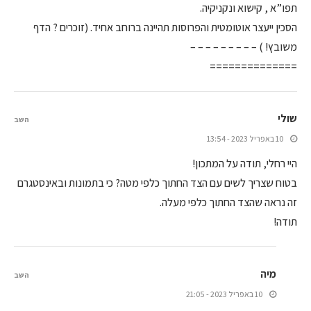
תפו”א , קישוא ונקניקיה.
הסכין ייעצר אוטומטית והפרוסות תהיינה ברוחב אחיד. (זוכרים ? הדף
משובץ! ) – – – – – – – – –
==============
שולי
השב
10 באפריל 2023 - 13:54
היי רחלי, תודה על המתכון!
בטוח שצריך לשים עם הצד החתוך כלפי מטה? כי בתמונות ובאינסטגרם
זה נראה שהצד החתוך כלפי מעלה.
תודה!
מיה
השב
10 באפריל 2023 - 21:05