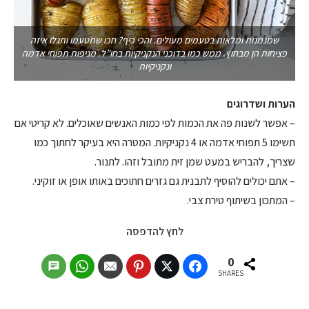
שמנמנות ומלאות בטעמים מעולים. והכי כיף? חכו שתטעמו ותגלו איזה
פציחות הן מבחוץ. ממש כמו בדוכני הנקניקיות בחו”ל. מניפות תפוחי אדמה
ונקניקיות
הערות ושדרוגים
– אפשר לשנות פה את הכמות לפי כמות האנשים שאוכלים. לא קריטי אם
תשימו 5 תפוחי אדמה או 4 נקניקיות. המטרה היא בעיקר לחתוך כמו
שצריך, להבריש במעט שמן זית מתובל וזהו. לתנור.
– אתם יכולים להוסיף לתבנית גם גזרים חתוכים באותו אופן או זוקיני.
– המתכון בשיתוף טירת צבי.
לחץ להדפסה
0
SHARES