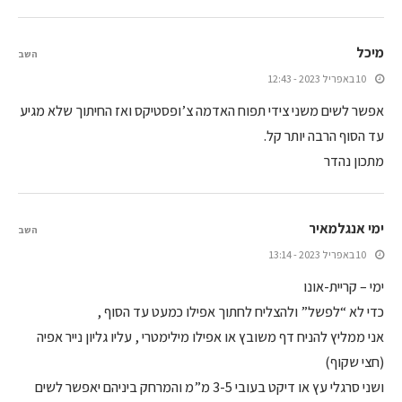
מיכל
השב
10 באפריל 2023 - 12:43
אפשר לשים משני צידי תפוח האדמה צ’ופסטיקס ואז החיתוך שלא מגיע
עד הסוף הרבה יותר קל.
מתכון נהדר
ימי אנגלמאיר
השב
10 באפריל 2023 - 13:14
ימי – קריית-אונו
כדי לא “לפשל” ולהצליח לחתוך אפילו כמעט עד הסוף ,
אני ממליץ להניח דף משובץ או אפילו מילימטרי , עליו גליון נייר אפיה
(חצי שקוף)
ושני סרגלי עץ או דיקט בעובי 3-5 מ”מ והמרחק ביניהם יאפשר לשים