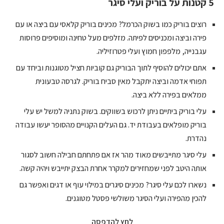
5 קטנות על בוריק ועלי סיגר
רוצים בוריק כמו בשוק הכרמל? מכינים בוריק קלאסי עם ביצה או עם
פירה וביצה ומכניסים לפיתה. מזלפים מעל טחינה ומוסיפים פרוסות
עגבנייה, מלפפון חמוץ ועלי פטרוזיליה.
אתם יכולים להוסיף לתוך הבוריק גם קוביות חציל מטוגנות וביחד עם
תפוחי אדמה וביצה יתקבל מאין סביח בוריק. לגרסה טבעונית
ממלאים בפירה ללא ביצה.
עלי בוריק ביתיים ניתן לרכוש בשווקים. בשוק נתניה למשל יש עלי
בוריק מופלאים בעבודת יד. גם העלים הקנויים מהסופר יעשו עבודה
נהדרת.
עלי סיגר מתייבשים מאוד מהר אז אם פתחתם חבילה חשוב לסגור
אותה היטב לפני שמחזירים למקרר אחרת הבצק יתייבש ויהיה קשה.
נשארו לכם עלי סיגר? מכינים סיגרים במילוי עוף או דגים ואפשר גם
להכין מהפירה ועלי הסיגר משולשי פסטל מטוגנים.
לחץ להדפסה