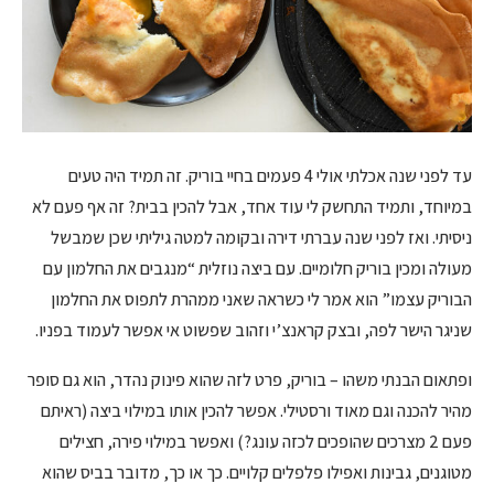
עד לפני שנה אכלתי אולי 4 פעמים בחיי בוריק. זה תמיד היה טעים
במיוחד, ותמיד התחשק לי עוד אחד, אבל להכין בבית? זה אף פעם לא
ניסיתי. ואז לפני שנה עברתי דירה ובקומה למטה גיליתי שכן שמבשל
מעולה ומכין בוריק חלומיים. עם ביצה נוזלית “מנגבים את החלמון עם
הבוריק עצמו” הוא אמר לי כשראה שאני ממהרת לתפוס את החלמון
שניגר הישר לפה, ובצק קראנצ’י וזהוב שפשוט אי אפשר לעמוד בפניו.
ופתאום הבנתי משהו – בוריק, פרט לזה שהוא פינוק נהדר, הוא גם סופר
מהיר להכנה וגם מאוד ורסטילי. אפשר להכין אותו במילוי ביצה (ראיתם
פעם 2 מצרכים שהופכים לכזה עונג?) ואפשר במילוי פירה, חצילים
מטוגנים, גבינות ואפילו פלפלים קלויים. כך או כך, מדובר בביס שהוא