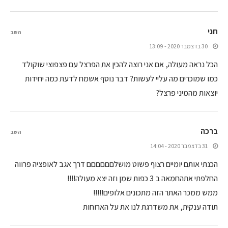
חני
השב
30 בדצמבר 2020 - 13:09
הכל נראה מעולה, אם אני רוצה להכין את הפרצל עם פצפוצי שוקולד
כמו שמוכרים מה עליי לעשות? דבר נוסף אשמח לדעת כמה יחידות
יוצאות מהמיני פרצל?
ברכה
השב
31 בדצמבר 2020 - 14:04
הכנתי אותם יומיים רצוף פשוט מושלםםםםםם דרך אגב לאופציה פרווה
החלפתי אתהחמאה ב 3 כפות שמן וזה יצא מעולה!!!!
ממש ממכר האתר הזה מתכונים אלופים!!!!!
תודה ענקית, את משדרגת לנו את על הארוחות