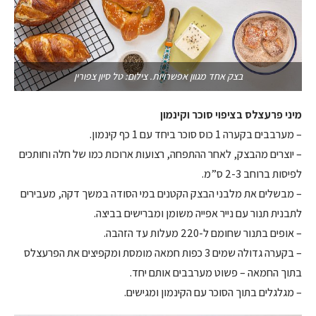
בצק אחד מגוון אפשרויות. צילום: טל סיון צפורין
מיני פרעצלס בציפוי סוכר וקינמון
– מערבבים בקערה 1 כוס סוכר ביחד עם 1 כף קינמון.
– יוצרים מהבצק, לאחר ההתפחה, רצועות ארוכות כמו של חלה וחותכים
לפיסות ברוחב 2-3 ס”מ.
– מבשלים את מלבני הבצק הקטנים במי הסודה במשך דקה, מעבירים
לתבנית תנור עם נייר אפייה משומן ומברישים בביצה.
– אופים בתנור שחומם ל-220 מעלות עד הזהבה.
– בקערה גדולה שמים 3 כפות חמאה מומסת ומקפיצים את הפרעצלס
בתוך החמאה – פשוט מערבבים אותם יחד.
– מגלגלים בתוך הסוכר עם הקינמון ומגישים.