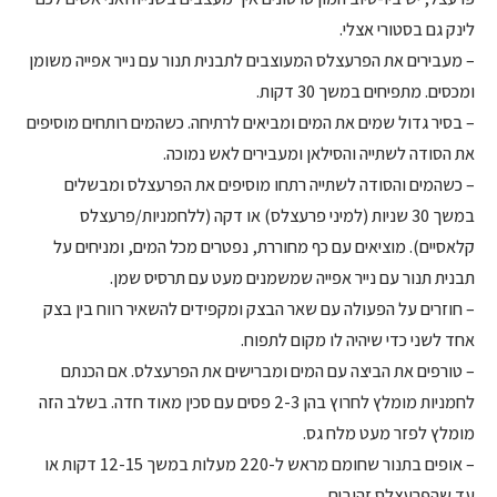
לינק גם בסטורי אצלי.
– מעבירים את הפרעצלס המעוצבים לתבנית תנור עם נייר אפייה משומן
ומכסים. מתפיחים במשך 30 דקות.
– בסיר גדול שמים את המים ומביאים לרתיחה. כשהמים רותחים מוסיפים
את הסודה לשתייה והסילאן ומעבירים לאש נמוכה.
– כשהמים והסודה לשתייה רתחו מוסיפים את הפרעצלס ומבשלים
במשך 30 שניות (למיני פרעצלס) או דקה (ללחמניות/פרעצלס
קלאסיים). מוציאים עם כף מחוררת, נפטרים מכל המים, ומניחים על
תבנית תנור עם נייר אפייה שמשמנים מעט עם תרסיס שמן.
– חוזרים על הפעולה עם שאר הבצק ומקפידים להשאיר רווח בין בצק
אחד לשני כדי שיהיה לו מקום לתפוח.
– טורפים את הביצה עם המים ומברישים את הפרעצלס. אם הכנתם
לחמניות מומלץ לחרוץ בהן 2-3 פסים עם סכין מאוד חדה. בשלב הזה
מומלץ לפזר מעט מלח גס.
– אופים בתנור שחומם מראש ל-220 מעלות במשך 12-15 דקות או
עד שהפרעצלס זהובים.