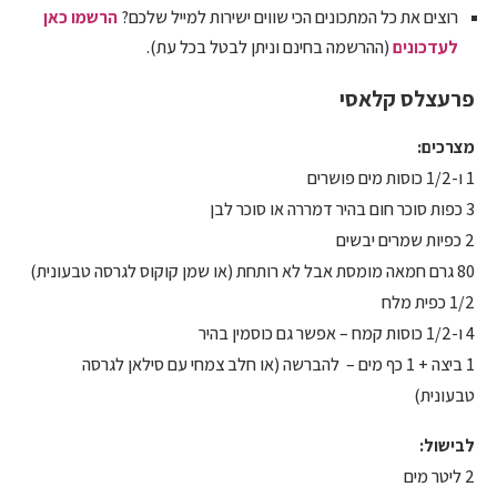
רוצים את כל המתכונים הכי שווים ישירות למייל שלכם?
הרשמו כאן
לעדכונים
(ההרשמה בחינם וניתן לבטל בכל עת).
פרעצלס קלאסי
מצרכים:
1 ו-1/2 כוסות מים פושרים
3 כפות סוכר חום בהיר דמררה או סוכר לבן
2 כפיות שמרים יבשים
80 גרם חמאה מומסת אבל לא רותחת (או שמן קוקוס לגרסה טבעונית)
1/2 כפית מלח
4 ו-1/2 כוסות קמח – אפשר גם כוסמין בהיר
1 ביצה + 1 כף מים – להברשה (או חלב צמחי עם סילאן לגרסה
טבעונית)
לבישול:
2 ליטר מים