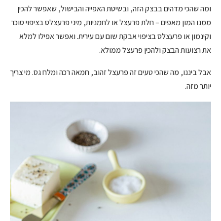
ומה שהכי מדהים בבצק הזה, ובשיטת האפייה והבישול, שאפשר להכין
ממנו המון מאפים – חלת פרעצל או לחמניות, מיני פרעצלס בציפוי סוכר
וקינמון או פרעצלס בציפוי אבקת שום עם עירית. ואפשר אפילו למלא
את רצועות הבצק ולהכין פרעצל ממולא.
אבל ביננו, מה שהכי טעים זה פרעצל זהוב, חמאה רכה ומלח גס. מי צריך
יותר מזה.