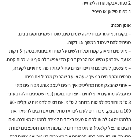
2 כפות אבקת סודה לשתייה
4 כפות סילאן או מייפל
אופן הכנה:
– בקערת מיקסר עם וו לישה שמים מים, סוכר ושמרים ומערבבים.
מניחים להם לעמוד במשך 15 דקות.
– מוסיפים חמאה, קמח ומלח ולשים על מהירות בינונית במשך 5 דקות
או עד שהבצק גמיש. אם הבצק דביק מדי אפשר להוסיף 2-3 כפות קמח.
– מוציאים, לשים עם הידיים ויוצרים עיגול עגול ויפה. מחזירים לקערה,
מכסים ומתפיחים במשך שעה או עד שהבצק מכפיל את נפחו.
– אחרי שהבצק תפח מחליטים איך רוצים לעצב אותו. אם רוצים מיני
פרעצלס מתוקים או מלוחים – יוצרים רצועות (כמו שמכינים חלה) בעובי
3 ס”מ וחותכים לפיסות ברוחב 2 ס”מ. אם רוצים לחמניות שוקלים 80-
100 גרם בצק, מכדררים לעיגולים ואז מחליטים אם רוצים להשאיר את
הלחמנייה עגולה או לפחוס מעט בצדדים ליצירת לחמנייה מאורכת. ואם
רוצים פרעצל קלאסי? פשוט מרדדים לרצועות ארוכות ומעצבים לצורת
פרעצל, יש ביו-טיוב המון סרטונים איך מעצבים בשנייה ואני אשים לכם