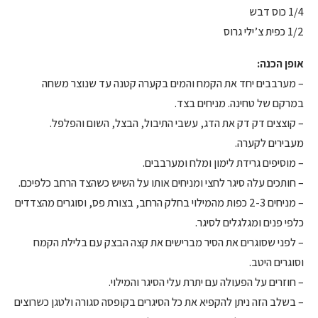
1/4 כוס דבש
1/2 כפית צ’ילי גרוס
אופן הכנה:
– מערבבים יחד את הקמח והמים בקערה קטנה עד שנוצר משחה
במרקם של טחינה. מניחים בצד.
– קוצצים דק דק את הדג, עשבי התיבול, הבצל, השום והפלפל.
מעבירים לקערה.
– מוסיפים גרידת לימון ומלח ומערבבים.
– חותכים עלה סיגר לחצי ומניחים אותו על השיש כשהצד הרחב כלפיכם.
– מניחים 2-3 כפות מהמילוי בחלק הרחב, בצורת פס, וסוגרים מהצדדים
כלפי פנים ומגלגלים לסיגר.
– לפני שסוגרים את הסיר מברישים את קצה הבצק עם בלילת הקמח
וסוגרים היטב.
– חוזרים על הפעולה עם יתרת עלי הסיגר והמילוי.
– בשלב הזה ניתן להקפיא את כל הסיגרים בקופסה סגורה ולטגן כשרוצים