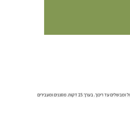
– מחממים הרבה מים בסיר וממליחים. כשהמים רותחים מוסיפים את הבורגול ומבשלים עד ריכוך. בערך 15 דקות. מסננים ומעבירים