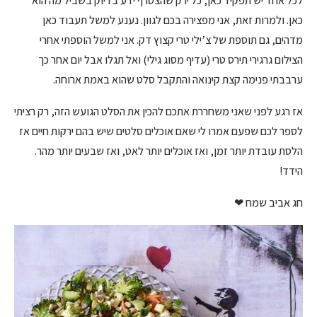
לכל אחד יש תפקיד כאן, כל ירק שהצטרף ידע בדיוק בשביל מה הוא
כאן. ולמרות זאת, אני מפצירה בכם לגוון. נענע למשל תעבוד כאן
מדהים, גם תוספת של צ’ילי טרי קצוץ דק. אני למשל הוספתי אחרי
הצילום גרגירי תירס טרי (עדיף מסוג גילי) ואל תגלו אבל יום אחר כך
ערבבתי פנימה קצת קינואה והתקבל סלט שהוא באמת ארוחה.
אז רגע לפני שאני משחררת אתכם להכין את הסלט הגועש הזה, רק רציתי
לספר לכם שפעם אמרו לי שאם אוכלים סלטים שיש בהם ירקות חיים אז
הלסת עובדת יותר זמן, ואז אוכלים יותר לאט, ואז שבעים יותר מהר.
הידד!
חג אביב שמח ❤