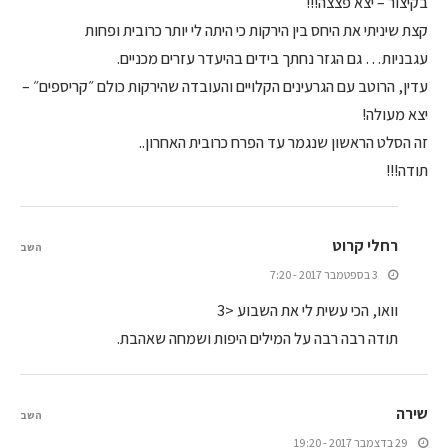
בקיצור – יצא פצצה!!!
קצת שיניתי את היחס בין הירקות כי היתה לי יותר כרובית ופחות
עגבניות… גם הגזר נחתך בידים בהיעדר עזרים מכניים.
עדין, הרוטב עם הגרעינים הקלויים והעובדה שהירקות כולם ״קריספים״ –
יצא מעולה!
זה הסלט הראשון שנגמר עד הפרח כרובית האחרון..
תודה!!!
רחלי קרוט
השב
3 בספטמבר 2017 - 7:20
וואו, הכי עשית לי את השבוע <3
תודה רבה רבה על המילים היפות ושמחה שאהבת.
שירה
השב
29 בדצמבר 2017 - 19:20