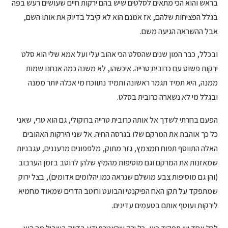
בראש והוא הכי מתאים לסלטים שיש בהם ירקות חיים שעושים רעש בפה
בגלל הפציחות שלהם, אז אמנם הוא לא קיבל בדיוק את אותו השם,
אבל ההשראה הגיעה משם.
ובכלל, כבר המון שנים שהסלט הכי אהוב עלי ועל אמא שלי הוא סלט
ירקות פשוט עם כרובית טרייה. איכשהו, לא משנה כמה אנחנו שמות
ממנה, היא תמיד תגמר ראשונה ותמיד נתווכח מי אכלה יותר ממנה
ובגלל מי לא נשארה כרובית בסלט.
הפעם בחרתי לשדך אל אותה כרובית טרייה ברוקולי, גם הוא טרי, שאני
כל כך אוהבת את המרקם שלו בגרסה החיה. אל שני הירקות האהובים
האלה התווסף תפוח חמצמץ, גזר מתוק, מלפפונים מרעננים, עגבניות
שמאזנות את המרקם וגם מוסיפות מהמיץ שלהן לרוטב בזמן הערבוב
(והן גם מוסיפות צבע מושלם שנראה כמו יהלומים אדומים), בצל ירוק
שמתפקד על תקן האח הפיקנטי והבועט ורוטב הדרים שמאוד מחמיא
לירקות ועוטף אותם בטעמים עדינים.