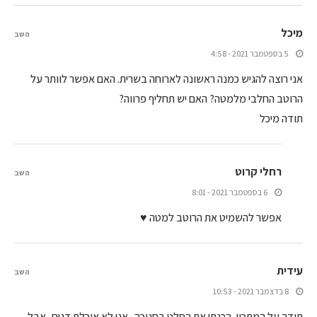
מיכל
השב
5 בספטמבר 2021 - 4:58
אני רוצה להגיש כמנה ראשונה לארוחה בשרית. האם אפשר לוותר על
הרוטב החלבי מלמטה? האם יש תחליף פרווה?
תודה מיכל
רחלי קרוט
השב
6 בספטמבר 2021 - 8:01
אפשר להשמיט את הרוטב למטה ♥
עידית
השב
8 בדצמבר 2021 - 10:53
תודה על המתכון. הכנתי את הסלט בחנוכה . אני לא אוכלת דגים, אבל