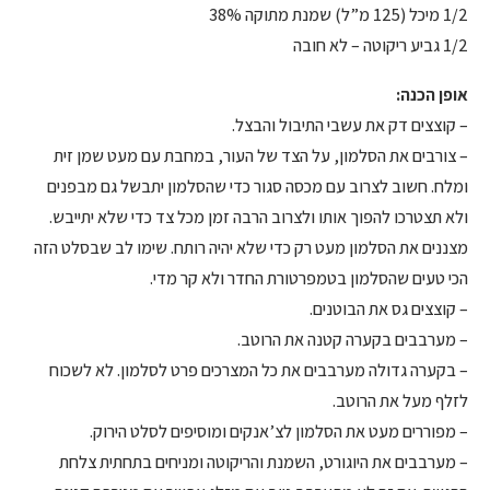
1/2 מיכל (125 מ”ל) שמנת מתוקה 38%
1/2 גביע ריקוטה – לא חובה
אופן הכנה:
– קוצצים דק את עשבי התיבול והבצל.
– צורבים את הסלמון, על הצד של העור, במחבת עם מעט שמן זית
ומלח. חשוב לצרוב עם מכסה סגור כדי שהסלמון יתבשל גם מבפנים
ולא תצטרכו להפוך אותו ולצרוב הרבה זמן מכל צד כדי שלא יתייבש.
מצננים את הסלמון מעט רק כדי שלא יהיה רותח. שימו לב שבסלט הזה
הכי טעים שהסלמון בטמפרטורת החדר ולא קר מדי.
– קוצצים גס את הבוטנים.
– מערבבים בקערה קטנה את הרוטב.
– בקערה גדולה מערבבים את כל המצרכים פרט לסלמון. לא לשכוח
לזלף מעל את הרוטב.
– מפוררים מעט את הסלמון לצ’אנקים ומוסיפים לסלט הירוק.
– מערבבים את היוגורט, השמנת והריקוטה ומניחים בתחתית צלחת