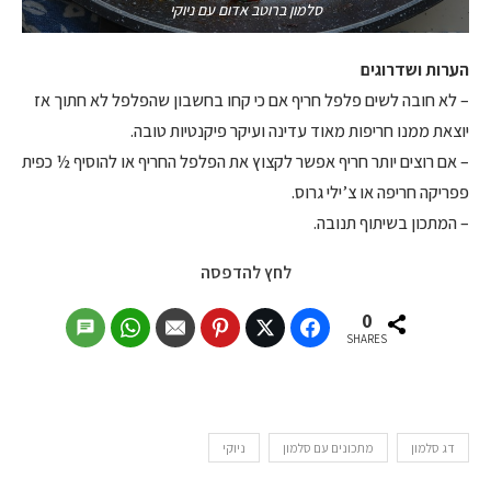
סלמון ברוטב אדום עם ניוקי
הערות ושדרוגים
– לא חובה לשים פלפל חריף אם כי קחו בחשבון שהפלפל לא חתוך אז
יוצאת ממנו חריפות מאוד עדינה ועיקר פיקנטיות טובה.
– אם רוצים יותר חריף אפשר לקצוץ את הפלפל החריף או להוסיף ½ כפית
פפריקה חריפה או צ’ילי גרוס.
– המתכון בשיתוף תנובה.
לחץ להדפסה
0
SHARES
דג סלמון
מתכונים עם סלמון
ניוקי