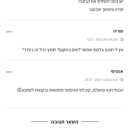
יש במה להחליף את הביצה?
תודה והמשך יום טוב
מוריה
השב
18 באוגוסט 2022 - 0:23
אין לי חומץ בלסמי אפשר לשים במקום? חומץ רגיל זה בסדר?
אנונימי
השב
14 בנובמבר 2023 - 23:37
הכנתי ויצא מושלם, קיבלתי אינספור מחמאות ובקשות למתכון😍
השאר תגובה