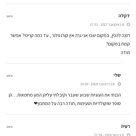
דקלה
השב
8 באוקטובר 2017 - 17:32
רוצה להכין, במקום שבו אני גרה אין קורנפלור , עד כמה קריטי? אפשר
קמח במקום?
תודה
שלי
השב
19 בדצמבר 2019 - 20:03
הכנתי את העוגיות שבוע שעבר וקיבלתי עליהן המון מחמאות…הן
סופר שוקולדיות וטעימות ,תודה רבה על המתכון❤
רעיה
השב
5 בינואר 2018 - 21:38