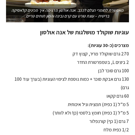
מאפשרת לחומרי הגלם לככב. אנה אולסון מדגימה איך מכינים קלאסיקה
בריטית – עוגת טורט עם קרם גבינה והמון תותים טריים
עוגיות שוקולד מושלגות של אנה אולסון
מצרכים (כ-30 עוגיות):
270 גרם שוקולד מריר, קצוץ דק
2 ביצים L, בטמפרטורת החדר
100 גרם סוכר לבן
130 גרם אבקת סוכר + כמות נוספת לציפוי העוגיות (בערך עוד 100
גרם)
60 גרם קקאו
5 מ”ל (1 כפית) תמצית וניל איכותית
5 מ”ל (1 כפית) חומץ בלסמי (כן! ולא לוותר)
7 גרם (1 כף) קורנפלור
1/2 כפית מלח