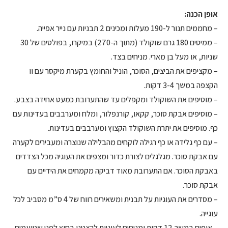
אופן הכנה:
– מחממים תנור ל-190 מעלות ומכינים 2 תבניות עם נייר אפייה.
– ממיסים 180 גרם שוקולד (מתוך ה-270) במיקרו, בפולסים של 30
שניות, או מעל בן מארי. מניחים בצד.
– מקציפים את הביצים, הסוכר, הוניל והחומץ בקערת מיקסר עם וו
הקצפה במשך 3-4 דקות.
– מוסיפים את השוקולד ומקפלים עד שהתערובת כמעט אחידה בצבע.
– מוסיפים אבקת סוכר, קקאו, קורנפלור, ומלח ומערבבים בעדינות עם
כף. מוסיפים את יתרת השוקולד הקצוץ ומערבבים בעדינות.
– עם כף גלידה או כף רגילה לוקחים מהבלילה שנוצרה ומעבירים לקערה
עם אבקת סוכר. מגלגלים לצורת כדור ומצפים את העוגיה מכל הצדדים
באבקת הסוכר. אם התערובת מאוד דביקה מקמחים את הידיים עם
אבקת סוכר.
– מסדרים את העוגיות על תבנית ומשאירים רווח של 4 ס”מ מסביב לכל
עוגייה.
– אופים במשך 12 דקות ומניחים לעוגיות להצטנן בחוץ לפני שטועמים