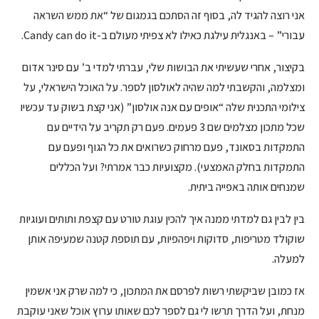
אני רוצה להגיד לה, בסוף זה הסתכם בגמגום של “את ממש השראה
עבורי” – באנגלית עילגת כאילו לא צפיתי מעולם ב-Candy can do it.
בקיצור, אחרי שעשיתי את הבושות שלי, עברתי למדי ב’ עם סינר אדום
ומצלמה, והקשבתי למה שהיה לאולסון לספר. על האוכל הישראלי, על
צילומי התכנית שלה “אופים עם אנה אולסון” (אני קצת בשוק עד עכשיו
שכל מתכון מצלמים שם 3 פעמים. פעם רק תקריב על הידיים עם
התמקדות בסאונד, פעם מרחוק כשרואים את כל הגוף ופעם עם
התמקדות בחלק האמצעי). מקצועיות כבר אמרתי? ועל הכללים
שמנחים אותה באפייה ביתית.
בין לבין גם למדתי ממנה איך להכין עוגת טורט עם קצפת ותותים ועוגיות
שוקולד מטריפות, סדוקות ויפהפיות, עם תוספת קטנה שמעיפה אותן
למעלה.
אז כמובן שביקשתי רשות לפרסם את המתכון, כי למה שרק אני אשמין
מנחת, ועל הדרך תרשו לי גם לספר לכם שאותו ערוץ אוכל שאני עוקבת