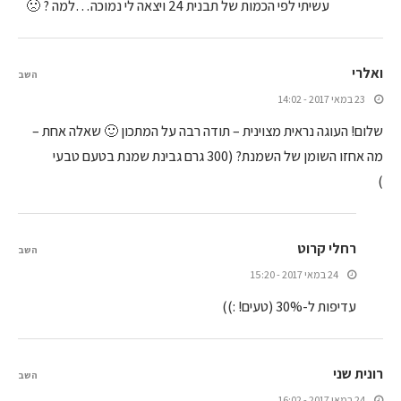
עשיתי לפי הכמות של תבנית 24 ויצאה לי נמוכה…למה ? 🙁
ואלרי
השב
23 במאי 2017 - 14:02
שלום! העוגה נראית מצוינית – תודה רבה על המתכון 🙂 שאלה אחת –
מה אחזו השומן של השמנת? (300 גרם גבינת שמנת בטעם טבעי
)
רחלי קרוט
השב
24 במאי 2017 - 15:20
עדיפות ל-30% (טעים! :))
רונית שני
השב
24 במאי 2017 - 16:02