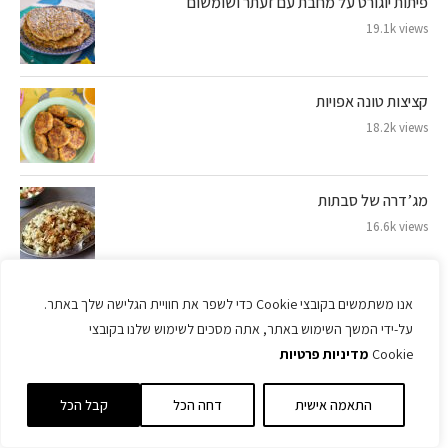
פיתות יוגורט על מחבת עם זעתר ושומשום
19.1k views
קציצות טונה אפויות
18.2k views
מג’דרה של סבתות
16.6k views
סלט קיסר כמו במסעדה (בלי ביצים חיות ובלי אנשובי)
אנו משתמשים בקובצי Cookie כדי לשפר את חוויית הגלישה שלך באתר.
15.5k views
על-ידי המשך השימוש באתר, אתה מסכים לשימוש שלנו בקובצי
Cookie
מדיניות פרטיות
מאפינס תירס שילדים (ומבוגרים) אוהבים במיוחד – רק
התאמה אישית
דחה הכל
קבל הכל
לערבב ולתנור