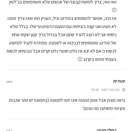
וואי וואי, צריך לפתוח קבוצה של אנשים שלא משתמשים בג’לטין
🙂
אז ככה, אפשר להשתמש בפודינג וניל, העניין הוא שאז צריך ממנו
לא מעט ואני קצת בעייתית עם הטעם הדומיננטי שלו. בגלל שלא
ניסיתי אני לא רוצה להגיד סתם אבל בגדול צריך קטן שקית אחת
של פודינג שמוסיפים לגבינות או לשמנת. מפחדת להגיד למישהו
לנסות כי אם לא יצא אז הלכו חומרי גלם יקרים אבל מבטיחה לנסות
בעצמי ממש בקרוב 🙂
יהודית
השב
18 במאי 2017 - 19:01
נראה מצוין אבל אופן ההכנה אינו זהה לתמונה (בתמונה יש יותר שכבות
והציפוי משויש) מה הנכון?
רחלי קרוט
השב