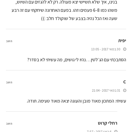
בנינו, איך שלא תשיישי יצא מעולה. רק לא להגזים עם השיוש,
משהו כמו 6-8 פעמים וזהו. בפעם האחרונה שיחקתי עם זה רבע
שעה ואז הכל נהיה בצבע של שוקולד חלב :))
יפית
השב
30 במאי 2017 - 13:05
הסתבכתי עם הג׳לטין…נהיו לי גושים, מה עשיתי לא בסדר?
C
השב
31 במאי 2017 - 21:04
עשיתי. המתכון מאוד מובן והעוגה יצאה מאוד טעימה. תודה.
רחלי קרוט
השב
6 ביוני 2017 - 7:57