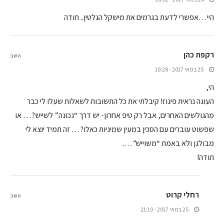
היי…אפשרי לדעת בגרמים את מישקל הגלטין.. תודה
רקפת כהן
השב
25 במאי 2017 - 10:28
הי,
העוגה נראית פיגוז! קיבלתי את כל התשובות לשאלות שעלו לי כבר
מהגולשים האחרים, אבל רק טיפ אחרון- יש דרך “נכונה” לשייש?… או
שפשוט עוברים עם הסכין במעין שמיניות כאלו?… זה תמיד יוצא לי
מבולגן ולא באמת “משוייש”….
תודה!
רחלי קרוט
השב
25 במאי 2017 - 21:10