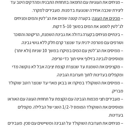
– מניחים את העוגיות עם החמאה בתחתית התבנית ומהדקים היטב עד
ליצירת שכבה אחידה שנוגעת בדפנות. מעבירים למקרר.
–
מכינים את העוגה
: בקערה קטנה שמים את הג’לטין והמים ומניחים
לג’לטין לספוג את המים במשך 5-10 דקות.
– בינתיים מניחים בקערה גדולה את גבינת השמנת, הריקוטה והסוכר
וטורפים עם מטרפה ידנית עד שנוצר קרם חלק ללא גושי גבינה.
– ממיסים את הג’לטין עם המים במיקרו במשך 10 שניות (ולא יותר)
ומוסיפים לגבינה בזילוף איטי תוך כדי טריפה.
– מקציפים את השמנת עד שנוצרת קצפת יציבה אבל לא נוקשה מדי
ומקפלים בעדינות לתוך תערובת הגבינה.
– ממיסים את השוקולד במיקרו או בבאן מארי עד שנוצר רוטב שוקולד
מבריק.
– מעבירים חצי מכמות הגבינה עם הקצפת על תחתית העוגה עם האוראו
ומוסיפים את השוקולד המומס ל-1/2 השני של הבלילה. מקפלים
בעדינות.
– מניחים את תערובת השוקולד על הגבינה ומשיישים עם סכין. מעבירים