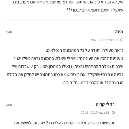
היי, לא הבנתי כ״כ את המתכון. איך הציפוי יוצא משוייש אם מערבבים
שוקולד ושמנת ומאחדים לגמרי ??
מיכל
השב
18 במאי 2017 - 9:48
נראה מעולה!! תודה על כל המתכונים הנפלאים.
מעונינת להכין את העוגה הזו ויש לי שאלה: בתמונה נראה כאילו יש 4
שכבות (מלבד התחתית והציפוי) ואילו במתכון מצוין רק 2 שכבות של
גבינה וגבינה+שוקולד. אם רוצים שיצא כמו בתמונה יש לחלק את בלילת
הגבינה ל4? או להכפיל כמויות? תודה
רחלי קרוט
השב
18 במאי 2017 - 20:15
זה פשוט כי שיישתי מוזר. את יכולה לשים 2 שכבות ולשייש. את