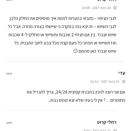
18 במאי 2017 - 20:09
לגבי הציפוי – כתבתי בהערות למטה איך מוסיפים את החלק הלבן.
לגבי השיוש – זה יצא ככה במקרה כי שיישתי בצורה מוזרה. אבל כל
שיוש יעבוד. בין אם תניחי 2 שכבות ותשיישי או תחלקי ל-4 שכבות
ואז תשיישי או תמזגי כל פעם קצת מכל צבע לתוך התבנית. כל
שיוש יעבוד כאן מהמם 🙂
עדי
השב
19 במאי 2017 - 15:53
אם אני רוצה להכין בתבנית קפיצית 24/26, צריך להגדיל את
החומרים…? אין לי בעיה שלא יצא ממש גבוה..
רחלי קרוט
השב
22 במאי 2017 - 8:07