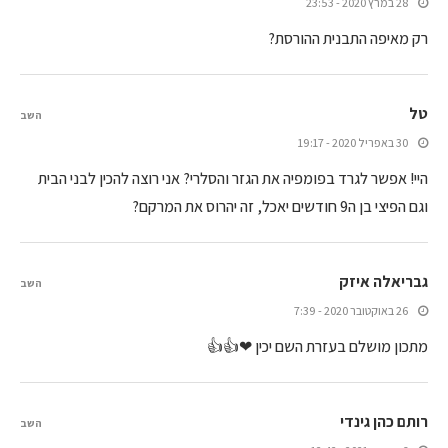
28 במרץ 2020 - 23:53
רק מאיפה התבנית ההורסת?
טל
השב
30 באפריל 2020 - 19:17
היי! אפשר לגרד בפומפיה את הגזר והסלרי? אני רוצה להכין לבני הבית
וגם הפיצי בן ה9 חודשים יאכל, זה יהרוס את המרקם?
גבריאלה איזק
השב
26 באוקטובר 2020 - 7:39
מתכון מושלם בעזרת השם יכין ❤👍👍
רותם כהן גינדי
השב