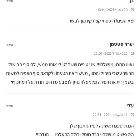
בן
השב
20 במרץ 2021 - 0:44
יצא טעים! הוספתי קצת קינמון לבשר
יערה סטטמן
השב
12 באפריל 2021 - 12:10
ואווו מתכון מושלם!!! שני טיפים ששדרגו לי אותו ממש, להוסיף בבישול
הבשר עשבי תיבול והמון, מעשיר את הטעם! ולקראת סוף האפיה למשוח
בשמן זית את הפירה מלמעלה נותן לו צבע מדהים. תודה על המתכון♥
עדי
השב
1 באוקטובר 2021 - 22:51
הכנתי פעם ראשונה לפי המתכון שלך.
היה פשוט מושלם!! הכל חוסל וכולם התעלפו… תודה!!!