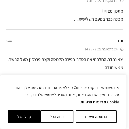
9 באוקטובר 2022 - 17:41
מתכון מצויין!
מכינה כבר בפעם השלישית…
ורד
השב
24 בדצמבר 2022 - 14:25
יצא נהדר. החלפתי את הסדר. הפירה מלמטה וקצת פרמז’ן מעל הבשר.
ממש תודה
אנו משתמשים בקובצי Cookie כדי לשפר את חוויית הגלישה שלך באתר.
האמת
השב
על-ידי המשך השימוש באתר, אתה מסכים לשימוש שלנו בקובצי
14 באפריל 2023 - 14:19
Cookie
מדיניות פרטיות
איכס
התאמה אישית
דחה הכל
קבל הכל