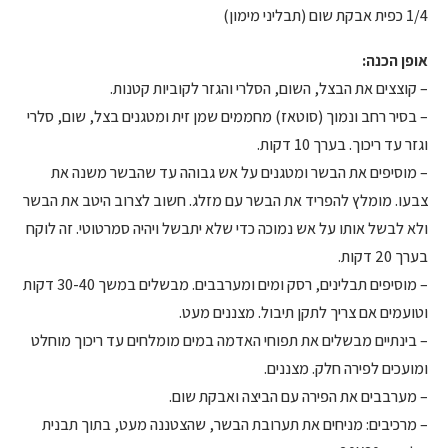
1/4 כפית אבקת שום (תבליני מימון)
אופן הכנה:
– קוצצים את הבצל, השום, הסלרי והגזר לקוביות קטנות.
– בסיר רחב ונמוך (סוטאז) מחממים שמן זית ומטגנים בצל, שום, סלרי
וגזר עד ריכוך. בערך 10 דקות.
– מוסיפים את הבשר ומטגנים על אש גבוהה עד שהבשר משנה את
צבעו. מומלץ להפריד את הבשר עם מזלג. חשוב לצרוב היטב את הבשר
ולא לבשל אותו על אש נמוכה כדי שלא יתבשל ויהיה סמרטוטי. זה לוקח
בערך 20 דקות.
– מוסיפים תבלינים, רסק ומים ומערבבים. מבשלים במשך 30-40 דקות
וטועמים אם צריך לתקן תיבול. מצננים מעט.
– בינתיים מבשלים את תפוחי האדמה במים מומלחים עד ריכוך מוחלט
ומועכים לפירה חלק. מצננים.
– מערבבים את הפירה עם הביצה ואבקת שום.
– מרכיבים: מניחים את תערובת הבשר, שהצטננה מעט, בתוך תבנית