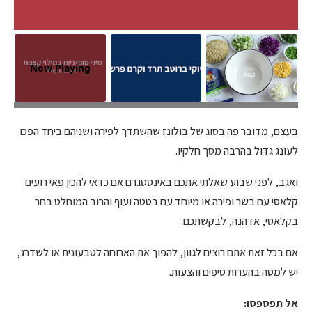
Now Playing
אפשר לשדך את תבשיל הבשר גם לפסטה או להגיש מעל אורז. צילום: אפיק
גבאי
בעצם, מדובר פה בסוג של בולונז שהשתדך לפירה ושניהם ביחד הפכו
לעונג גדול בהרבה מסך חלקיו.
ואגב, לפני שבוע שאלתי אתכם באינסטגרם אם כדאי להכין פאי רועים
קלאסי עם בשר ופירה או מיוחד עם בטטה ועוף והרוב המוחלט בחר
בקלאסי, אז הנה, לבקשתכם.
אם בכל זאת אתם רוצים לגוון, להפוך את הארוחה לטבעונית או לשדרג,
יש למטה בהערות טיפים והצעות.
אל תפספסו: