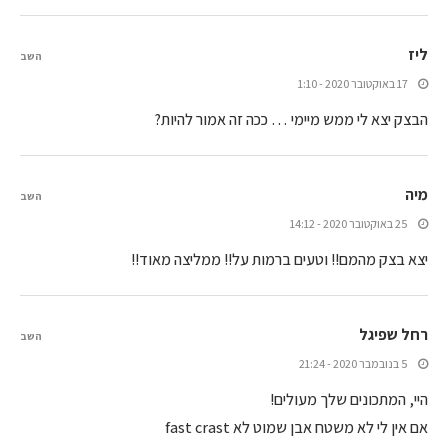
ליז
השב
17 באוקטובר 2020 - 1:10
הבצק יצא לי ממש מיימי … ככה זה אמור להיות?
מיה
השב
25 באוקטובר 2020 - 14:12
יצא בצק מהמם!! וטעים ברמות על!! ממליצה מאוד!!
רחל שפיגל
השב
5 בנובמבר 2020 - 21:24
היי, המתכונים שלך מעולים!
אם אין לי לא משטח אבן שמוט לא fast crast