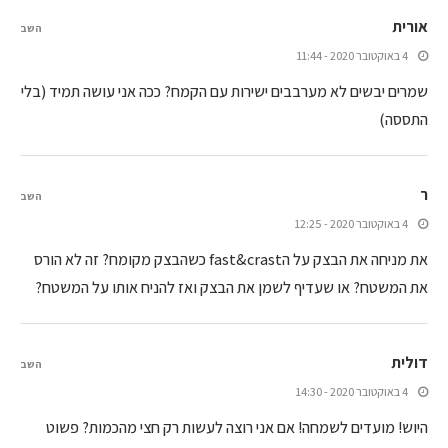
אורית
השב
4 באוקטובר 2020 - 11:44
שמרים יבשים לא מערבבים ישירות עם הקמח? ככה אני עושה תמיד (בלי
התססה)
ר
השב
4 באוקטובר 2020 - 12:25
את מניחה את הבצק על הfast&crast כשהבצק מקומח? זה לא הורס
את המשטח? או שעדיף לשמן את הבצק ואז להניח אותו על המשטח?
דולית
השב
4 באוקטובר 2020 - 14:30
היוש! מועדים לשמחה! אם אני רוצה לעשות רק חצי מהכמות? פשוט