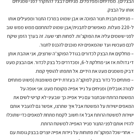
הבצלים). ממליחים ומפלפלים. מניחים לבצל להתקרר לפני שמניחים
אותו על הבצק.
– מניחים תבנית תנור הפוכה או אבן שמוט במרכז התנור ומפעילים אותו
ל-220 מעלות. מאפשרים לתבנית/אבן שמוט להתחמם ממש ממש טוב
לפני ששמים עליה את הפוקצ’ות. לפחות חצי שעה. זה בערך הזמן שיקח
לכם מעכשיו ועד שהמאפים יהיו מוכנים להכנס לתנור.
– מחלקים את הבצק לכדורים בגודל הפוקצ’ה שרוצים, אני אוהבת אותן
די גדולות אז אני מחלקת ל-6, ומכדררים כל בצק לכדור. אם הבצק מעט
דביק משמנים מעט את הידיים. אל תתפתו להוסיף קמח.
– פותחים כל כדור בצק לפוקצ’ה בעזרת ידיים משומנות (פשוט פותחים
לצורה אובלית) ומניחים על נייר אפייה מקומח מעט. אני אופה על
המשטח הרותח שבתנור עם נייר אפייה כך שבעיני לא קריטי לשים את
המאפים ישירות על המשטח אבל איך שתרצו, אפשר גם להעביר אותם
ישירות למשטח הרותח אבל אז חשוב לקמח מתחת למאפים כדי שתוכלו
להזיז אותם לפני התנור מנייר האפייה למשטח הרותח.
– אחרי שכל הפוקצ’ות פתוחות על ניירות אפייה יוצרים בבצק גומות עם