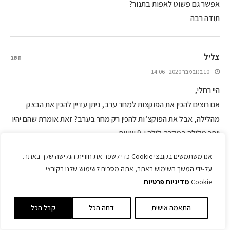
אפשר גם פשוט לאפות בתנור?
תודה רבה
צליל
השב
10 בנובמבר 2020 - 14:06
היי רחלי,
אם רוצים להכין את הפוקצות למחר ערב, ניתן עדיין להכין את הבצק
מהלילה, אבל את הפוקצ’ות להכין רק מחר בערב? זאת אומרת שהם יהיו
יותר מלילה במקרר. לילה+ 9 שעות
אנו משתמשים בקובצי Cookie כדי לשפר את חוויית הגלישה שלך באתר.
על-ידי המשך השימוש באתר, אתה מסכים לשימוש שלנו בקובצי
חגית
השב
Cookie
מדיניות פרטיות
15 במאי 2021 - 10:26
מצטרפת לשאלה של צליל אני רוצה להכין סמוך לערב שבועות
התאמה אישית
דחה הכל
קבל הכל
שיצא חם מהתנור כמה שעות תפיחה צריך שיהיה לבצק במקרר?