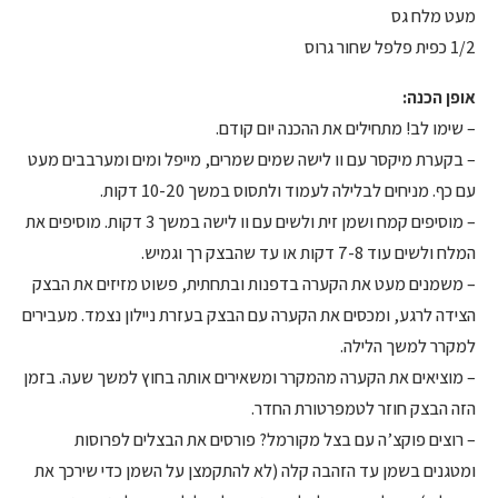
מעט מלח גס
1/2 כפית פלפל שחור גרוס
אופן הכנה:
– שימו לב! מתחילים את ההכנה יום קודם.
– בקערת מיקסר עם וו לישה שמים שמרים, מייפל ומים ומערבבים מעט
עם כף. מניחים לבלילה לעמוד ולתסוס במשך 10-20 דקות.
– מוסיפים קמח ושמן זית ולשים עם וו לישה במשך 3 דקות. מוסיפים את
המלח ולשים עוד 7-8 דקות או עד שהבצק רך וגמיש.
– משמנים מעט את הקערה בדפנות ובתחתית, פשוט מזיזים את הבצק
הצידה לרגע, ומכסים את הקערה עם הבצק בעזרת ניילון נצמד. מעבירים
למקרר למשך הלילה.
– מוציאים את הקערה מהמקרר ומשאירים אותה בחוץ למשך שעה. בזמן
הזה הבצק חוזר לטמפרטורת החדר.
– רוצים פוקצ’ה עם בצל מקורמל? פורסים את הבצלים לפרוסות
ומטגנים בשמן עד הזהבה קלה (לא להתקמצן על השמן כדי שירכך את