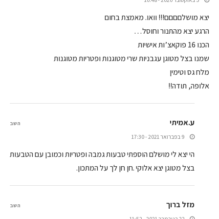
יצא מושלםםםם!!! וואו. מאמצת בחום
הרגע יצא מהתנור וחוסל…
הכנו 16 פוקאצ’ות אישיות
שמנו בצל מטוגן עגבניות שרי מטוגנות ופטריות מטוגנות
מלח גס וטימין
אלופה, תודה!!
ע.אמיתי
השב
9 בפברואר 2021 - 17:30
הי יצא לי מושלם הוספתי טבעות גמבה ופטריות וכמובן עם הטבעות
בצל מטוגן יצא אלוקי .חן חן לך על המתכון.
מזל ברוך
השב
22 בנובמבר 2021 - 11:52