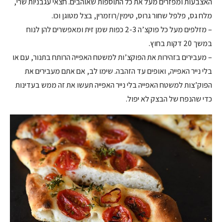
האצבעות ומפזרים מעל את כל התוספות שאוהבים. חצאי עגבניות שרי,
מלח גס, פלפל שחור גרוס, טימין/רוזמרין, בצל מטוגן וכו.
– מזלפים מעל כל פוקצ’ה 2-3 כפות שמן זית ומאפשרים להן לנוח
במשך 20 דקות בחוץ.
– מעבירים בזהירות את הפוקצ’ות למשטח האפייה הרותח בתנור, עם או
בלי נייר האפייה, ואופים עד הזהבה. שימו לב, אם אתם מעבירים את
הפוק’צות למשטח האפייה בלי נייר האפייה תעשו את זה ממש בעדינות
כדי שהנפח של הבצק לא יפול.