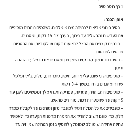
1 כף רוטב סויה
אופן הכנה:
– בסיר בינוני מביאים לרתיחה מים מומלחים. כשהמים רותחים מוסיפים
את העדשים ומבשלים עד ריכוך, בערך 15-17 דקות, ומסננים.
– בינתיים קוצצים את הבצל לרצועות דקות או לקוביות ואת הפטריות
פורסים לפרוסות.
– בסיר רחב ונמוך מחממים שמן זית ומטגנים את הבצל עד הזהבה
וריכוך.
– מוסיפים שיני שום, עלי מרווה, טימין, סוכר חום, מלח, צ’ילי ופלפל
שחור ומטגנים ביחד במשך 3-4 דקות.
– מוסיפים רוטב סויה, פטריות, פפריקה ואגוזי מלך וממשיכים לטגן עוד
5 דקות עד שהפטריות רכות. מורידים מהאש.
– מעבירים את כל תכולת הסיר למעבד מזון וטוחנים עד לקבלת ממרח
חלק. מדי פעם חשוב להוריד את הממרח מדפנות הקערה כדי לאפשר
טחינה אחידה. שימו לב שמומלץ להוסיף בזמן הטחינה שמן זית עד