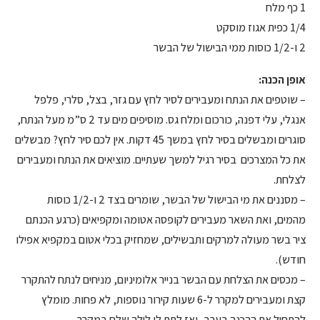
1 כף מלח
1/4 כפית אגוז מוסקט
2 ו-1/2 כוסות ממי הבישול של הבשר
אופן הכנה:
– שוטפים את הנתח ומעבירים לסיר לחץ עם גזר, בצל, סלרי, פלפל
אנגלי, עלי דפנה, כורכום ומלח גס. מוסיפים מים עד 2 ס”מ מעל הנתח,
סוגרים ומבשלים בסיר לחץ במשך 45 דקות. אין לכם סיר לחץ? מבשלים
את כל המצרכים בסיר רגיל למשך שעתיים. מוציאים את הנתח ומעבירים
לצלחת.
– מסננים את מי הבישול של הבשר, שומרים בצד 2 ו-1/2 כוסות
מהמים, ואת השאר מעבירים לקופסה אטומה ומקפיאים (כרגע הכנתם
ציר בשר מעולה למרקים ותבשילים, שמחזיק בכלי אטום במקפיא אפילו
חודש).
– מכסים את הצלחת עם הבשר בנייר אלומיניום, מניחים לנתח להתקרר
קצת ומעבירים למקרר ל-6 שעות קירור נוספות, לא פחות. מומלץ
להתחיל את ההכנה בערב, ואז לתת לו לילה שלם במקרר.