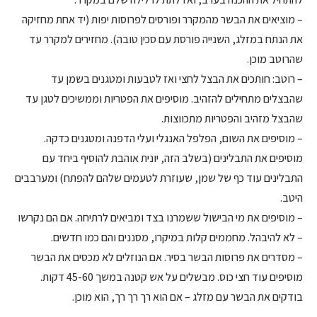
– מוציאים את הבשר מהמקרר ופורסים לפרוסות יפות (יד אחת מחזיקה
את הנתח במזלג, השנייה פורסת עם סכין טובה). מחזירים למקרר עד
שהרוטב מוכן.
– רוטב: חותכים את הבצל לחצי ואז לטבעות ומטגנים בשמן עד
שהבצלים מתחילים להזהיב. מוסיפים את הפטריות וממשיכים לטגן עד
שהבצל מזהיב והפטריות מתכווצות.
– מוסיפים את השום, הפלפל האנגלי ועלי הדפנה ומטגנים כדקה.
מוסיפים את התבלינים (בשלב הזה, יונית אוהבת להוסיף ביחד עם
התבלינים עוד כף של שמן, שעוזרת לטעמים שלהם להפתח) ומערבבים
היטב.
– מוסיפים את מי הבישול ששמרנו בצד ומביאים לרתיחה. אם הם נקרשו
– לא להיבהל. מחממים קלות במיקרו, מסננים והם כמו חדשים.
– מסדרים את פרוסות הבשר בסיר. אם הנוזלים לא מכסים את הבשר
מוסיפים עוד חצי כוס. מבשלים על אש קטנה במשך 45-60 דקות.
בודקים את הבשר עם מזלג – אם הוא רך רך רך, הוא מוכן.