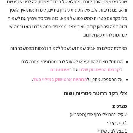
שכל ביס ממנו הופך לזכרון מופלא של ביחד” אמרתי לה לפני שנפגשנו.
והיא, עם נדיבות הלב שלה וטונות כשרון בידיים, לימדה אותי איך להכין
צלי בקר עם פטריות ממש כמו של אמא, כזה שמזכיר שצריך גם לשמוח
ולזכור מה היה כאן קודם, ואיך יצאנו ממצרים. כמה עברנו מאז וכמה יש
לנו זכות להיות כאן ולחגוג.
מאחלת לכולנו חג אביב שמח ושנשכיל ללמוד ולצמוח מהמשבר הזה.
הכנתם? רוצים להתייעץ או לשאול לגבי מתכונים? מחכה לכם
ב
קבוצת הפייסבוק שלנו
וגם ב
אינסטגרם
.
אל תפספסו: מתכון ל
תחתיות ארטישוק במילוי בשר
.
צלי בקר ברוטב פטריות ושום
מצרכים:
2 קילו נתח צלי כתף טרי (מספר 5)
1 גזר, קלוף
1 בצל לבן, קלוף