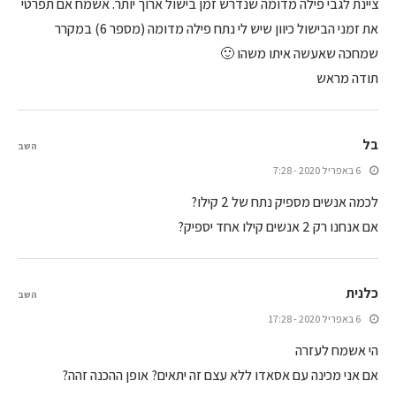
ציינת לגבי פילה מדומה שנדרש זמן בישול ארוך יותר. אשמח אם תפרטי
את זמני הבישול כיוון שיש לי נתח פילה מדומה (מספר 6) במקרר
שמחכה שאעשה איתו משהו 🙂
תודה מראש
בל
השב
6 באפריל 2020 - 7:28
לכמה אנשים מספיק נתח של 2 קילו?
אם אנחנו רק 2 אנשים קילו אחד יספיק?
כלנית
השב
6 באפריל 2020 - 17:28
הי אשמח לעזרה
אם אני מכינה עם אסאדו ללא עצם זה יתאים? אופן ההכנה זהה?