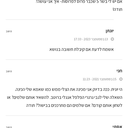
אם יש לי בשר 5 שכבר פרוס לפרוסות- איך אני עושה?
תודה!
יונתן
השב
13 בספטמבר 2023 - 17:33
אשמח לדעת אם קיבלת תשובה בנושא
חני
השב
15 בספטמבר 2021 - 11:23
הי יונית. ככה בדיוק אני מכינה את הצלי ממש כמו שאמא שלי הכינה.
השאלה שלי לגבי גרגרי הפלפל אנגלי ברוטב. להשאיר אותם שלמים? או
לטחון אותם קודם? אם שלמים הם מתרככים בבישול? תודה
אסתי
השב