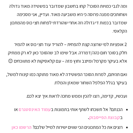
ומה לגבי כמויות הסוכר? קחו בחשבון שמדובר בפשטידה מאוד גדולה
ושחותכים ממנה פרוסה כי היא משביעה מאוד. ועדיין, אני מסכימה
שמדובר בכמות די גדולה וזה אחרי שהורדתי לפחות חצי כוס מהמתכון
הקלאסי.
2 אופציות למי שרוצה קצת להפחית – להוריד עוד חצי כוס או להמיר
חלק בסוכר חום כהה/דמררה. אבל שימו לב שהסוכר כאן לא רק ממתיק
אלא בעיקר מקרמל ומייצב וחוץ מזה – עם קלאסיקות לא מתווכחים 😊
ואם תהיתם, למרות הסוכר הפשטידה לא מאוד מתוקה כמו קינוח למשל,
בעיקר בגלל הפלפל השחור שמאזן והמלח.
ועכשיו, קדימה, רוצו להכין וממש מחכה לראות איך יצא לכם.
הכנתם? אל תשכחו לשתף אותי בתמונות ב
עמוד האינסטגרם
או
ב
קבוצת הפייסבוק
.
רוצים את כל המתכונים הכי שווים ישירות למייל שלכם?
הרשמו כאן