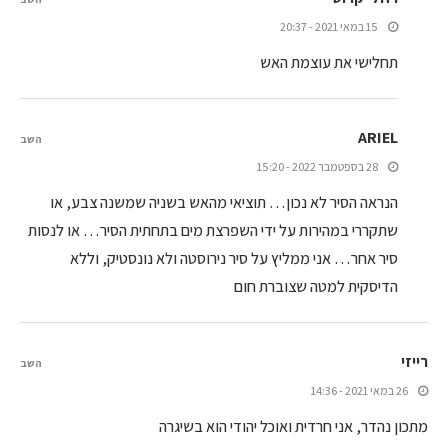
15 במאי 2021 - 20:37
תחלישי את עוצמת האש
ARIEL
השב
28 בספטמבר 2022 - 15:20
הנראה הסיר לא נכון… תוציאי מהאש בשניה שמשנה צבע, או
שתקררי במהירות על ידי השפרצת מים בתחתית הסיר… או לנסות
סיר אחר… אני ממליץ על סיר נירוסטה ולא נונסטיק, וללא
הדיסקית למטה שצוברת חום
רייזי
השב
26 במאי 2021 - 14:36
מתכון נהדר, אני חרדית ואוכל יהודי הוא בשיגרה