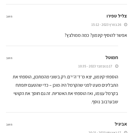
צליל טפירו
השב
26 במרץ 2023 - 15:12
אפשר להוסיף קינמון? כמה ממולצץ?
חמוטל
השב
17 בנובמבר 2023 - 10:35
הוספתי קינמון, יצא מ־ד־ה־י־ם. רק בשוני מהמתכון, הוספתי את
התבלינים מעט לפני שהקרמל היה מוכן – כדי שהטעם יתפתח
בקרמל עצמו, ואז הוספתי את האטריות. זה גם חוסך את הקושי
שבערבוב נוסף.
אביגיל
השב
17 באוגוסט 2023 - 20:21