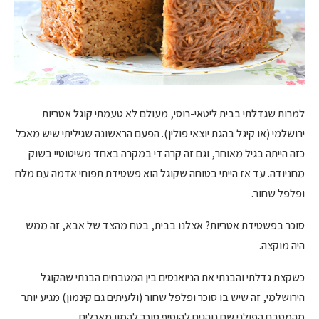
למרות שגדלתי בבית ליטאי-רוסי, מעולם לא טעמתי קוגל אטריות
ירושלמי (או קיגל בהגת יוצאי פולין). הפעם הראשונה שגיליתי שיש מאכל
כזה הייתה בגיל מאוחר, וגם זה קרה די במקרה באחד משיטוטיי בשוק
מחניודה. עד אז הייתי בטוחה שקוגל הוא פשטידת תפוחי אדמה עם מלח
ופלפל שחור.
סוכר בפשטידת אטריות? אצלנו בבית, בטח מהצד של אבא, זה ממש
היה מוקצה.
כשקצת גדלתי והבנתי את הניואנסים בין המטבחים הבנתי שהקוגל
הירושלמי, זה שיש בו סוכר ופלפל שחור (ולעיתים גם קינמון) מגיע יותר
מהמטבח הפולני שם נוהגים להוסיף סוכר להמון מאכלים.