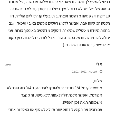
רציתי להמליץ לך ונשבעת שאני לא סןכנת שלהם או משהו, על מכונת
פסטה של פיליפס. לא ברור לי איך בשלניות כמוכן עוד לא ניסו את זה,
10 דקות ויש פסטה מדהימה תוצרת בית! בעלי קנה לי ליום הולדתי וזו
הקניה הכי שווה אבר. ואםשר לרכוש ראשים נוספים באיביי ואמאזון וגם
בחנות מיוידת מאיטליה שמייצרת דיסקים מדהימים באינסוף צורות. אני
יכולה להרחיב שעות על המכונה הזו!!! אבל לא נעים לי לגזול כאן מקום
או להישמע כמו סוכנת שלהם: -)
אלי
השב
9 בינואר 2021 - 22:01
שלום,
מספיר לקרמל 3/4 כוס סוכר ולהוסיף לעיסה עוד 3/4 כוס סוכר לא
מקורמל. ואפשר מלכתחילה לאפות ללא כיסוי. זה מקצר
משמעותית את זמן האפייה.
אם רוצים את הקוגעל דחוס יותר אז לא לשטוף את האטריות אחרי