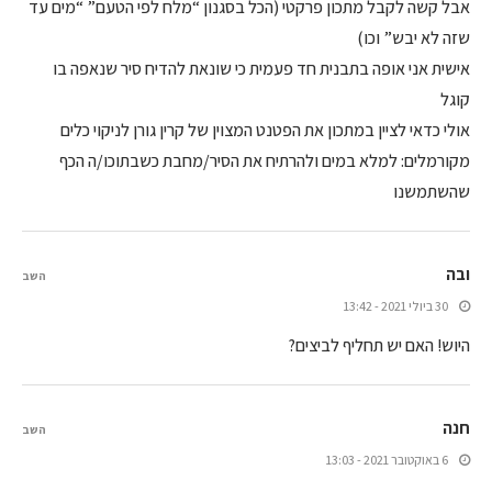
אבל קשה לקבל מתכון פרקטי (הכל בסגנון “מלח לפי הטעם” “מים עד
שזה לא יבש” וכו)
אישית אני אופה בתבנית חד פעמית כי שונאת להדיח סיר שנאפה בו
קוגל
אולי כדאי לציין במתכון את הפטנט המצוין של קרין גורן לניקוי כלים
מקורמלים: למלא במים ולהרתיח את הסיר/מחבת כשבתוכו/ה הכף
שהשתמשנו
ובה
השב
30 ביולי 2021 - 13:42
היוש! האם יש תחליף לביצים?
חנה
השב
6 באוקטובר 2021 - 13:03