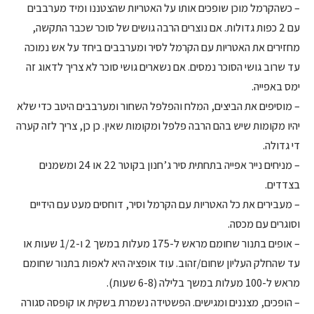
– כשהקרמל מוכן שופכים אותו על האטריות שהצטננו ומיד מערבבים
עם 2 כפות גדולות. אם נוצרים הרבה גושים של סוכר שכבר התקשה,
מחזירים את האטריות עם הקרמל לסיר ומערבבים ביחד על אש נמוכה
עד שרוב גושי הסוכר נמסים. אם נשארים גושי סוכר לא צריך לדאוג זה
ימס באפייה.
– מוסיפים את הביצים, המלח והפלפל השחור ומערבבים היטב כדי שלא
יהיו מקומות שיש בהם הרבה פלפל ומקומות שאין. כן כן, צריך לזה קערה
די גדולה.
– מניחים נייר אפייה בתחתית סיר ג’חנון בקוטר 22 או 24 ומשמנים
בצדדים.
– מעבירים את כל האטריות עם הקרמל וסיר, דוחסים מעט עם הידיים
וסוגרים עם מכסה.
– אופים בתנור שחומם מראש ל-175 מעלות במשך 2 ו-1/2 שעות או
עד שהחלק העליון שחום/זהוב. עוד אופציה היא לאפות בתנור שחומם
מראש ל-100 מעלות במשך בלילה (6-8 שעות).
– הופכים, מצננים ומגישים. הפשטידה נשמרת בשקית או קופסה סגורה