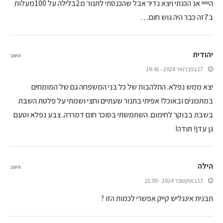
הייייי אנ הכנתי ויצא נדיר אבל שהכנסתי לתנור מ2בלילה על 100מעלות
ב7זה כבר היה גוש חום…
יהודית
השב
17 בפברואר 2024 - 19:41
יצא ממש נפלא. התלהבות של כל בני המשפחה גם של המומחים
במתכונים ובאוכל! אפיתי בתנור שעתיים וחצי ושמתי על פלטת השבת
בשבת בבוקר לחימום. השתמשתי בסוכר חום דמררה. צבע נפלא וטעם
גן עדן! תודה!
הילה
השב
13 באוקטובר 2024 - 21:00
תבנית אינגליש קייק אפשרי לכמות הזו ?