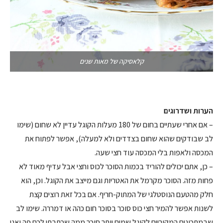
קלאסיקה של מאות שנים
הערות ושדרוגים
– אם אחרי שעתיים בחום של 180 מעלות הקוגל עדיין לא שחום (שימו
לב שבודקים שהוא שחום בצדדים ולא למעלה), אפשר לפתוח את
המכסה ולאפות בלי המכסה עוד חצי שעה.
– כן, אתם יכולים להוריד בכמות הסוכר לכוס וחצי אבל עדיף מאוד לא
פחות מזה. הסוכר מקרמל את האטריות וגם מייצב את הקוגל. וכן, הוא
חלק מהטעם הנוסטלגי של המתוק-חריף. אם בכל זאת רוצים קצת
לשנות אפשר להמיר חצי כוס סוכר בסוכר חום כהה או דמררה. שימו לב
שבמתכונים המקוריים לקוגל שמים יותר סוכר ממה שכתבתי לכם פה ואני