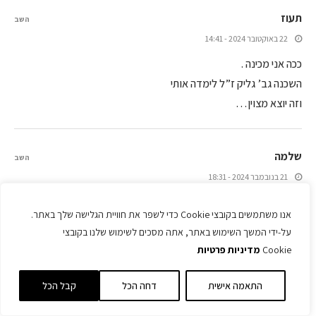
תעוז
השב
22 באוקטובר 2024 - 14:41
ככה אני מכינה .
השכנה גב’ גליק ז”ל לימדה אותי
וזה יוצא מצוין…
שלמה
השב
21 בנובמבר 2024 - 18:31
מעולה אבל אני היחיד שהקרמל נהיה גוש כמו סוכריה על מקל במקום
אנו משתמשים בקובצי Cookie כדי לשפר את חוויית הגלישה שלך באתר.
להתערבב עם האטריות???
על-ידי המשך השימוש באתר, אתה מסכים לשימוש שלנו בקובצי
Cookie
מדיניות פרטיות
שלומית
השב
התאמה אישית
דחה הכל
קבל הכל
1 באוגוסט 2025 - 14:54