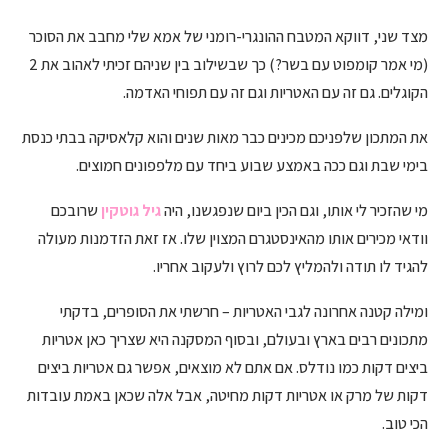
מצד שני, דווקא המטבח ההונגרי-רומני של אמא שלי מחבב את הסוכר
(מי אמר קומפוט עם בשר?) כך שבשילוב בין שניהם זכיתי לאהוב את 2
הקוגלים. גם זה עם האטריות וגם זה עם תפוחי האדמה.
את המתכון שלפניכם מכינים כבר מאות שנים והוא קלאסיקה בבתי כנסת
בימי שבת וגם ככה באמצע שבוע ביחד עם מלפפונים חמוצים.
מי שהזכיר לי אותו, וגם הכין ביום שנפגשנו, היה
גיל גוטקין
שרובכם
וודאי מכירים אותו מהאינסטגרם המצוין שלו. אז זאת הזדמנות מעולה
להגיד לו תודה ולהמליץ לכם לרוץ ולעקוב אחריו.
ומילה קטנה אחרונה לגבי האטריות – חרשתי את הסופרים, בדקתי
מתכונים רבים בארץ ובעולם, ובסוף המסקנה היא שצריך כאן אטריות
ביצים דקות כמו נודלס. אם אתם לא מוצאים, אפשר גם אטריות ביצים
דקות של מרק או אטריות דקות מחיטה, אבל אלה שכאן באמת עובדות
הכי טוב.