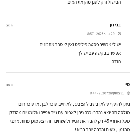
הבישול ורק לסנן מהן את המים.
בני חן
השב
29 ביוני 2023 - 8:57
יש לי מכשיר פסטה פיליפס ואין לי ספר מתכונים
אפשר בבקשה עם יש לך
תודה
מיי
השב
31 באוקטובר 2020 - 8:47
ניתן להוסיף סילאן בשביל הצבע , לא חייב סוכר לבן . או סוכר חום
מולסה וזה יוצא נהדר וככה ניתן לאפות עם נייר אפייה ואלומניום מהודק
מעל ואחריי 45 דק להביר את הנייר ולהשחים . זה יוצא מוכן פחות מחצי
מהזמן , טעים והרבה יותר בריא !