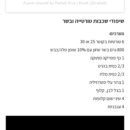
A post shared by Raheli Krut | Krutit (@raheli)
שיפודי שכבות טורטייה ובשר
מצרכים:
6 טורטיות בקוטר 25 או 30
800 גרם בשר טחון עם 10% שומן טלה/כבש
1 כף פפריקה מתוקה
2/3 כפית בהרט
2/3 כפית מלח
1 צרור עלי פטרוזיליה
1 בצל לבן, קלוף
4 שיני שום קלופות
4 עגבניות