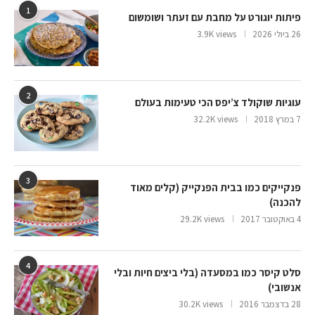
1
פיתות יוגורט על מחבת עם זעתר ושומשום
26 ביולי 2026
3.9K views
2
עוגיות שוקולד צ’יפס הכי טעימות בעולם
7 במרץ 2018
32.2K views
3
פנקייקים כמו בבית הפנקייק (קלים מאוד
להכנה)
4 באוקטובר 2017
29.2K views
4
סלט קיסר כמו במסעדה (בלי ביצים חיות ובלי
אנשובי)
28 בדצמבר 2016
30.2K views