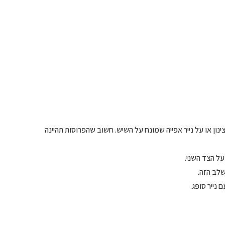
ות בעובי 1-2 ס”מ. מניחים על רשת צינון או על נייר אפייה שמונח על השיש. חשוב שהפרוסות תהיינה
על הצד השני.
נייר סופג.