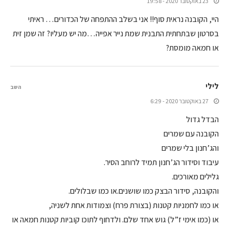
23 באוקטובר 2020 - 19:58
היי, הקובנה נראית סוף!! אני בשלב ההתפחה של הכדורים… ראיתי
בסרטון שבתחתית התבנית שמת נייר אפייה…מה יש מעליו? זה שמן זית
או חמאה מומסת?
לילי
השב
27 באוקטובר 2020 - 6:29
הבדל גדול
הקובנה עם שמרים
והג’חנון בלי שמרים
עיבוד וסידור הג’חנון תמיד לרוחב הסיר.
גלילים מאורכים.
והקובנה, סידור הבצק כמו שושנים.או כמו שבלולים.
או כמו לחמניות קטנות (בצורת פרח) וצמודות אחת לשניה,
או (כמו אימי ז”ל) גוש אחד שלם. ולדחוף לתוכו קוביות קטנות חמאה או