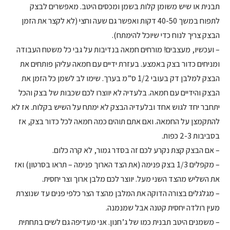
תבנית או שיש משומן קלות בשמן ומכסים היטב. מאפשרים לבצק
לתפוח במשך 40-50 דקות ואפשר גם שעה וחצי (לא לקצר את הזמן
הבצק צריך לנוח כדי שיוכל להימתח).
– ועכשיו, מעצבים! מורחים חמאה בנדיבות על גבי כל משטח העבודה
ומניחים כדור בצק באמצע. בעזרת ידיים עם חמאה עליהן פותחים את
הבצק למלבן דק בעובי 1/2 ס”מ בערך. שימו לב לשמן כל הזמן את
הבצק והידיים עם חמאה. בלעדיה לא יווצרו לכם שכבות של בצק והכל
יתחבר יחד לגוש אחד ובלעדיה הבצק לא ימתח על השיש בקלות. אז לא
להתקמצן על החמאה. ואם אתם תוהים כמה חמאה לכל כדור בצק, אז
בסביבות 2-3 כפות.
– אם הבצק קצת נקרע לכם זה בסדר גמור, לא קרה כלום.
– מקפלים 1/3 בצק פנימה (את הצד הארוך פנימה – תראו בסרטון) ואז
את השליש מהצד השני מעל. יווצר לכם מלבן ארוך וצר יחסית.
– מגלגלים בצורה הדוקה את המלבן מהצד הצר כלפי פנים עד שנוצרת
מעין רולדה יחסית קטנה אבל שמנמנה.
– משמנים היטב תבנית כמו של ג’חנון. אני מעדיפה גם לשים בתחתית