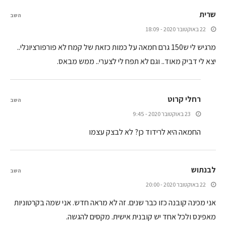
שרית
השב
22 באוקטובר 2020 - 18:09
מרגיש לי ש150 גרם חמאה על כמות כזאת של קמח לא פורפורציונלי..
יצא לי דביק מאוד.. וגם לא תפח לי לצערי.. ממש מבאס.
רחלי קרוט
השב
23 באוקטובר 2020 - 9:45
החמאה היא לרידוד כן? לא לבצק עצמו
לבנתוש
השב
22 באוקטובר 2020 - 20:00
אני מכינה קובנה כזו כבר שנים. זה לא מראה חדש. אני שמה בקרטוניות
מאפינס ולכל אחד יש קובנית אישית. מקסים להגשה.