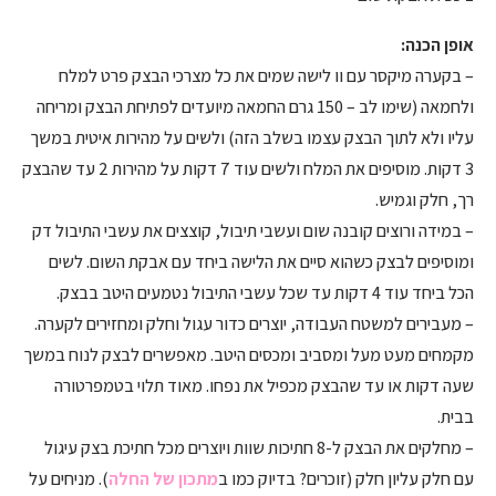
אופן הכנה:
– בקערה מיקסר עם וו לישה שמים את כל מצרכי הבצק פרט למלח
ולחמאה (שימו לב – 150 גרם החמאה מיועדים לפתיחת הבצק ומריחה
עליו ולא לתוך הבצק עצמו בשלב הזה) ולשים על מהירות איטית במשך
3 דקות. מוסיפים את המלח ולשים עוד 7 דקות על מהירות 2 עד שהבצק
רך, חלק וגמיש.
– במידה ורוצים קובנה שום ועשבי תיבול, קוצצים את עשבי התיבול דק
ומוסיפים לבצק כשהוא סיים את הלישה ביחד עם אבקת השום. לשים
הכל ביחד עוד 4 דקות עד שכל עשבי התיבול נטמעים היטב בבצק.
– מעבירים למשטח העבודה, יוצרים כדור עגול וחלק ומחזירים לקערה.
מקמחים מעט מעל ומסביב ומכסים היטב. מאפשרים לבצק לנוח במשך
שעה דקות או עד שהבצק מכפיל את נפחו. מאוד תלוי בטמפרטורה
בבית.
– מחלקים את הבצק ל-8 חתיכות שוות ויוצרים מכל חתיכת בצק עיגול
עם חלק עליון חלק (זוכרים? בדיוק כמו ב
מתכון של החלה
). מניחים על