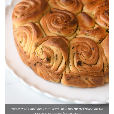
הגרסה המשודרגת עם שום ועשבי תיבול. הכי עושה חשק לתלוש שבלול
קובנה ולאכול עם רסק עגבניות בצד