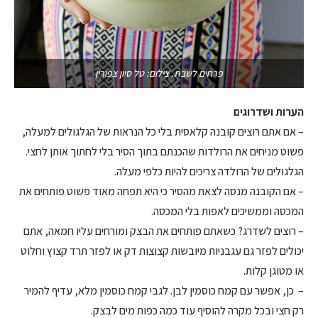
פרחים לשבת. צילום: טל סיון צפורין
הערות ושדרוגים
– אם אתם רוצים קובנה קלאסית בלי כל הנראות של הגלגולים למעלה,
פשוט מניחים את הרולדות שהכנתם בתוך הסיר בלי לחתוך אותן לחצי.
הגלגולים של הרולדה צריכים להיות כלפי מעלה.
– אם הקובנה מנסה לצאת מהסיר כי היא תפחה מאוד פשוט פותחים את
המכסה וממשיכים לאפות בלי המכסה.
– רוצים לשדרג? כשאתם פותחים את הבצק ומורחים עליו חמאה, אתם
יכולים לפזר גם עגבניות מיובשות קצוצות דק או לפזר תרד קצוץ וחלוט
או מטוגן קלות.
– כן, אפשר עם קמח כוסמין לבן. לגבי קמח כוסמין מלא, עדיף להמיר
רק חצי ובכל מקרה להוסיף עוד כמה כפות מים לבצק.