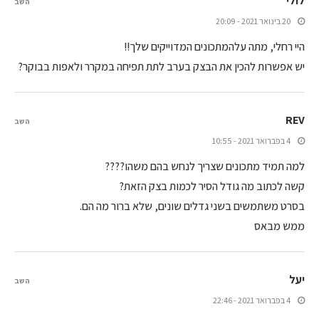
לולי
השב
20 בינואר 2021 - 20:09
היי רחלי, מתה עלהמתכונים המדוייקים שלך!!
יש אפשרות להכין את הבצק בערב לתת תפיחה במקרר ולאפות בבוקר?
REV
השב
4 בפברואר 2021 - 10:55
למה תמיד מתכונים שצריך לנחש בהם משהו????
קשה לכתוב מה גודל הסיר לכמות בצק הזאת?
בסרט משתמשים בשני גדלים שונים, שלא ברור מה הם.
ממש מבאס
יעל
השב
4 בפברואר 2021 - 22:46