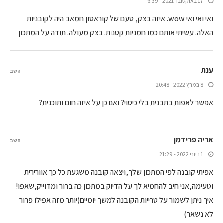
17 באוקטובר 2021 - 6:39
ואי ואי ואי wow. איזה בצק, טעם של קוראסון חמאב היה לקובניות
האלה. עשיתי אותם כמו חמניות קטנות. בצק מעולה. תודה על המתכון
ענת
השב
8 במרץ 2022 - 20:48
אפשר לאפות בתבנית בלי כיסוי? ואם כן על איזה חום ותוכנית?
אריה פרידמן
השב
1 ביוני 2022 - 21:29
אפיתי קובנה לפי המתכון שלך,ויצאה קובנה משגעת כל כך אוורירית
וטעימה,אני חיב להחמיא לך על הדיוק במתכון כה ברור ומדוייק,שאפו!
איך ניתן לשמור על טרייות הקובנה למשך יומיים(יותר מזה אפילו פרור
לא נשאר)