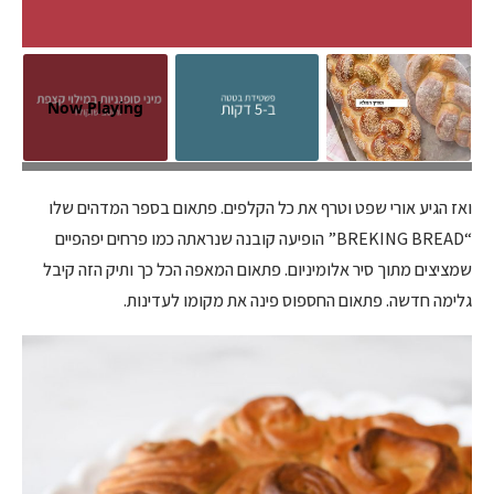
Now Playing
עוד לא נכנסה לתנור וכבר היא נראת כמו יצירת אמנות. צילום: טל סיון
צפורין
ואז הגיע אורי שפט וטרף את כל הקלפים. פתאום בספר המדהים שלו
“BREKING BREAD” הופיעה קובנה שנראתה כמו פרחים יפהפיים
שמציצים מתוך סיר אלומיניום. פתאום המאפה הכל כך ותיק הזה קיבל
גלימה חדשה. פתאום החספוס פינה את מקומו לעדינות.