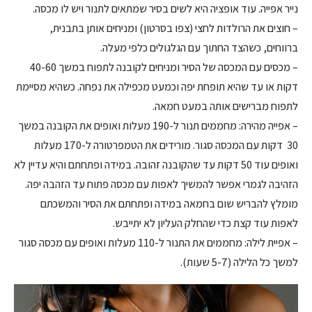
נייר אפייה. עוד אופציה היא לשים בסיר שמתאים לתנור ויש לו מכסה.
– חוצים את הרולדות לחצי (צפו בסרטון) ומניחים אותן בתבנית,
ברווחים, כשהצד החתוך עם הגלגולים כלפי מעלה.
– מכסים עם המכסה של הסיר ומניחים לקובנה לתפוח במשך 40-60
דקות או עד שהיא תופחת יפה וכמעט מכפילה את נפחה. כשהיא מסיימת
לתפוח מברישים אותה במעט חמאה.
– אפייה מהירה: מחממים תנור ל-190 מעלות ואופים את הקובנה במשך
30 דקות עם המכסה סגור. מורידים את הטמפרטורה ל-170 מעלות
ואופים עוד 50 דקות עד שהקובנה זהובה. במידה ופתחתם והיא עדיין לא
הזהיבה לגמרי אפשר להמשיך לאפות עם מכסה פתוח עד הזהבה יפה.
מומלץ להבריש שום בחמאה במידה ופתחתם את הסיר והמשכתם
לאפות עוד קצת כדי שהחלק העליון לא יתייבש.
– אפיית לילה: מחממים את התנור ל-110 מעלות ואופים עם מכסה סגור
למשך כל הלילה (5-7 שעות).