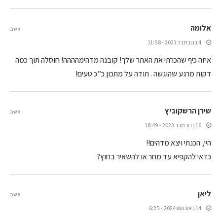
אלומה
השב
4 בנובמבר 2023 - 11:58
איזה כיף שהכרתי את האתר שלך! קובנה מדהימהההה! חוסלה תוך כמה
דקות מרגע שהוגשה . תודה על מתכון כ”כ טעים!
שירן הרשקוביץ
השב
16 בנובמבר 2023 - 18:49
היי, הכנתי ויצא מדהים!!
כדאי להקפיא עד מחר או להשאיר בחוץ?
ליאן
השב
14 באוגוסט 2024 - 6:25