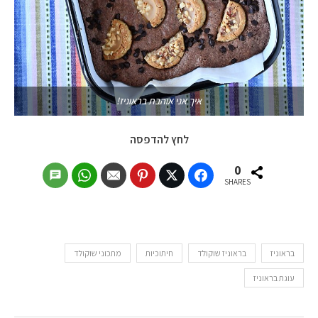
איך אני אוהבת בראוניז!
לחץ להדפסה
0
SHARES
בראוניז
בראוניז שוקולד
חיתוכיות
מתכוני שוקולד
עוגת בראוניז