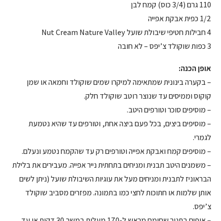
110 גרם (3/4 כוס) קמח לבן
1/2 כפית אבקת אפייה
4 חבילות חטיפי שיבולת שועל Nut Cream Nature Valley
3 כפות שוקולד צ’יפס – לא חובה
אופן הכנה:
– בקערה בינונית שמתאימה למיקרו שמים שוקולד וחמאה או שמן
קוקוס וממיסים עד שנוצר רוטב שוקולד חלק.
– מוסיפים סוכר וטורפים היטב.
– מוסיפים ביצים, בכל פעם ביצה אחת, וטורפים עד שהיא נטמעת
לגמרי.
– מוסיפים קמח ואבקת אפייה וטורפים רק עד שהקמח נטמע ונעלם.
– משמנים היטב תבנית ומניחים בתחתית נייר אפייה. מעבירים את בלילת
הבראוניז לתבנית ומניחים מעל את עוגיות השיבולת שועל (ניתן לשים
אותן שלמות או חתוכות לחצי כמו בתמונה. מפזרים מסביב שוקולד
צ’יפס.
– אופים בתנור שחומם מראש ל-170 מעלות במשך 30 דקות או עד