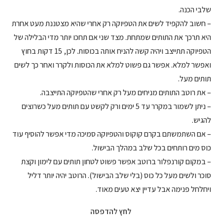
שלבי הכנה.
– חשוב להקפיד לשים את הטפיוקה רק אחרי שהיא מצטננת מעט אחרת
היא תרכך את התותים שמתחת. מצד שני אם תחכו יותר מדי הבלילה של
הטפיוקה תתייצב ויהיה קשה להניח אותה בכוסות. לכן, 15 דקות בחוץ
ואפשר למלא. אפשר גם פשוט למלא את הכוסות ולקרר ואחר כך לשים
תותים מעל.
– את רוטב התותים מניחים מעל רק אחרי שהטפיוקה התייצבה.
– ניתן לשמור במקרר עד 5 ימים ורק לקשט עם תותים מעל כשרוצים
להגיש.
– אם השתמשתם בקרם קוקוס והטפיוקה סמיכה מדי אפשר להוסיף עוד
כוס מים רותחים בכל שלב במהלך הבישול.
– במקום קורנפלור ברוטב אפשר פשוט לטחון תותים עם לימון וקצת
סוכר ולשים מעל כל כוס (בלי שלב הבישול). הרוטב יהיה יותר דליל
ויחלחל פנימה אבל עדיין יצא טעים מאוד.
לחץ להדפסה