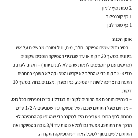
2 כפות מיץ לימון
1 כף קורנפלור
1 כף סוכר לבן
אופן הכנה:
– בסיר גדול שמים טפיוקה, חלב, מים, וניל וסוכר ומבשלים על אש
בינונית במשך 30 דקות או עד שגרגירי הטפיוקה הופכים שקופים
(מרימים עם כף ומציצים לראות שהם לא לבנים יותר) – חשוב לערבב
מדי 2-3 דקות כדי שהחלב לא יקרש והטפיוקה לא תשרף בתחתית.
התערובת צריכה להיות די סמיכה, כמו מעדן. מצננים בחוץ במשך 10
דקות.
– בינתיים חותכים את התותים לקוביות בגודל 1 ס”מ ומניחים בכל כוס.
– מניחים מעל התותים שכבה של טפיוקה עד שמגיעים ל-1/2 ס”מ
מתחת לסף הכוס. מעבירים מיד למקרר כדי שהטפיוקה החמימה לא
תרכך את התותים. אפשר גם למלא כוסות עד 3/4 גובה בטפיוקה ואת
התותים לשים בסוף למעלה אחרי שהטפיוקה התקררה.