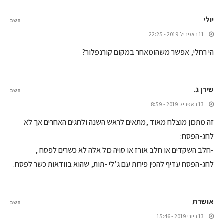
יולי
השב
11 באפריל 2019 - 22:25
הי רחלי, אפשר משהומאחר במקום קורנפלור?
שירן ג.
השב
13 באפריל 2019 - 8:59
זה מתכון מוצלח מאוד ,מתאים לראש השנה ולחגים האחרים אך לא
לחג-הפסח:
-חלב השקדים או חלב אורז או סויה כול אלה לא כשרים לפסח ,
לחג-הפסח עדיף להכין פירות עם ג’לי -תות, שהוא בוודאות כשר לפסח.
אושרת
השב
13 ביוני 2019 - 15:46