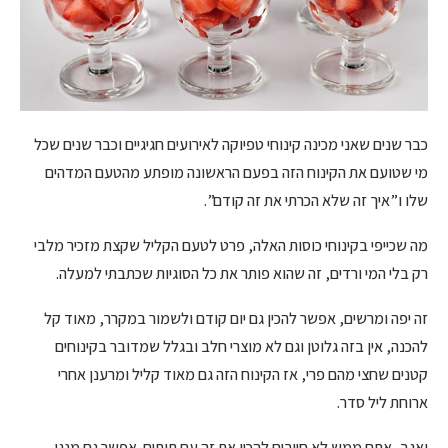
כבר שנים שאני מכינה קינוחי טפיוקה לאירועים חגיגיים וכבר שנים שכל
מי שטועם את הקינוח הזה בפעם הראשונה מופתע מהטעם המדהים
שלו ו”איך זה שלא הכרתי את זה קודם”.
מה שכייפי בקינוחי כוסות האלה, פרט לטעם הקליל שקצת מזכיר מלבי
רק בלי המי ורדים, זה שהוא פותר את כל הסוגיות שכתבתי למעלה.
זה יפה ומרשים, אפשר להכין גם יום קודם ולשמור במקרר, מאוד קל
להכנה, אין בזה גלוטן וגם לא מוצרי חלב ובגלל שמדובר בקינוחים
קטנים שחצי מהם פרי, אז הקינוח הזה גם מאוד קליל ומרענן אחרי
ארוחת ליל סדר.
ואגב, אתם ממש לא חייבים להכין את זה עם תותים. אפשר גם מנגו,