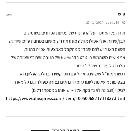
פיש
השב
19 בדצמבר 2024 - 23:41
תודה על המתכון ועל הרעיונות של עטיפת הכדורים בשומשום
לבן/שחור. אולי אפילו אקלה מעט את השומשום במחבת ע”מ שיודגש
הטעם האגוזי שלהם שבד”כ מתקבל באמצעות אפייה בתנור.
אני אישית משתמש ביוגורט בקר 6.5% של תנובה ושם כף שטוחה של
מלח רגיל על כד של 1.7 ליטר.
רכשתי מחו”ל שק סינטטי זול עם חוטי קשירה בחלקו העליון.הוא
בצפיפות מושלמת ליוגורט ומגיר נוזלים בצורה מעולה וגם קל מאוד
לניקוי (הגבינה לא נדבקת אליו – יש אותו במספר גדלים) :
https://www.aliexpress.com/item/1005006821711837.html
השאר תגובה