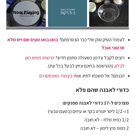
אפשר להכין את הלאבנה במרקם רך או קצת יותר יציב ואז אפשר לגלגל
Now Playing
לכדורים ולעטוף אותם בזעתר, פפריקה, סומאק או שומשום. את הכדורים
שומרים בתוך שמן זית במקרר.
לעמוד הטיק טוק שלי כבר הצטרפתם?
בואו בואו טעים שם ויש מלא
סרטוני אוכל
.
רוצים לקבל עדכון כשעולה מתכון חדש?
הרשמו ממש כאן
לבלוג
(ההרשמה בחינם וניתן לבטל בכל עת).
הכנתם? אל תשכחו לתייג אותי
בעמוד האינסטגרם
.
כדורי לאבנה שהם פלא
מצרכים ל-17 כדורי לאבנה מפנקים:
1 ו-1/2 ליטר יוגורט בקר או עיזים (בטעם טבעי)
1/2 כפית מלח – לא חובה
2 כפות מיץ לימון – לא חובה