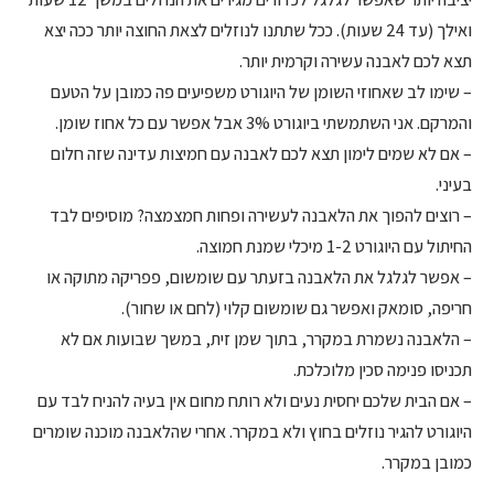
ואילך (עד 24 שעות). ככל שתתנו לנוזלים לצאת החוצה יותר ככה יצא
תצא לכם לאבנה עשירה וקרמית יותר.
– שימו לב שאחוזי השומן של היוגורט משפיעים פה כמובן על הטעם
והמרקם. אני השתמשתי ביוגורט 3% אבל אפשר עם כל אחוז שומן.
– אם לא שמים לימון תצא לכם לאבנה עם חמיצות עדינה שזה חלום
בעיני.
– רוצים להפוך את הלאבנה לעשירה ופחות חמצמצה? מוסיפים לבד
החיתול עם היוגורט 1-2 מיכלי שמנת חמוצה.
– אפשר לגלגל את הלאבנה בזעתר עם שומשום, פפריקה מתוקה או
חריפה, סומאק ואפשר גם שומשום קלוי (לחם או שחור).
– הלאבנה נשמרת במקרר, בתוך שמן זית, במשך שבועות אם לא
תכניסו פנימה סכין מלוכלכת.
– אם הבית שלכם יחסית נעים ולא רותח מחום אין בעיה להניח לבד עם
היוגורט להגיר נוזלים בחוץ ולא במקרר. אחרי שהלאבנה מוכנה שומרים
כמובן במקרר.