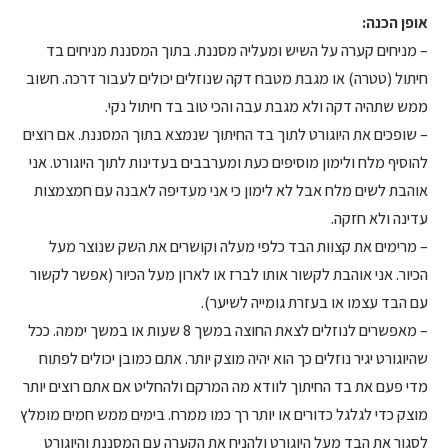
אופן הכנה:
– מניחים קערה על השיש ומעליה מסננת. בתוך המסננת מניחים בד
חיתול (טטרה) או מגבת מטבח דקה שנוזלים יכולים לעבור דרכה. חשוב
ממש שתהיה דקה ולא מגבת עבה והכי טוב בד חיתול נקי.
– שופכים את היוגורט לתוך בד החיתוך שנמצא בתוך המסננת. אם רוצים
להוסיף מלח ולימון מוסיפים כעת ומערבבים בעדינות לתוך היוגורט. אני
אוהבת לשים מלח אבל לא לימון כי אני מעדיפה לאבנה עם חמצמצות
עדינה ולא חזקה.
– מרימים את קצוות הבד כלפי מעלה וקושרים את השק שנוצר מעל
הכיור. אני אוהבת לקשור אותו לברז או לארון מעל הכיור (אפשר לקשור
עם הבד עצמו או בעזרת גומייה לשיער).
– מאפשרים לנוזלים לצאת החוצה במשך 8 שעות או במשך יממה. ככל
שהיוגורט יגיר נוזלים כך הוא יהיה מוצק יותר. אתם כמובן יכולים לפתוח
מדי פעם את בד החיתוך לוודא מה המרקם ולהחליט אם אתם רוצים יותר
מוצק כדי לגלגל כדורים או יותר רך כמו ממרח. בימים ממש חמים מומלץ
לסגור את הבד מעל היוגורט ולהניח את הקערה עם המסננת והיוגורט