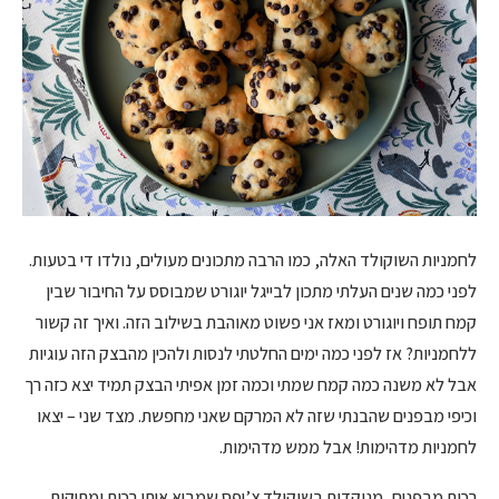
לחמניות השוקולד האלה, כמו הרבה מתכונים מעולים, נולדו די בטעות.
לפני כמה שנים העלתי מתכון לבייגל יוגורט שמבוסס על החיבור שבין
קמח תופח ויוגורט ומאז אני פשוט מאוהבת בשילוב הזה. ואיך זה קשור
ללחמניות? אז לפני כמה ימים החלטתי לנסות ולהכין מהבצק הזה עוגיות
אבל לא משנה כמה קמח שמתי וכמה זמן אפיתי הבצק תמיד יצא כזה רך
וכיפי מבפנים שהבנתי שזה לא המרקם שאני מחפשת. מצד שני – יצאו
לחמניות מדהימות! אבל ממש מדהימות.
רכות מבפנים, מנוקדות בשוקולד צ’יפס שמביא איתו רכות ומתיקות,