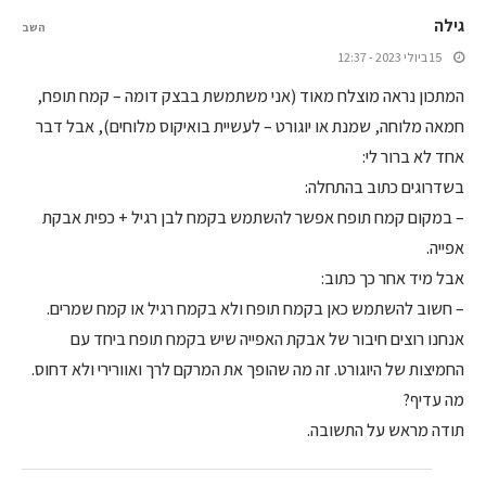
גילה
השב
15 ביולי 2023 - 12:37
המתכון נראה מוצלח מאוד (אני משתמשת בבצק דומה – קמח תופח,
חמאה מלוחה, שמנת או יוגורט – לעשיית בואיקוס מלוחים), אבל דבר
אחד לא ברור לי:
בשדרוגים כתוב בהתחלה:
– במקום קמח תופח אפשר להשתמש בקמח לבן רגיל + כפית אבקת
אפייה.
אבל מיד אחר כך כתוב:
– חשוב להשתמש כאן בקמח תופח ולא בקמח רגיל או קמח שמרים.
אנחנו רוצים חיבור של אבקת האפייה שיש בקמח תופח ביחד עם
החמיצות של היוגורט. זה מה שהופך את המרקם לרך ואוורירי ולא דחוס.
מה עדיף?
תודה מראש על התשובה.