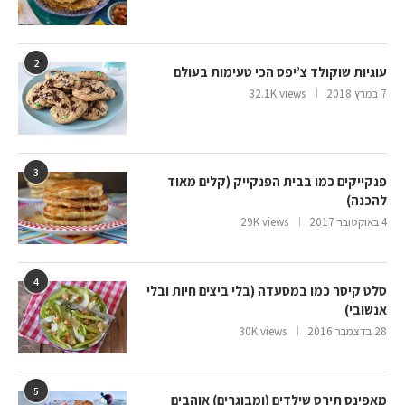
2
עוגיות שוקולד צ’יפס הכי טעימות בעולם
7 במרץ 2018
32.1K views
3
פנקייקים כמו בבית הפנקייק (קלים מאוד
להכנה)
4 באוקטובר 2017
29K views
4
סלט קיסר כמו במסעדה (בלי ביצים חיות ובלי
אנשובי)
28 בדצמבר 2016
30K views
5
מאפינס תירס שילדים (ומבוגרים) אוהבים