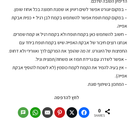
הדימיון הטובה שלכם.
– במקום יוגורט אפשר לשים ריוויון או שמנת חמוצה בכל אחוז שומן.
– במקום קמח תופח אפשר להשתמש בקמח לבן רגיל + כפית אבקת
אפייה.
– חשוב להשתמש כאן בקמח תופח ולא בקמח רגיל או קמח שמרים.
אנחנו רוצים חיבור של אבקת האפייה שיש בקמח תופח ביחד עם
החמיצות של היוגורט. זה מה שהופך את המרקם לרך ואוורירי ולא דחוס.
– אפשר לשדרג עם גרידת תפוז או משחת/תמצית וניל.
– אין בעיה להמיר את הקמח לקמח כוסמין (לא לשכוח להוסיף אבקת
אפייה).
– המתכון בשיתוף סוגת.
לחץ להדפסה
0
SHARES