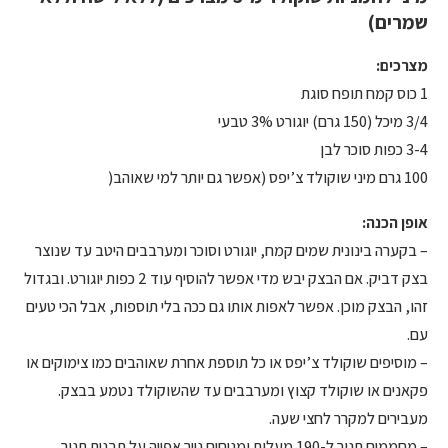
שמרים)
מצרכים:
1 כוס קמח תופח סוגת
3/4 מיכל (150 גרם) יוגורט 3% טבעי
3-4 כפות סוכר לבן
100 גרם מיני שוקולד צ’יפס (אפשר גם יותר למי שאוהב(
אופן הכנה:
– בקערה בינונית שמים קמח, יוגורט וסוכר ומערבבים היטב עד שנוצר
בצק דביק. אם הבצק יבש מדי אפשר להוסיף עוד 2 כפות יוגורט. ובגדול
זהו, הבצק מוכן. אפשר לאפות אותו גם ככה בלי תוספות, אבל הכי טעים
עם.
– מוסיפים שוקולד צ’יפס או כל תוספת אחרת שאוהבים כמו צימוקים או
פקאנים או שוקולד קצוץ ומערבבים עד שהשוקולד נטמע בבצק.
מעבירים למקרר לחצי שעה.
– מחממים תנור ל-190 מעלות ומניחים נייר אפייה על תבנית תנור.