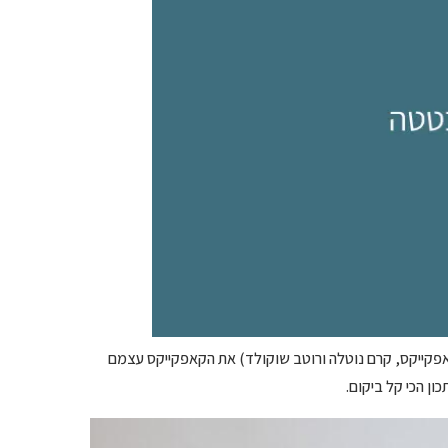
ים (בכל זאת יש כאן 3 דברים שונים – קאפקייקס, קרם נוטלה ורוטב שוקולד) את הקאפקייקס עצמם
ן הכי קל ביקום.