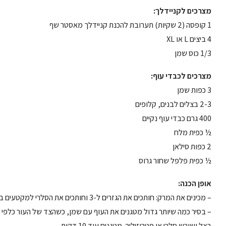
מצרכים לקניידלך:
1 קופסה (2 שקיות) תערובת להכנת קניידלך מאסטר שף
4 ביצים L או XL
1/3 כוס שמן
מצרכים לכבדי עוף:
3 כפות שמן
2-3 בצלים לבנים, קלופים
400 גרם כבדי עוף נקיים
½ כפית מלח
2 כפות סילאן
½ כפית פלפל שחור גרוס
אופן הכנה:
– מכינים את המרק: חותכים את הגזרים ל-3 וחותכים את הסלרי למקטעים באורך 4 ס”מ.
– בסיר כמה שיותר גדול מטגנים את העוף עם שמן, כשהצד של העור כלפי מ
בצל ושורש סלרי או פטרוזיליה. מטגנים עוד 10 דקות.