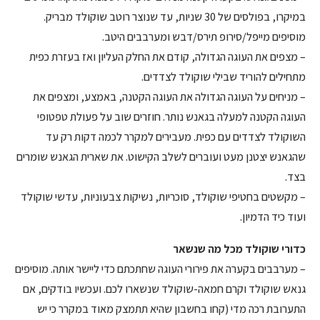
במיקרו, בפולסים של 30 שניות, עד שנוצר רוטב שוקולד מבריק.
מוסיפים מייפל/סירופ תירס/דבש ומערבבים היטב.
– מצפים את העוגה הגדולה, קודם את החלק העליון ואז בעזרת כפית
מתחילים להוריד שבילי שוקולד לצדדים.
– מניחים על העוגה הגדולה את העוגה הקטנה, באמצע, ומצפים את
העוגה הקטנה למעלה בגאנש נותר. חוזרים שוב על פעולת טפטופי
השוקולד לצדדים עם כפית. מעבירים למקרר לכמה דקות רק עד
שהגאנש יצטנן מעט ועוברים לשלב הקישוט. את שארית הגאנש שומרים
בצד.
– מקשטים בחטיפי שוקולד, סוכריות, נשיקות צבעוניות, עדשי שוקולד
ועוד כיד הדמיון.
כדורי שוקולד מכל מה שנשאר
– מערבבים בקערה את פירורי העוגה שחתכתם כדי ליישר אותה. מוסיפים
גנאש שוקולד וקרם חמאה-שוקולד שנשארו לכם. ועכשיו בודקים, אם
התערובת רכה מדי (קחו בחשבון שהיא תתמצק מאוד במקרר כי יש