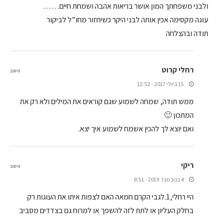
ולבני משפחתך המון אושר בריאות אהבה ושמחת חיים……
עוגה מקסימה אכין אותה לבני היקר כשיחזור מחו”ל לביקור
תודה ובהצלחה
רחלי קרוט
השב
15 ביולי 2017 - 12:52
ממש תודה, שמחה לשמוע שגם קוראים את המילים ולא רק את
המתכון 🙂
ואם יוצא לך להכין אשמח לשמוע איך יצא.
ריקי
השב
4 בנובמבר 2019 - 8:51
היי רחלי,1.לגבי הקרם חמאה האם לצפות איתו את העוגות רק
בחלק העליון או לתת לזה להשפך או למרוח גם בצדדים מסביב