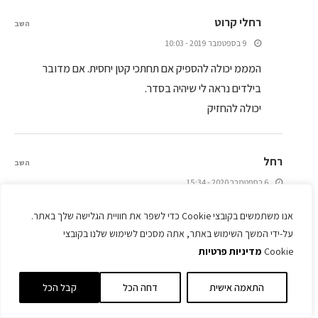
רחלי קרוט
השב
9 בספטמבר 2019 - 10:03
המממ יכולה להספיק אם תחתכי קטן יחסית. אם מדובר
בילדים נראה לי שיהיה בסדר.
יכולה להחזיק
רחל
השב
6 בספטמבר 2020 - 15:34
גם לי זה קרה בכל המתכונים של העוגות בסיס פה של האתר, לא
אנו משתמשים בקובצי Cookie כדי לשפר את חוויית הגלישה שלך באתר.
ברור!
על-ידי המשך השימוש באתר, אתה מסכים לשימוש שלנו בקובצי
Cookie
מדיניות פרטיות
ריקי
השב
התאמה אישית
דחה הכל
קבל הכל
9 בנובמבר 2017 - 20:55