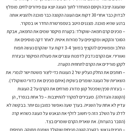
שהעוגה יציבה וקיסם המוחדר לתוך העוגה יוצא עם פירורים לחים. מומלץ
לבדוק כבר אחרי 30 דקות אם העוגה הקטנה כבר מוכנה ולהוציא אותה
ברגע שהיא מוכנה. מצננים היטב בטמפרטורת החדר או במקרר.
– מכינים קרם חמאה-שוקולד: בקערת מיקסר שמים את החמאה, אבקת
הסוכר והקקאו ומקציפים על מהירות איטית. לאחר דקה מוסיפים את
החלב וממשיכים להקציף במשך 3-4 דקות עד שהקרם נעשה תפוח
ואוורירי. אם הקרם נדבק לדפנות עוצרים את פעולת המיקסר ובעזרת
לקקן מורידים את הקרם לתחתית הקערה.
– חותכים את החלק העליון של 2 העוגות כדי ליצור משטח ישר לגמרי. את
השאריות של העוגה שומרים בשקית (איתם מכינים את כדורי השוקולד).
– בעזרת סכין/שפכטל קטן מדורג מורחים את הקרם על 2 העוגות
(הקטנה והגדולה). מעבירים למקרר להתייצבות – כל אחת בנפרד, הן
עדיין לא אחת על השנייה. בערך שעה ואפשר כמובן גם יותר. בבקשה לא
לדלג על השלב הזה כי חשוב לזלף את הגאנש על העוגה כשהיא קרה
(הסבר בהערות). את שארית הקרם שומרים בצד.
– מכינים גנאש: בקערה קטנה מניחים שוקולד ושמנת מתוקה. ממיסים