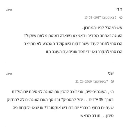
דדי
השב
5 באוקטובר 2017 - 13:08
עשיתי הכל לפני המתכון..
העוגה נאפתה מסביב ובאמצע נשארה רוטטת מלאת שוקולד
הכנסתי לתנור לעוד עשר דקות השוקולד באמצע לא מתייצב
הכנסתי למקרר ואני די חסר אונים עם העוגה הזו
שני
השב
7 בספטמבר 2019 - 21:02
היי , העוגה יפיפיה, אני רוצה להכין את העוגה למסיבת יום הולדת
בערך 35 ילדים… יכול להספיק? ובנוסף האם העוגה יכולה להחזיק
שעתיים בחוץ בצהריי יום בחודש אוקטובר? או שאני לוקחת פה
סיכון… תודה מראש