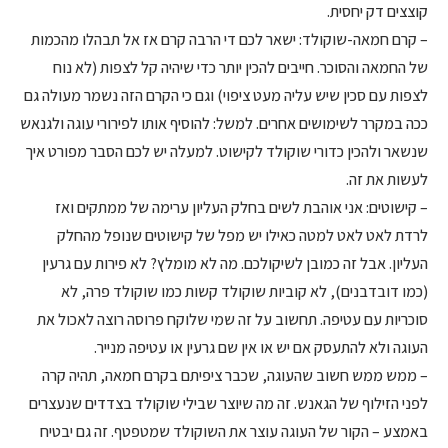
קוצצים דק יחסית.
– קרם חמאה-שוקולד: ישאר לכם די הרבה קרם אז אל תבהלו מהכמות
של החמאה והסוכר. חייבים להכין יותר כדי שיהיה קל לצפות (לא נוח
לצפות עם סכין שיש עליה מעט ציפוי) וגם כי הקרם הזה נשמר מעולה גם
ככה במקרר לשימושים אחרים. למשל: להוסיף אותו לפירורי עוגה ולגנאש
שנשאר ולהכין כדורי שוקולד לקישוט. למעלה יש לכם הסבר מפורט איך
לעשות את זה.
– קישוטים: אני אוהבת לשים בחלק העליון ערימה של ממתקים ואז
לרדת לאט לאט למטה כאילו יש מפל של קישוטים שנופל מהחלק
העליון. אבל זה כמובן לשיקולכם. מה לא מומלץ? לא פירות עם גרעין
(כמו דובדבנים), לא קוביות שוקולד קשות כמו שוקולד פרה, לא
סוכריות עם עטיפה. תחשוב על זה שמי שלוקח פרוסה רוצה לאכול את
העוגה ולא להתעסק אם יש או אין שם גרעין או עטיפה מנייר.
– ממש ממש חשוב שהעוגה, שכבר ציפיתם בקרם חמאה, תהיה קרה
לפני הזילוף של הגאנש. זה מה שיוצר שבילי שוקולד בצדדים שנעצרים
באמצע – הקור של העוגה עוצר את השוקולד שמטפטף. זה גם יבטיח