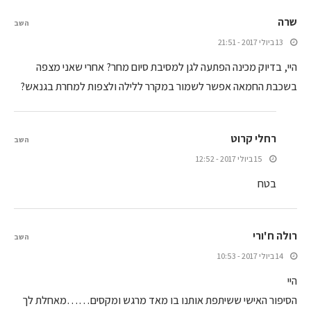
שרה
השב
13 ביולי 2017 - 21:51
היי, בדיוק מכינה הפתעה לגן למסיבת סיום מחר? אחרי שאני מצפה
בשכבת החמאה אפשר לשמור במקרר ללילה ולצפות למחרת בגנאש?
רחלי קרוט
השב
15 ביולי 2017 - 12:52
בטח
רולה ח'ורי
השב
14 ביולי 2017 - 10:53
היי
הסיפור האישי ששיתפת אותנו בו מאד מרגש ומקסים……מאחלת לך