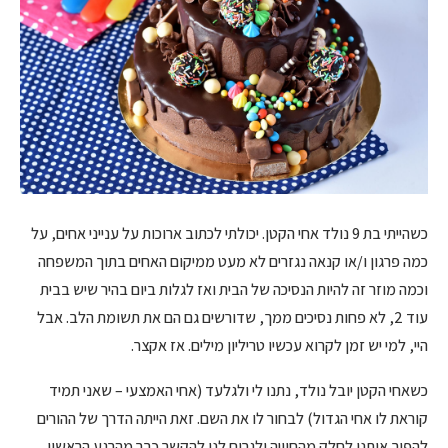
כשהייתי בת 9 נולד אחי הקטן. יכולתי לכתוב ארוכות על ענייני אחים, על
כמה פרגון ו/או קנאה נגזרים לא מעט ממיקום האחים בתוך המשפחה
וכמה מוזר זה להיות הנסיכה של הבית ואז לגלות ביום בהיר שיש בבית
עוד 2, לא פחות נסיכים ממך, שדורשים גם הם את תשומת הלב. אבל
היי, למי יש זמן לקרוא עכשיו טריליון מילים. אז אקצר.
כשאחי הקטן יובל נולד, נתנו לי ולגלעד (אחי האמצעי – שאני תמיד
קוראת לו אחי הגדול) לבחור לו את השם. זאת הייתה הדרך של ההורים
להפוך אותנו לחלק מהחוויה ולגרום לנו להקשר כבר מהרגע הראשון.