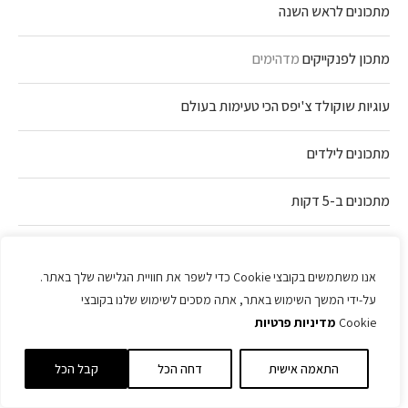
מתכונים לראש השנה
מתכון לפנקייקים
מדהימים
עוגיות שוקולד צ'יפס הכי טעימות בעולם
מתכונים לילדים
מתכונים ב-5 דקות
מתכונים למג'דרה
אנו משתמשים בקובצי Cookie כדי לשפר את חוויית הגלישה שלך באתר.
מתכונים לקציצות
על-ידי המשך השימוש באתר, אתה מסכים לשימוש שלנו בקובצי
Cookie
מדיניות פרטיות
איך להכין חלה מושלמת
התאמה אישית
דחה הכל
קבל הכל
מתכון ללחם טחינה
ששבר את הרשת