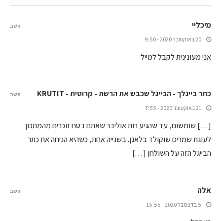
מיכליי
השב
20 באוקטובר 2020 - 9:50
אני מעונינית לקבל למייל
כתר בייגלך - הבייגל שכבש את הרשת - קרוטית - KRUTIT
השב
21 באוקטובר 2020 - 7:55
[…] שומשום, עד שהגיע רות אוליבר שאתם בטח זוכרים מהמתכון
לעוגת שמרים שוקולד בלאגן. בשנייה אחת, כשהיא הניחה את כתר
הבייגל הזה על השולחן […]
אלה
השב
5 בדצמבר 2020 - 15:55