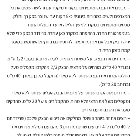
– מכינים את הבצק ומתפיחים: בקערת מיקסר עם וו לישה שמים את כל
המצרכים ולשים במהירות בינונית כ-8 דקות עד שנוצר בצק רך וחלק.
מכסים ומתפיחים במקרר למשך הלילה או עד הכפלת הנפח
בטמפרטורת החדר. ההתפחה במקרר כאן עוזרת ברידוד הבצק כדי שלא
יהיה דביק אבל אם אין זמן אפשר להתפיח גם בחוץ ולהשתמש במעט
קמח בזמן הרידוד.
– מרדדים את הבצק, על משטח מקומח, לעלה מרובע בעובי 1/2 ס”מ
ובגודל 40 ס”מ. מורחים על מחצית הבצק 2/3 מהקרם ומקפלים מעל
החלק המרוח את הבצק שנותר ללא מילוי (התקבל מלבן באורך 40 ס”מ
וברוחב 20 ס”מ).
– מורחים את הקרם שנותר על מחצית הבצק העליון שנותר ללא מילוי
ומקפלים מעל את החצי הלא מרוח. מתקבל ריבוע של 20 ס”מ. מהדקים
מעט את השכבות עם הידיים.
– רוצים את זה ביותר פשוט? מחלקים את ריבוע הבצק שלכם (שרידדתם
ל-40 ס”מ) ל-4 ריבועים שווים ומורחים 3 מהם עם המילוי. מניחים את
הריבועים אחד על השני, כשהשוקולד מופנה כלפי מעלה. שימו לב