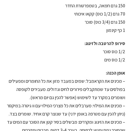
150 גרם חמאה, בטמפרטורת החדר
70 גרם (1/2 כוס) קקאו איכותי
150 גרם (3/4 כוס) סוכר
1 כף קינמון
סירופ להרטבה ולזיגוג:
1/2 כוס סוכר
1/2 כוס מים
אופן הכנה:
– מכינים את הקראמבל: שמים במעבד מזון את כל החומרים ומפעילים
בפולסים עד שמתקבלים פירורים לחים וגדולים. מעבירים לקופסה
ושומרים במקרר עד לשימוש (אפשר להכין גם יום מראש).
– מכינים את המילוי: מערבלים את כל מצרכי המילוי עם וו גיטרה במיקסר
(ניתן להכין עם מטרפה באופן ידני) עד שנוצר קרם אחיד. שומרים בצד.
– מכינים את הזיגוג ומקררים: מבשלים בסיר קטן את הסוכר עם המים עד
שהסוכר נמס ומגיע לרתיחה, בערך 3-4 דקות. מכבים ומקררים.