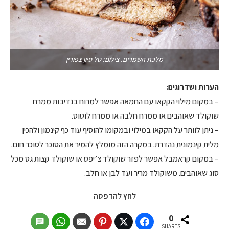
מלכת השמרים. צילום: טל סיון צפורין
הערות ושדרוגים:
– במקום מילוי הקקאו עם החמאה אפשר למרוח בנדיבות ממרח
שוקולד שאוהבים או ממרח חלבה או ממרח לוטוס.
– ניתן לוותר על הקקאו במילוי ובמקומו להוסיף עוד כף קינמון ולהכין
מלית קינמונית נהדרת. במקרה הזה מומלץ להמיר את הסוכר לסוכר חום.
– במקום קראמבל אפשר לפזר שוקולד צ’יפס או שוקולד קצות גס מכל
סוג שאוהבים. משוקולד מריר ועד לבן או חלב.
לחץ להדפסה
0
SHARES