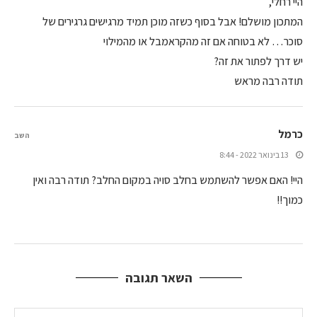
היי רחלי,
המתכון מושלם! אבל בסוף כשזה מוכן תמיד מרגישים גרגירים של
סוכר… לא בטוחה אם זה מהקראמבל או מהמילוי
יש דרך לפתור את זה?
תודה רבה מראש
כרמל
השב
13 בינואר 2022 - 8:44
היי! האם אפשר להשתמש בחלב סויה במקום החלב? תודה רבה ואין
כמוך!!
השאר תגובה