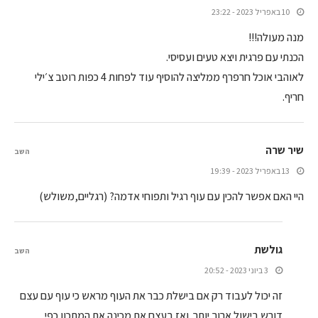
10 באפריל 2023 - 23:22
מנה מעולה!!!
הכנתי עם פרגית ויצא טעים ועסיסי.
לאוהבי אוכל חרפרף ממליצה להוסיף עוד לפחות 4 כפות רוטב צ׳ילי
חריף.
שיר שרה
השב
13 באפריל 2023 - 19:39
היי האם אפשר להכין עם עוף רגיל ותפוחי אדמה? (רגליים,משולש)
גולשת
השב
3 ביוני 2023 - 20:52
זה יכול לעבוד רק אם בישלת כבר את העוף מראש כי עוף עם עצם
דורש בישול ארוך יותר. ואז בעצם את מכינה את המתכון כפי