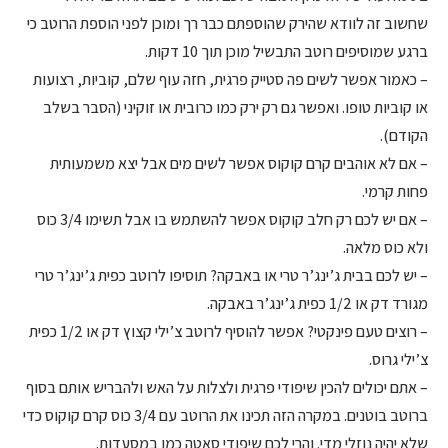
שחשוב זה לוודא שהירק שהוספתם כבר רך ומוכן לפני הוספת הרוטב כי
ברגע שמוסיפים רוטב התבשיל מוכן תוך 10 דקות.
– כאמור אפשר לשים פה סטייק פרגית, חזה עוף שלם, קוביות, רצועות
או קוביות טופו. ואפשר גם רק ירק כמו כרובית או זוקיני (הסבר בשלב
הקודם).
– אם לא אוהבים קרם קוקוס אפשר לשים מים אבל יצא משמעותית
פחות קרמי.
– אם יש לכם רק חלב קוקוס אפשר להשתמש בו אבל תשימו 3/4 כוס
ולא כוס מלאה.
– יש לכם בבית ג’ינג’ר טרי או באבקה? תוסיפו לרוטב כפית ג’ינג’ר טרי
מגורד דק או 1/2 כפית ג’ינג’ר באבקה.
– רוצים טעם פינקטי? אפשר להוסיף לרוטב צ’ילי קצוץ דק או 1/2 כפית
צ’ילי גרוס.
– אתם יכולים להכין שיפודי פרגית ולצלות על האש ולהבריש אותם בסוף
ברוטב בוטנים. במקרה הזה תכינו את הרוטב עם 3/4 כוס קרם קוקוס כדי
שלא יהיה נוזלי מדי. והרי לכם שיפודי סאטה כמו במסעדות.