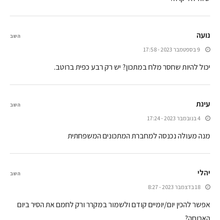
נועה
השב
9 בספטמבר 2023 - 17:58
יכול להיות שחסר מלח במתכון? יש רק רבע כפית ברוטב.
עינת
השב
4 בנובמבר 2023 - 17:24
מנה מעולה נכנסה למחברת המתכונים המשפחתית
יהלי
השב
18 בדצמבר 2023 - 8:27
אפשר להכין יום/יומיים קודם ולשמור במקרר ורק לחמם את הסיר ביום
הארוחה?