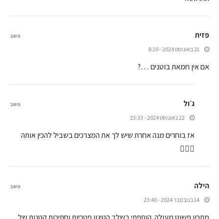
פזית
השב
21 באוגוסט 2024 - 8:20
אם אין חמאת בוטנים …?
ג׳ול
השב
22 באוגוסט 2024 - 23:33
אז בוחרים מנה אחרת שיש לך את המצרכים בשביל להכין אותה
🤷🏻‍♀️
הילה
השב
14 בנובמבר 2024 - 23:40
מתכון פשוט מעולה. הוספתי בשלב הטיגון פטריות וחתיכות קטנות של