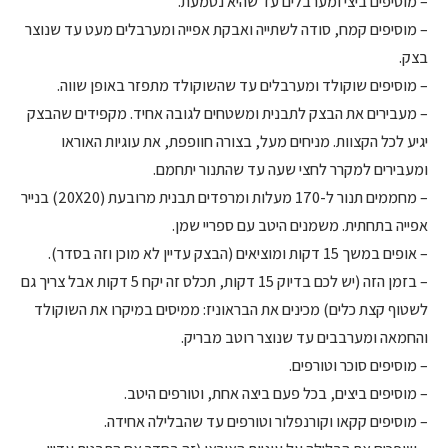
– מוסיפים ביצי ומערבלים עד שהיא נטמעת.
– מוסיפים קמח, סודה לשתייה ואבקת אפייה ומערבלים מעט עד שנוצר
בצק.
– מוסיפים שוקולד ומערבלים עד שהשוקולד מתפזר באופן שווה.
– מעבירים את הבצק לתבנית ומשטחים לגובה אחיד. מקפידים שהבצק
יגיע לכל הקצוות. מניחים מעל, בצורה חוופפת, את עוגיות האוראו
ומעבירים למקרר לחצי שעה עד שהתנור יתחמם.
– מחממים תנור ל-170 מעלות ומרפדים תבנית מרובעת (20X20) בנייר
אפייה בתחתית. משמנים היטב עם ספריי שמן.
– אופים במשך 15 דקות ומוציאים (הבצק עדיין לא מוכן וזה בסדר).
– בזמן הזה (יש לכם בדיוק 15 דקות, תכלס זה יקח 5 דקות אבל צריך גם
לשטוף קצת כלים) מכינים את הבראוניז: ממיסים במיקרו את השוקולד
והחמאה ומערבבים עד שנוצר רוטב מבריק.
– מוסיפים סוכר וטורפים.
– מוסיפים ביצים, בכל פעם ביצה אחת, וטורפים היטב.
– מוסיפים קקאו וקורנפלור וטורפים עד שהבלילה אחידה.