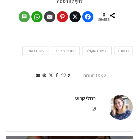
לחץ להדפסה
0
SHARES
בראוניז
בראוניז שוקולד
מתכוני שוקולד
עוגת בראוניז
13 תגובות
0
רחלי קרוט