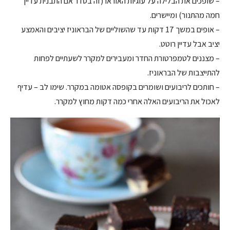
– שופכים את הבלילה על עוגיות האוראו (זה בסדר אם התבנית עדיין
חמה מהתנור) ומיישרים.
– אופים במשך 17 דקות עד שהשוליים של הבראוניז יציבים והאמצע
יציב אבל עדיין רוטט.
– מצננים לטמפרטורת החדר ומעבירים למקרר לשעתיים לפחות
להתייצבות של הבראוניז.
– חותכים לריבועים ושומרים בקופסה אטומה במקרר. שימו לב – עדיף
לאכול את הריבועים האלה אחרי כמה דקות מחוץ למקרר.