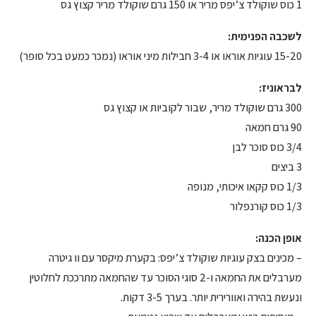
1 כוס שוקולד צ’יפס מריר או 150 גרם שוקולד מריר קצוץ גס
לשכבה הפנימית:
15-20 עוגיות אוראו או 3-4 חבילות מיני אוראו (נמכר כמעט בכל סופר)
לבראוניז:
300 גרם שוקולד מריר, שבור לקוביות או קצוץ גס
90 גרם חמאה
3/4 כוס סוכר לבן
3 ביצים
1/3 כוס קקאו איכותי, מנופה
1/3 כוס קורנפלור
אופן הכנה:
– מכינים בצק עוגיות שוקולד צ’יפס: בקערת מיקסר עם וו גיטרה
מערבלים את החמאה ו-2 סוגי הסוכר עד שהחמאה מתרככת לחלוטין
ונעשת בהירה ואוורירית יותר. בערך 3-5 דקות.