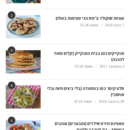
2
עוגיות שוקולד צ’יפס הכי טעימות בעולם
7 במרץ 2018
32.2K views
3
פנקייקים כמו בבית הפנקייק (קלים מאוד
להכנה)
4 באוקטובר 2017
29.1K views
4
סלט קיסר כמו במסעדה (בלי ביצים חיות ובלי
אנשובי)
28 בדצמבר 2016
30.1K views
5
מאפינס תירס שילדים (ומבוגרים) אוהבים
במיוחד – רק לערבב ולתנור