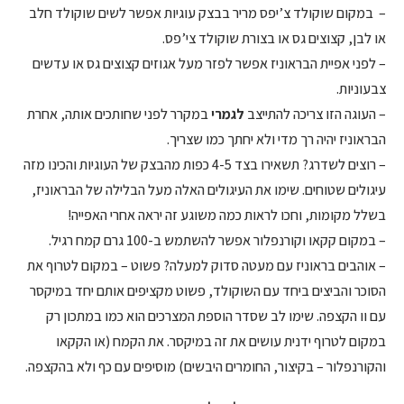
– במקום שוקולד צ’יפס מריר בבצק עוגיות אפשר לשים שוקולד חלב
או לבן, קצוצים גס או בצורת שוקולד צי’פס.
– לפני אפיית הבראוניז אפשר לפזר מעל אגוזים קצוצים גס או עדשים
צבעוניות.
– העוגה הזו צריכה להתייצב
לגמרי
במקרר לפני שחותכים אותה, אחרת
הבראוניז יהיה רך מדי ולא יחתך כמו שצריך.
– רוצים לשדרג? תשאירו בצד 4-5 כפות מהבצק של העוגיות והכינו מזה
עיגולים שטוחים. שימו את העיגולים האלה מעל הבלילה של הבראוניז,
בשלל מקומות, וחכו לראות כמה משוגע זה יראה אחרי האפייה!
– במקום קקאו וקורנפלור אפשר להשתמש ב-100 גרם קמח רגיל.
– אוהבים בראוניז עם מעטה סדוק למעלה? פשוט – במקום לטרוף את
הסוכר והביצים ביחד עם השוקולד, פשוט מקציפים אותם יחד במיקסר
עם וו הקצפה. שימו לב שסדר הוספת המצרכים הוא כמו במתכון רק
במקום לטרוף ידנית עושים את זה במיקסר. את הקמח (או הקקאו
והקורנפלור – בקיצור, החומרים היבשים) מוסיפים עם כף ולא בהקצפה.