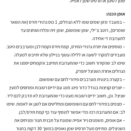
שמן לטיגון או תרסיס שמן לאפייה
אופן הכנה:
– במעבד מזון שמים טופו ללא הנוזלים, 1 כוס גרגירי תירס (את השאר
שומרים), רוטב צ’ילי, שמן שומשום, שמן זית ומלח וטוחנים עד
לתערובת די אחידה.
– מוסיפים את יתרת גרגירי התירס, קמח תירס וקמח לבן ומערבבים היטב.
מעבירים למקרר לשעה או ללילה עטוף בניילון שלא יתייבש למעלה.
שימו לב שהקירור חשוב כדי שהתערובת תתייצב והקמחים יספגו את
הנוזלים אחרת השניצל יתפרק.
– בקערה בינונית מערבבים פירורי לחם עם שומשום.
– יוצרים קציצות בגודל כדור פינג פונג עם ידיים רטובות ופוחסים למעין
שניצל. וכן, חשוב ידיים רטובות מעט כדי שהתערובת לא תדבק לכם ליד.
– מצפים בפירורי לחם עם השומשום ומחליטים אם לטגן או לאפות. שימו
לב: אם התערובת רכה מדי אפשר להוסיף עוד כף קמח תירס/לבן.
– אם אופים, משמנים נייר אפייה שמונח על תבנית תנור ומניחים את
השניצלים. מתיזים מעל תרסיס שמן ואופים במשך 30 דקות בתנור