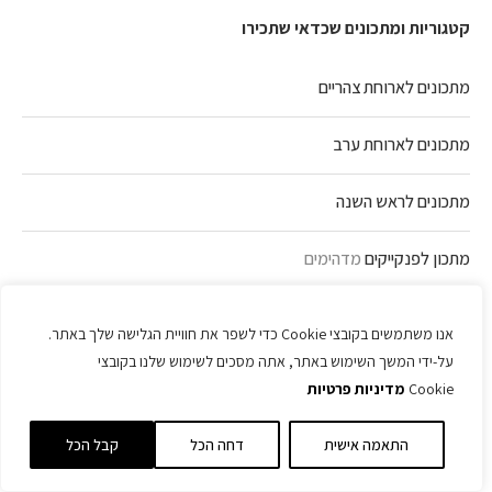
קטגוריות ומתכונים שכדאי שתכירו
מתכונים לארוחת צהריים
מתכונים לארוחת ערב
מתכונים לראש השנה
מתכון לפנקייקים
מדהימים
עוגיות שוקולד צ'יפס הכי טעימות בעולם
אנו משתמשים בקובצי Cookie כדי לשפר את חוויית הגלישה שלך באתר.
על-ידי המשך השימוש באתר, אתה מסכים לשימוש שלנו בקובצי
מתכונים לילדים
Cookie
מדיניות פרטיות
מתכונים ב-5 דקות
התאמה אישית
דחה הכל
קבל הכל
מתכונים למג'דרה