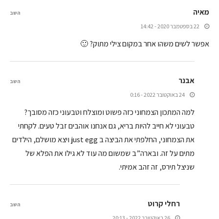
מאיה
השב
22 בספטמבר 2020 - 14:42
אפשר לשים משהו אחר במקום צילי מתוק? 🙂
אבנר
השב
24 באוקטובר 2022 - 0:16
למה המתכון הצמחוני כזה פשוט ומוצלח וטבעוני כזה מסובך?
טבעוני לא חייב להיות בריא, גם אנחנו אוהבים זבל טעים. לקחתי
את הצמחוני, החלפתי את הביצה ב just egg ויצא מושלם, הילדים
מתים על זה. ובארה”ב שמשום מה עוד לא גילו את הפלא של
שניצל תירס, זה זהב אמיתי.
רחלי קרוט
השב
26 באוקטובר 2022 - 20:13