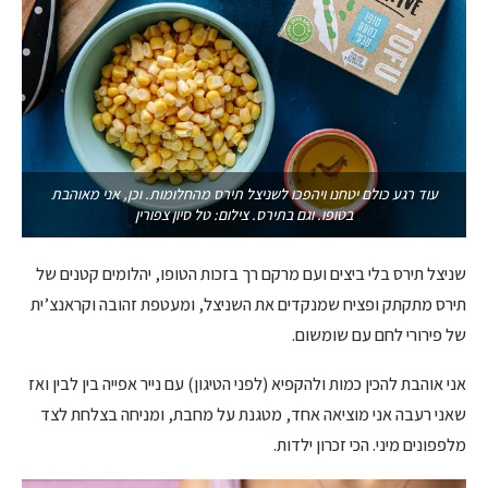
עוד רגע כולם יטחנו ויהפכו לשניצל תירס מהחלומות. וכן, אני מאוהבת
בטופו. וגם בתירס. צילום: טל סיון צפורין
שניצל תירס בלי ביצים ועם מרקם רך בזכות הטופו, יהלומים קטנים של
תירס מתקתק ופציח שמנקדים את השניצל, ומעטפת זהובה וקראנצ’ית
של פירורי לחם עם שומשום.
אני אוהבת להכין כמות ולהקפיא (לפני הטיגון) עם נייר אפייה בין לבין ואז
שאני רעבה אני מוציאה אחד, מטגנת על מחבת, ומניחה בצלחת לצד
מלפפונים מיני. הכי זכרון ילדות.