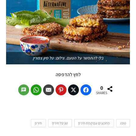
בלי להתפשר על הטעם. צילום: טל סיון צפורין
לחץ להדפסה
0
SHARES
טופו
מתכונים עם קמח תירס
שניצל תירס
תירס