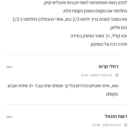
להכין כמות שמתאימה לשתי תבניות אינגליש קייק.
החלפתי את הקמח כוסמין הקמח מלא.
את הסוכר (שהיה צריך להיות 2/3 כוס, אחרי ההכפלה) החלפתי ב 1/3
כוס סילאן.
יצא קליל, רך מאוד ומתוק במידה.
תודה רבה על המתכון.
רחלי קרוט
השב
15 באפריל 2018 - 6:54
וואו, איזה שינויים נהדרים וכל כך שמחה שזה עבד <3 שיהיה שבוע
מקסים
רעות נתנאל
השב
27 במאי 2018 - 12:00