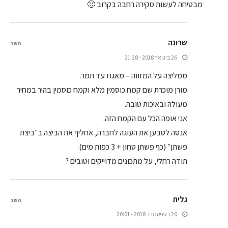
מבטיחה לעשות סקירה רחבה בקרוב 🙂
שרונה
השב
26 בינואר 2018 - 21:28
ממליצה על המזווה – מאגוז עד תמר.
מורן מוכרת שם קמח כוסמין מלא וקמח כוסמין בהיר במחיר
מעולה ובאיכות טובה.
אני אופה הכל עם הקמח הזה.
אנסה לטבען את העוגה לחברה, אחליף את הביצה ב״ביצת
פשתן״ (כף פשתן טחון + 3 כפות מים).
תודה רחלי, על מתכונים מדוייקים וטובים ?
גלית
השב
26 בספטמבר 2018 - 20:01