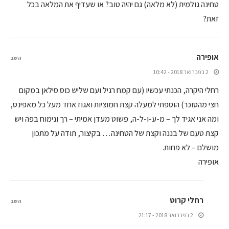
טחינה גולמית (לא מלאה) גם יהיה טוב? או שעדיף את המלאה בכל
זאת?
אופירה
השב
2 בפברואר 2018 - 10:42
רחלי היקרה, הכנתי עכשיו (עם קמח רגיל ועם שליש כוס סילאן במקום
חצי מהסוכר) הוספתי למעלה קצת חמוציות ואגוז אחד מעל כל מאפינס,
ומה אני אגיד לך – מ-ע-ו-ל-ה, פשוט מעדן אמיתי – רך ונימוח בפה ויש
קצת טעם של בננה וקצת של הטחינה… בקיצור, תודה על מתכון
מושלם – לא פחות.
אופירה
רחלי קרוט
השב
2 בפברואר 2018 - 21:17