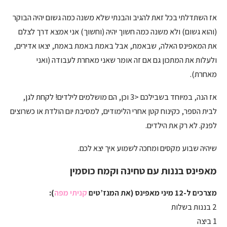
אז השתדלתי בכל זאת להגיב והבנתי שלא משנה כמה גשום יהיה הבוקר
(והוא גשום) ולא משנה כמה חשוך יהיה (וחשוך) אני אמצא דרך לצלם
את המאפינס האלה, שבאמת, אבל באמת באמת באמת, יצאו אדירים,
ולעלות את המתכון גם אם זה אומר שאני מאחרת לעבודה (ואני
מאחרת).
אז הנה, במיוחד בשבילכם <3 וכן, הם מושלמים לילדים! לקחת לגן,
לבית הספר, כקינוח קטן אחרי הלימודים, למסיבת יום הולדת או כשרוצים
לפנק. לא רק את הילדים.
שיהיה שבוע מקסים ומחכה לשמוע איך יצא לכם.
מאפינס בננות עם טחינה וקמח כוסמין
מצרכים ל-12 מיני מאפינס (את המנז’טים
קניתי מפה
):
2 בננות בשלות
1 ביצה