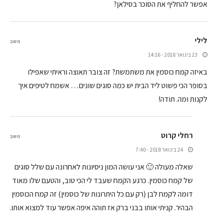
אפשר להחליף את הסוכר בסילאן?
לילי
השב
23 בינואר 2018 - 14:16
באיזה קמח כוסמין את משתמשת? זה צובר תאוצה וראיתי שאפילו
בסופר הכי פשוט ליד הבית יש כמה סוגים שונים… אשמח לטיפים איך
לקנות ומה. תודה!
רחלי קרוט
השב
24 בינואר 2018 - 7:40
שאלה מעולה 🙂 אני עושה המון ניסיונות לאחרונה עם שלל סוגים
של קמח כוסמין. כרגע הקמח שעבד לי הכי טוב, והטעם שלו מאוד
דומה לקמח לבן (רק עם כל היתרונות של כוסמין) זה קמח הכוסמין
הבהיר. קניתי אותו בבני ברק אז תוהה איפה אפשר עוד למצוא אותו.