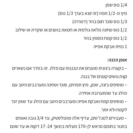
1/4 כוס שמן
מיץ מ-1/2 תפוז (זה יוצא בערך 1/3 כוס)
1/3 כוס סוכר חום בהיר (דמררה)
1/2 כוס טחינה מלאה גולמית או חמאת בוטנים או שקדיה או שילוב
1/2 כוס קמח כוסמין בהיר
1 כפית אבקת אפייה
אופן הכנה:
– בקערה בינונית מועכים את הבננות עם מזלג. זה בסדר אם נשארים
קצת גושים קטנים של בננה.
– מוסיפים ביצה, שמן, מיץ תפוזים, סוכר וטחינה ומערבבים היטב עם
מזלג עד שהתערובת אחידה.
– מוסיפים קמח ואבקת אפייה ומערבבים היטב עם מזלג עד שאין זכר
לקמח ולא יותר.
– מעבירים למנז’טים, עדיף אלה מהפלסטיק, עד 3/4 גובה ואופים
בתנור בחומם מראש לן-170 מעלות במשך 17-24 דקות או עד שהם