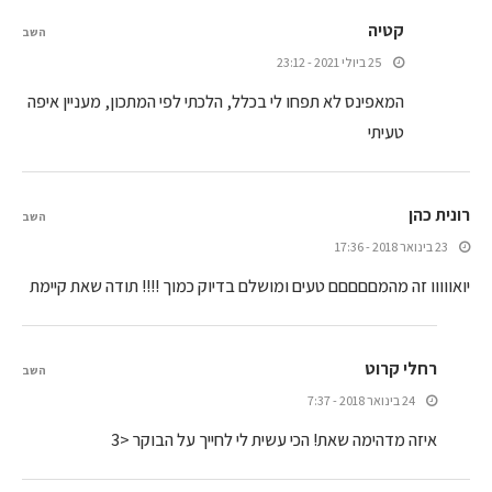
קטיה
השב
25 ביולי 2021 - 23:12
המאפינס לא תפחו לי בכלל, הלכתי לפי המתכון, מעניין איפה
טעיתי
רונית כהן
השב
23 בינואר 2018 - 17:36
יואווווו זה מהמםםםםם טעים ומושלם בדיוק כמוך !!!! תודה שאת קיימת
רחלי קרוט
השב
24 בינואר 2018 - 7:37
איזה מדהימה שאת! הכי עשית לי לחייך על הבוקר <3