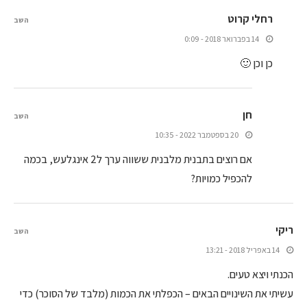
רחלי קרוט
השב
14 בפברואר 2018 - 0:09
כן וכן 🙂
חן
השב
20 בספטמבר 2022 - 10:35
אם רוצים בתבנית מלבנית ששווה ערך ל2 אינגלעש, בכמה
להכפיל כמויות?
ריקי
השב
14 באפריל 2018 - 13:21
הכנתי ויצא טעים.
עשיתי את השינויים הבאים – הכפלתי את הכמות (מלבד של הסוכר) כדי