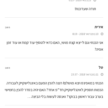
23 במאי 2020 - 0:23
תודה שעדכנת!
אירית
השב
10 בפברואר 2018 - 8:19
אני הכנתי וגם לי יצא קצת מושי, האם כדאי להוסיף עוד קמח או עוד זמן
אפיה?
טל
השב
11 בפברואר 2018 - 23:37
הכנתי במאפינס ויצא מושלם! רוצה להכין הפעם באינגלישקייק לעבודה.
הכמות תספיק לאינגלישקייק חד”פ אחד? האם יהיה בסדר להכין בחמישי
בערב עבור ראשון בבוקר? ואנסה לעשות בלי הביצה…