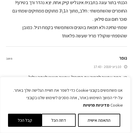
הכנתי בתור עוגה בתבנית אינגליש קייק אחת. יצא נהדר ורך בטירוף!
החומרים שהשתמשתי : חלב,מתוך ה1\3 מתוקים ממתיקים שמתי גם
סוכר חום וגם סילאן .
שמתי טחינה ולא חמאת בוטנים והשתמשתי בקמח רגיל. כמובן
שהוספתי שוקולד מריר שעשה פלאות!
נופר
השב
10 ביוני 2018 - 17:43
הי, במה אפשר להמיר את הסוכר? אפשר פשוט לוותר עליו?
אנו משתמשים בקובצי Cookie כדי לשפר את חוויית הגלישה שלך באתר.
על-ידי המשך השימוש באתר, אתה מסכים לשימוש שלנו בקובצי
רחלי קרוט
השב
Cookie
מדיניות פרטיות
11 ביוני 2018 - 7:26
יש כאן ממש מעט סוכר והוא סופר חשוב לייצוב של המאפינס ולא
התאמה אישית
דחה הכל
קבל הכל
רק להמתקה