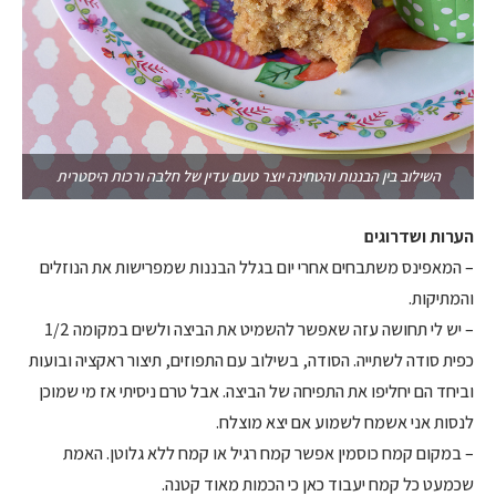
השילוב בין הבננות והטחינה יוצר טעם עדין של חלבה ורכות היסטרית
הערות ושדרוגים
– המאפינס משתבחים אחרי יום בגלל הבננות שמפרישות את הנוזלים
והמתיקות.
– יש לי תחושה עזה שאפשר להשמיט את הביצה ולשים במקומה 1/2
כפית סודה לשתייה. הסודה, בשילוב עם התפוזים, תיצור ראקציה ובועות
וביחד הם יחליפו את התפיחה של הביצה. אבל טרם ניסיתי אז מי שמוכן
לנסות אני אשמח לשמוע אם יצא מוצלח.
– במקום קמח כוסמין אפשר קמח רגיל או קמח ללא גלוטן. האמת
שכמעט כל קמח יעבוד כאן כי הכמות מאוד קטנה.