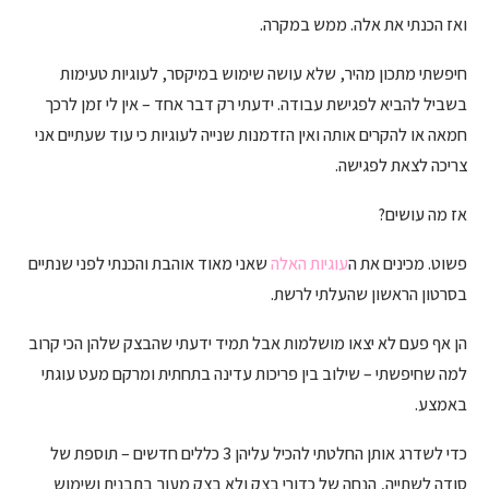
ואז הכנתי את אלה. ממש במקרה.
חיפשתי מתכון מהיר, שלא עושה שימוש במיקסר, לעוגיות טעימות
בשביל להביא לפגישת עבודה. ידעתי רק דבר אחד – אין לי זמן לרכך
חמאה או להקרים אותה ואין הזדמנות שנייה לעוגיות כי עוד שעתיים אני
צריכה לצאת לפגישה.
אז מה עושים?
פשוט. מכינים את ה
עוגיות האלה
שאני מאוד אוהבת והכנתי לפני שנתיים
בסרטון הראשון שהעלתי לרשת.
הן אף פעם לא יצאו מושלמות אבל תמיד ידעתי שהבצק שלהן הכי קרוב
למה שחיפשתי – שילוב בין פריכות עדינה בתחתית ומרקם מעט עוגתי
באמצע.
כדי לשדרג אותן החלטתי להכיל עליהן 3 כללים חדשים – תוספת של
סודה לשתייה, הנחה של כדורי בצק ולא בצק מעוך בתבנית ושימוש