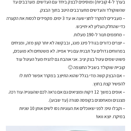
בערך ל-4 קוביות) ומוסיפים לבצק ביחד עם העדשים. מערבבים עד
שהשוקולד והעדשים מתערבבים היטב בתוך הבצק.
– מעבירים למקרר לחצי שעה או עד 3 ימים. מקפידים לכסות את הקערה
כדי שהחלק העליון לא יתייבש.
– מחממים תנור ל-190 מעלות.
– יוצרים כדורים בגודל פינג פונג, ובבקשה לא יותר קטן מזה, ומניחים
במרווחים גדולים על תבנית עם נייר אפייה. לא משטחים ולא מועכים,
פשוט שמים עיגול בצק יציב. אני אוהבת גם להניח מעל העיגול עוד
קוביית שוקולד בשביל החוצפה 🙂
– אם הבצק קשה מדי בגלל שהוא התייצב במקרר אפשר לתת לו
להפשיר קצת בחוץ.
– אופים במשך 12 דקות ומוציאים גם אם נראה לכם שהעוגייה עוד רכה.
מצננים ומאחסנים בקופסה סגורה (עד שבוע).
– וקבלו טיפ: לפני שאוכלים את העוגיות נסו לשים אותן 10 שניות
במיקרו. יוצא וואו!