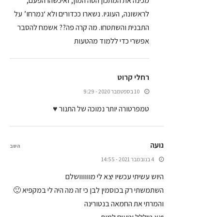
מכינה את המתכון הסה המון, ואיכשהו הפעם,
לראשונה, העוגיו. נשארו ככדורים ולא ‘נמרחו’ על
התבנית והשתטחו. מה קרה פה?? אשמח להסבר
אפשרי כדי ללמוד מהטעות
רחלי קרוט
10 בספטמבר 2020 - 9:29
טמפרטורה יותר נמוכה של התנור ♥
נועה
השב
4 בנובמבר 2021 - 14:55
היוש עשיתי עכשיו יצא לי מוווווושלם
השתמשתי רק בכוסמין לבן כי זה מה היה לי במקפיא 🙂
והמרתי את החמאה בנטורינה