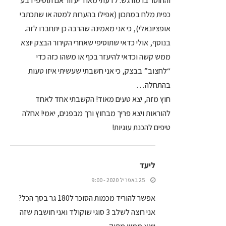
והחוסר בו מורגש. לדעתי מאוד יעזור אם תוסיפי רבע
כפית מלח במתכון (אפילו בהערות למטה או שתכתבי
אופציונאלי), כי אני מאמינה שהרבה כן יתחברו לזה.
בנוסף, אולי כדאי שתוסיפי שאחרי הקירור הבצק יוצא
ממש קשה וכדאי להיעזר בכף או משהו כזה כדי
“לחצוב” בבצק, כי אני חשבתי שעשיתי איזו טעות
בהתחלה…
חוץ מזה, יצא טעים מאוד! הקשבתי אחד לאחד
להוראות ויצא פריך מבחוץ ורך מבפנים, יאמי! אחלה
טיפים להכנת עוגיות!
ליעד
25 באפריל 2020 - 9:00
אפשר להוריד מכמות הסוכר ל180 גר בסך הכל?
אני רוצה לשלב 3 סוגי שוקולד ואני חושבת שזה