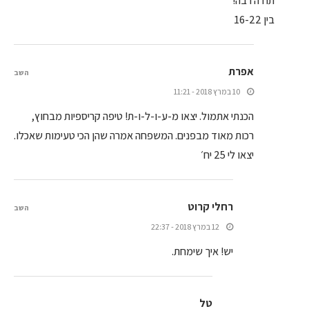
תודה רבה!
בין 16-22
אפרת
השב
10 במרץ 2018 - 11:21
הכנתי אתמול. יצאו מ-ע-ו-ל-ו-ת! טיפה קריספיות מבחוץ,
רכות מאוד מבפנים. המשפחה אמרה שהן הכי טעימות שאכלו.
יצאו לי 25 יח׳
רחלי קרוט
השב
12 במרץ 2018 - 22:37
יש! איך שימחת.
טל