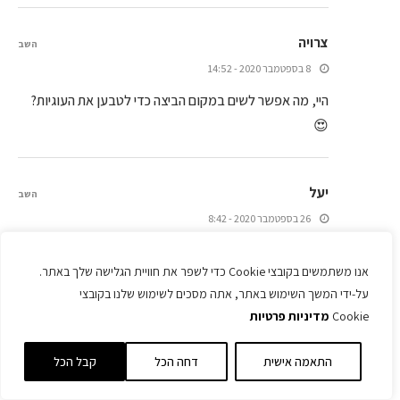
צרויה
השב
8 בספטמבר 2020 - 14:52
היי, מה אפשר לשים במקום הביצה כדי לטבען את העוגיות?
😍
יעל
השב
26 בספטמבר 2020 - 8:42
העוגיות נראות מעולה, אבל אנחנו בבית מעדיפים עוגיות יותר
אנו משתמשים בקובצי Cookie כדי לשפר את חוויית הגלישה שלך באתר.
פריכות ופחות רכות.. האם הן יכולות להפוך להיות יותר
על-ידי המשך השימוש באתר, אתה מסכים לשימוש שלנו בקובצי
קריספיות אם אאפה אותן עוד כמה דקות?
Cookie
מדיניות פרטיות
התאמה אישית
דחה הכל
קבל הכל
מירי
השב
1 באוקטובר 2020 - 9:43