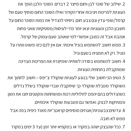
2. שילוב של סוכר לבן וחום מייצר 2 דברים. הסוכר הלבן הופך את
העוגיות לפריכות ויציבות אחרי הקירור ואילו הסוכר החום מוסיף טעם של
קרמל/טופי עדין וגם צבע חום. ניסיתי להגדיל את כמות הסוכר החום על
חשבון הלבן והעוגיות יצאו יותר מדי לעיסות/מסטיקיות שאני פחות
אוהבת אבל זה כמובן אפשרי למי שאוהב טעם עמוק של קרמל.
3. ממש חשוב להשתמש בוניל איכותי. אם אין לכם כזה פשוט וותרו על
הוניל. רק לא תמצית בטעם וניל.
4. חשוב להשתמש בסודה לשתייה שמייצרת את הפריכות העדינה
שמתקבלת בתחתית העוגיות.
5. הטיפ הכי חשוב שלי בנוגע לעוגיות שוקולד צ’יפס – חשוב לחתוך את
השוקולד מטבלת שוקולד כך שיתקבלו שברי שוקולד בשלל גדלים
כשהגדולים בהם יהפכו לתלוליות רכות ומושחתות והקטנים יתנו את הטון
והמתיקות לבצק. ואפשר גם מטבעות שוקולד איכותיים.
6. עדשים צבעוניות/אגוזים מוסיפים קראנצ’יות מאוד כיפית בפה אבל
ממש לא חובה.
7. ככל שהבצק ישהה במקרר או במקפיא יותר זמן (עד 3 ימים במקרר