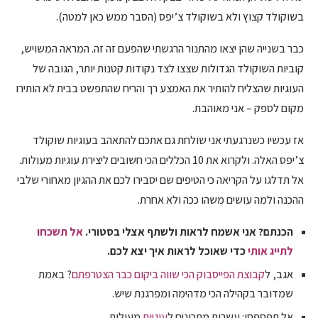
בשוקולד קצוץ ולא בשוקולד צ’יפס (הסבר ממש כאן למטה).
כבר בשנייה שהן יצאו מהתנור הרגשתי שהפעם זה זה. המראה המשויש,
קוביות השוקולד הגדולות שצצו לצד נקודות קטנות יותר, הגובה של
העוגיות שהצליח להותיר את האמצע רך והריח שהתפשט בבית לא הותירו
מקום לספק – אני מאוהבת.
אז עכשיו כשנרגעתי אני שולחת גם אתכם להתאהב בעוגיות שוקולד
צ’יפס האלה. ולקרוא את 10 הכללים הכי חשובים ליצירת עוגיות מעולות.
אל תדלגו על הקריאה כי הטיפים שם יסבירו לכם את ההגיון מאחורי שלבי
ההכנה ולמה עושים משהו ככה ולא אחרת.
הכנתם? אני אשמח לראות ולשתף אצלי בסטורי.
אל תשכחו
לתייג אותי
כדי שאוכל לראות איך יצא לכם.
אגב, ל
קבוצת הפייסבוק הכי שווה ביקום כבר הצטרפתם
? באמת
שמדובר בקהילה הכי מדהימה ומפרגנת שיש.
אל תפספסו: עשרות מתכונים ל
עוגיות
מעולות.