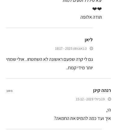
יצא טיללל וטעים למות
❤️❤️
תודה אלופה
ליאן
3 באוגוסט 2025 - 18:17
גם לי קרה שפעם ראשונה לא השתטחו.. אולי שמתי
יותר מידי קמח..
רנהה קינן
השב
19 ביולי 2019 - 15:12
הי,
איך ועד כמה להמיס את החמאה?