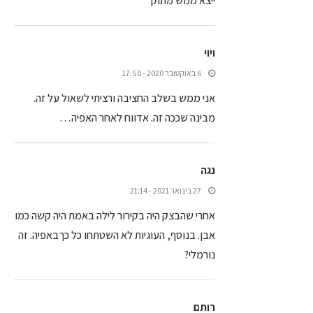
ייצא ממש מתוק
ויוי
6 באוקטובר 2020 - 17:50
אני ממש בשלב החציבה ורציתי לשאול על זה.
מבינה שככה זה. אדווח לאחר האפיה…
נגה
27 בינואר 2021 - 21:14
אחרי שהבצק היה בקירור לילה באמת היה קשה כמו
אבן. בנוסף, העוגיות לא השטתחו כל כךבאפיה. זה
נורמלי?
רותם