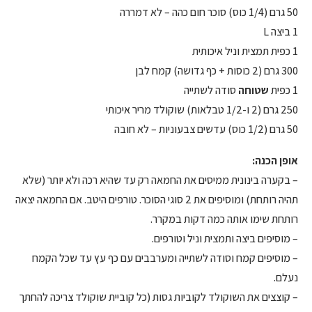
50 גרם (1/4 כוס) סוכר חום כהה – לא דמררה
1 ביצה L
1 כפית תמצית וניל איכותית
300 גרם (2 כוסות + כף גדושה) קמח לבן
1 כפית
שטוחה
סודה לשתייה
250 גרם (2 ו-1/2 טבלאות) שוקולד מריר איכותי
50 גרם (1/2 כוס) עדשים צבעוניות – לא חובה
אופן הכנה:
– בקערה בינונית ממיסים את החמאה רק עד שהיא רכה ולא יותר (שלא
תהיה רותחת) ומוסיפים את 2 סוגי הסוכר. טורפים היטב. אם החמאה יצאה
רותחת שימו אותה כמה דקות במקרר.
– מוסיפים ביצה ותמצית וניל וטורפים.
– מוסיפים קמח וסודה לשתייה ומערבבים עם כף עץ עד שכל הקמח
נעלם.
– קוצצים את השוקולד לקוביות גסות (כל קוביית שוקולד צריכה להחתך