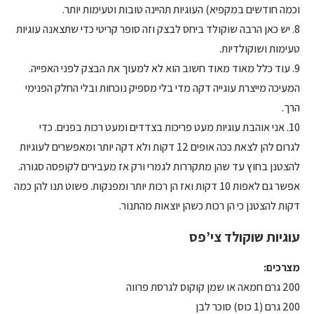
וכמה חודשים במקפיא) העוגיות תהיינה טובות וטעימות יותר.
8. יש כאן הרבה שוקולד ביחס לבצק וזה סופר קריטי כדי שתצאנה עוגיות
טעימות ושוקולדיות.
9. עוד כלל מאוד מאוד חשוב הוא לא למעוך את הבצק לפני האפייה.
המעיכה מייצרת עוגייה דקה מדי בלי מספיק נוכחות ובלי החלק הפנימי
הרך.
10. אני אוהבת עוגיות מעט פריכות בצדדים ומעט רכות בפנים. כדי
לגרום להן לצאת ככה אופים 12 דקות ולא דקה יותר ומאפשרים לעוגיות
להצטנן בחוץ עד שהן מתקררות לגמרי ורק אז מעבירים לקופסה סגורה.
אפשר גם לאפות 10 דקות ואז הן רכות יותר ומפנקות. פשוט תנו להן כמה
דקות להצטנן כי הן רכות כשהן יוצאות מהתנור.
עוגיות שוקולד צי’פס
מצרכים:
200 גרם חמאה או שמן קוקוס לגרסת פרווה
200 גרם (1 כוס) סוכר לבן